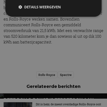
Naar verwachting neemt de Spectre de grootste
DETAILS WEERGEVEN
batterij van de BMW i7 over: een exemplaar met een
capaciteit van 105 kWh. Waarom we dat denken? BMW
en Rolls-Royce werken samen. Bovendien
communiceert Rolls-Royce een gemiddeld
Strikt noodzakelijk
Prestatie
Targeting
stroomverbruik van 21,5 kWh. Met een verwachte range
Functioneel
Niet-geclassificeerd
van 520 kilometer kom je dan sowieso al uit op dik 100
kWh aan batterijcapaciteit.
Strikt noodzakelijke cookies maken de
kernfunctionaliteiten van de website mogelijk, zoals
gebruikersaanmelding en accountbeheer. De
website kan niet goed worden gebruikt zonder de
strikt noodzakelijke cookies.
Aanbieder
/
Naam
Vervaldatum
Omschrijv
Domein
Rolls-Royce
Spectre
cf_clearance
1 jaar
Deze cooki
Cloudflare,
gebruikt d
Inc.
CloudFlare
.autorai.nl
vertrouwd
Gerelateerde berichten
te identific
beveiligin
op basis va
adres van 
DEZE ROLLS-ROYCE IS EERBETOON AAN
te omzeilen
WATEREN VAN DE ENGELSE ZUIDKUST
Dit is hem: de meest overdadige Rolls-Royce ooit
essentieel 