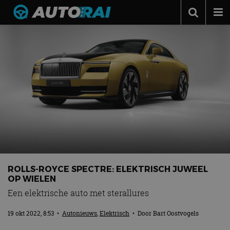
Autonieuws
Podcast
Autotests
Automerken
Adverteren
Contact
MotorRAI.nl
ROLLS-ROYCE SPECTRE: ELEKTRISCH JUWEEL
OP WIELEN
Een elektrische auto met sterallures
19 okt 2022, 8:53
•
Autonieuws
,
Elektrisch
• Door
Bart Oostvogels