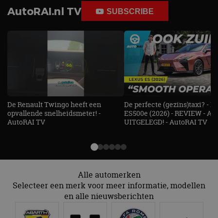
genoemde website
om de sessiestatus
bezocht.
AutoRAI.nl TV
te behouden.
SUBSCRIBE
De Renault Twingo heeft een
De perfecte (gezins)taxi? - 
opvallende snelheidsmeter! -
ES500e (2026) - REVIEW - AL
AutoRAI TV
UITGELEGD! - AutoRAI TV
Alle automerken
Selecteer een merk voor meer informatie, modellen
en alle nieuwsberichten