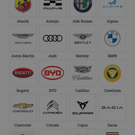
Abarth
Aiways
Alfa Romeo
Alpine
Aston Martin
Audi
Bentley
BMW
Bugatti
BYD
Cadillac
Caterham
Chevrolet
Citroën
Cupra
Dacia