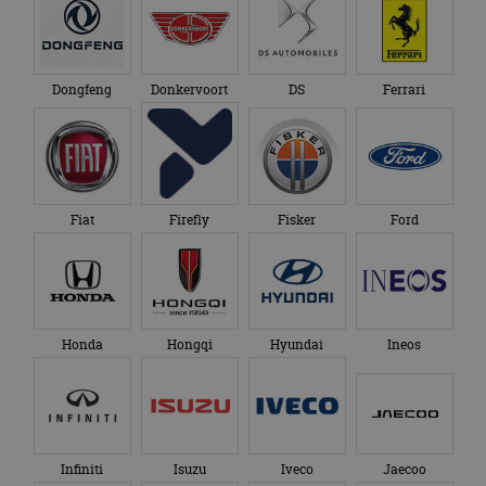
Dongfeng
Donkervoort
DS
Ferrari
Fiat
Firefly
Fisker
Ford
Honda
Hongqi
Hyundai
Ineos
Infiniti
Isuzu
Iveco
Jaecoo