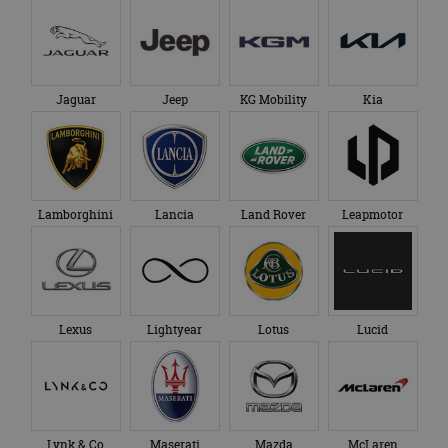
Jaguar
Jeep
KG Mobility
Kia
Lamborghini
Lancia
Land Rover
Leapmotor
Lexus
Lightyear
Lotus
Lucid
Lynk & Co
Maserati
Mazda
McLaren