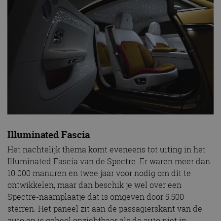
Illuminated Fascia
Het nachtelijk thema komt eveneens tot uiting in het
Illuminated Fascia van de Spectre. Er waren meer dan
10.000 manuren en twee jaar voor nodig om dit te
ontwikkelen, maar dan beschik je wel over een
Spectre-naamplaatje dat is omgeven door 5.500
sterren. Het paneel zit aan de passagierskant van de
auto en is geheel onzichtbaar als de auto niet in