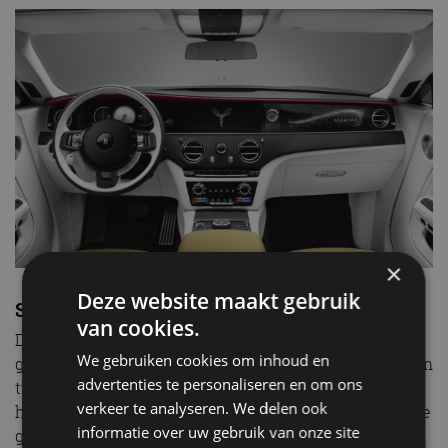
×
Deze website maakt gebruik
Slimme Rolls
van cookies.
De Spectre is de meest connected Rolls-Royce uit de
We gebruiken cookies om inhoud en
geschiedenis. Voor alle 141.200 variabelen die optreden
advertenties te personaliseren en om ons
tussen zenders en ontvangers in de auto zijn
verkeer te analyseren. We delen ook
handgeschreven protocollen ontwikkeld. In vrijwel alle
informatie over uw gebruik van onze site
gevallen hebben de technici subvariabelen ontworpen