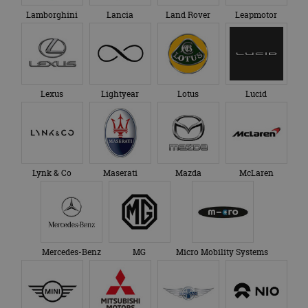
Lamborghini
Lancia
Land Rover
Leapmotor
Lexus
Lightyear
Lotus
Lucid
Lynk & Co
Maserati
Mazda
McLaren
Mercedes-Benz
MG
Micro Mobility Systems