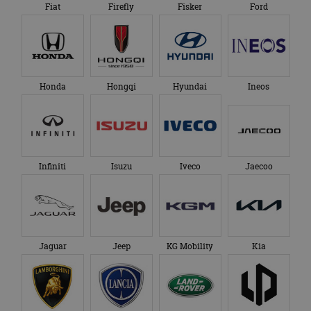
Fiat
Firefly
Fisker
Ford
Honda
Hongqi
Hyundai
Ineos
Infiniti
Isuzu
Iveco
Jaecoo
Jaguar
Jeep
KG Mobility
Kia