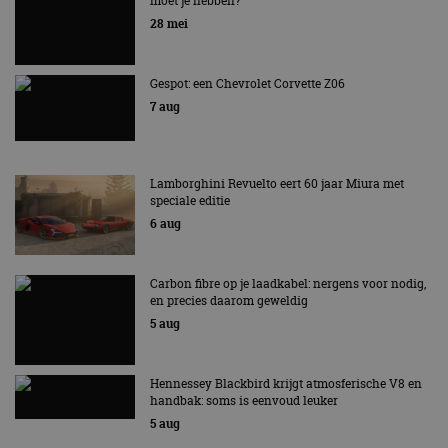
moet je hebben?
strikt noodzakelijke cookies.
EV Experience 2026 van 24 tot 26 september
28 mei
Aanbieder
/
Naam
Vervaldatum
Omschrijv
Domein
cf_clearance
1 jaar
Deze cooki
Cloudflare,
Gespot: een Chevrolet Corvette Z06
gebruikt d
Inc.
7 aug
CloudFlare
.autorai.nl
vertrouwd
te identific
beveiligin
op basis va
adres van 
Lamborghini Revuelto eert 60 jaar Miura met
te omzeilen
speciale editie
essentieel 
ondersteu
6 aug
veiligheid 
website fun
het bieden
beschermi
Carbon fibre op je laadkabel: nergens voor nodig,
kwaadaard
en precies daarom geweldig
bezoekers.
5 aug
CookieScriptConsent
4 weken 2
Deze cooki
CookieScript
dagen
gebruikt d
autorai.nl
Google Privacy Policy
Cookie-Scr
service om
Hennessey Blackbird krijgt atmosferische V8 en
cookievoo
handbak: soms is eenvoud leuker
bezoekers 
onthouden.
5 aug
banner van
Script.com 