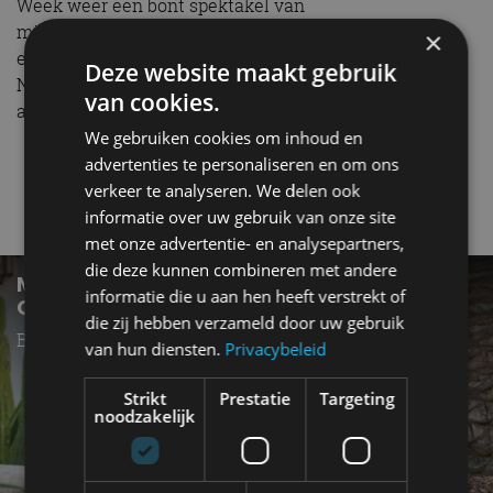
Week weer een bont spektakel van
miljoenenklassiekers, brute racers, elegante cruisers
×
en miniatuurpret. In Monterey is het allemaal te koop.
Deze website maakt gebruik
Nou ja, zolang je maar durft te bieden. Je bekijkt alle
van cookies.
auto’s
hier
.
We gebruiken cookies om inhoud en
advertenties te personaliseren en om ons
Monterey Car Week
RM Sotheby's
verkeer te analyseren. We delen ook
informatie over uw gebruik van onze site
Gerelateerde berichten
met onze advertentie- en analysepartners,
die deze kunnen combineren met andere
MET DEZE CABRIOLET PARKEER JE
informatie die u aan hen heeft verstrekt of
GEWOON OP DE STOEP
die zij hebben verzameld door uw gebruik
Bijzondere Ferves Ranger onder de hamer
van hun diensten.
Privacybeleid
Strikt
Prestatie
Targeting
noodzakelijk