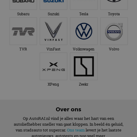
Subaru
Suzuki
Tesla
Toyota
TVR
VinFast
Volkswagen
Volvo
XPeng
Zeekr
Over ons
Op AutoRAI.nl vind je alles waar het hart van een
autoliefhebber sneller van gaat kloppen. In beeld én geluid,
van stadsauto tot supercar.
Ons team
levert je het laatste
autonieuws, autotests en nog veel meer.