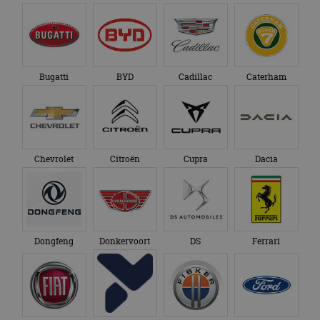
Bugatti
BYD
Cadillac
Caterham
Chevrolet
Citroën
Cupra
Dacia
Dongfeng
Donkervoort
DS
Ferrari