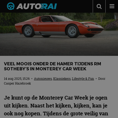
Autonieuws
Podcast
Autotests
Automerken
Adverteren
VEEL MOOIS ONDER DE HAMER TIJDENS RM
Contact
SOTHEBY’S IN MONTEREY CAR WEEK
MotorRAI.nl
14 aug 2025, 15:26
•
Autonieuws
,
Klassiekers
,
Lifestyle & Fun
• Door
Casper Hazebroek
Je kunt op de Monterey Car Week je ogen
uit kijken. Naast het kijken, kijken, kan je
ook nog kopen. Tijdens de grote veilig van