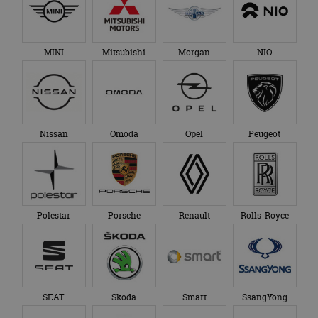
Google Analytics
genoemde website
om de sessiestatus
bezocht.
te behouden.
MINI
Mitsubishi
Morgan
NIO
Nissan
Omoda
Opel
Peugeot
Polestar
Porsche
Renault
Rolls-Royce
SEAT
Skoda
Smart
SsangYong