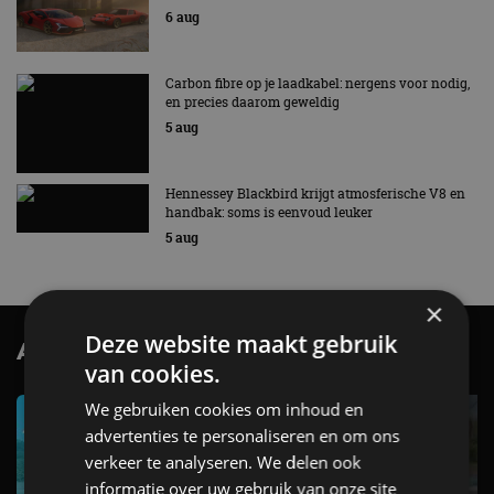
6 aug
Carbon fibre op je laadkabel: nergens voor nodig,
en precies daarom geweldig
5 aug
Hennessey Blackbird krijgt atmosferische V8 en
handbak: soms is eenvoud leuker
5 aug
×
Deze website maakt gebruik
AutoRAI.nl TV
SUBSCRIBE
van cookies.
We gebruiken cookies om inhoud en
advertenties te personaliseren en om ons
verkeer te analyseren. We delen ook
informatie over uw gebruik van onze site