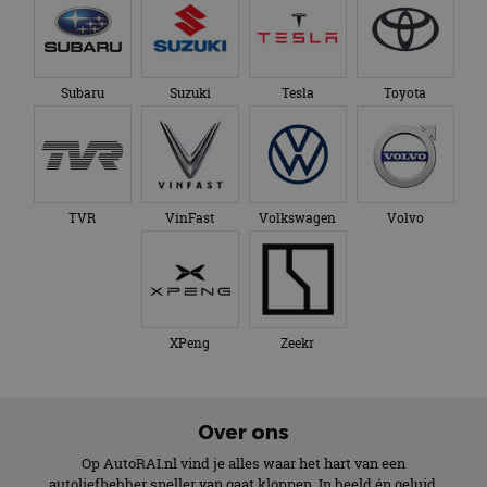
Subaru
Suzuki
Tesla
Toyota
TVR
VinFast
Volkswagen
Volvo
XPeng
Zeekr
Over ons
Op AutoRAI.nl vind je alles waar het hart van een
autoliefhebber sneller van gaat kloppen. In beeld én geluid,