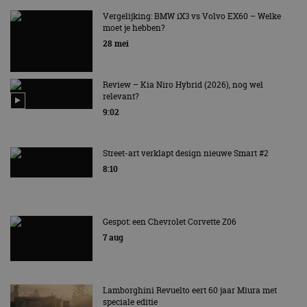
MET KORTING NAAR EV EXPERIENCE 2026?
AUTORAI REGELT HET!
Vergelijking: BMW iX3 vs Volvo EX60 – Welke
moet je hebben?
EV Experience 2026 van 24 tot 26 september
28 mei
Review – Kia Niro Hybrid (2026), nog wel
relevant?
9:02
Street-art verklapt design nieuwe Smart #2
8:10
Gespot: een Chevrolet Corvette Z06
7 aug
Lamborghini Revuelto eert 60 jaar Miura met
speciale editie