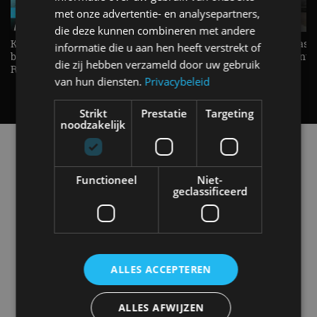
met onze advertentie- en analysepartners,
die deze kunnen combineren met andere
KIA Stonic Mild-Hybrid (2026),
Welke elektrische auto past b
informatie die u aan hen heeft verstrekt of
benzine, handbak, het bestaat nog! -
De EV Experience geeft ant
die zij hebben verzameld door uw gebruik
REVIEW - AutoRAI TV
op je vraag! - AutoRAI TV
van hun diensten.
Privacybeleid
Strikt
Prestatie
Targeting
noodzakelijk
Alle automerken
Selecteer een merk voor meer informatie, modellen
en alle nieuwsberichten
Functioneel
Niet-
geclassificeerd
Abarth
Aiways
Alfa Romeo
Alpine
ALLES ACCEPTEREN
ALLES AFWIJZEN