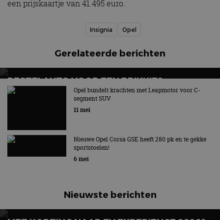
een prijskaartje van 41.495 euro.
Insignia
Opel
Gerelateerde berichten
BESTELAUTO VOOR EEN PRIKKIE?
STELLANTIS KOMT MET SMART COMPACT
Opel bundelt krachten met Leapmotor voor C-
segment SUV
VAN-FAMILIE
11 mei
Smart Compact Van wordt onder vier merken
aangeboden
Nieuwe Opel Corsa GSE heeft 280 pk en te gekke
sportstoelen!
6 mei
Nieuwste berichten