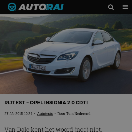
Autonieuws
Podcast
Autotests
Automerken
Adverteren
Contact
MotorRAI.nl
RIJTEST – OPEL INSIGNIA 2.0 CDTI
27 feb 2015, 10:24
•
Autotests
• Door
Tom Nederend
Van Dale kent het woord (nog) niet: