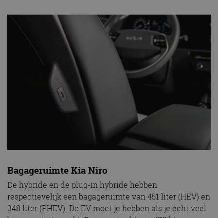
Bagageruimte Kia Niro
De hybride en de plug-in hybride hebben
respectievelijk een bagageruimte van 451 liter (HEV) en
348 liter (PHEV). De EV moet je hebben als je écht veel