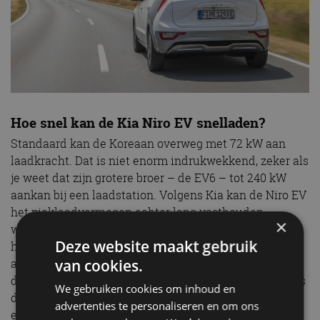
Hoe snel kan de Kia Niro EV snelladen?
Standaard kan de Koreaan overweg met 72 kW aan
laadkracht. Dat is niet enorm indrukwekkend, zeker als
je weet dat zijn grotere broer – de EV6 – tot 240 kW
aankan bij een laadstation. Volgens Kia kan de Niro EV
het pieklaadvermogen echter lang vasthouden,
×
waardoor het accupakket alsnog vrij snel vol zit. Als
Deze website maakt gebruik
het koud is, verwarmt de Niro zelfs automatisch het
van cookies.
accupakket voor, als hij via het navigatiesysteem
doorkrijgt dat je richting een laadpunt rijdt. Hierdoor is
We gebruiken cookies om inhoud en
de accu op de optimale temperatuur als je arriveert bij
advertenties te personaliseren en om ons
een laadstation, waardoor de auto direct op vol