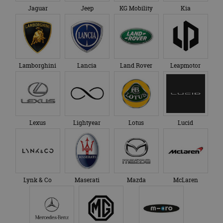
Jaguar
Jeep
KG Mobility
Kia
Lamborghini
Lancia
Land Rover
Leapmotor
Lexus
Lightyear
Lotus
Lucid
Lynk & Co
Maserati
Mazda
McLaren