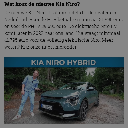
advertenties die de
Wat kost de nieuwe Kia Niro?
_ga_SC6JKZPPKY
.autorai.nl
1 jaar 1
Deze cookie wordt
eindgebruiker heeft
maand
gebruikt door
gezien voordat hij de
Google Analytics
De nieuwe Kia Niro staat inmiddels bij de dealers in
genoemde website
om de sessiestatus
bezocht.
Nederland. Voor de HEV betaal je minimaal 31.995 euro
te behouden.
en voor de PHEV 39.695 euro. De elektrische Niro EV
komt later in 2022 naar ons land. Kia vraagt minimaal
41.795 euro voor de volledig elektrische Niro. Meer
weten? Kijk onze rijtest hieronder: