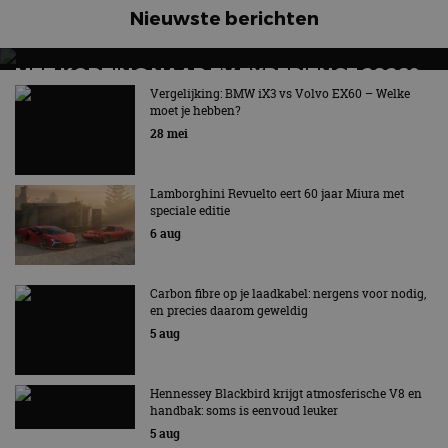
Nieuwste berichten
MET KORTING NAAR EV EXPERIENCE 2026?
AUTORAI REGELT HET!
Vergelijking: BMW iX3 vs Volvo EX60 – Welke
moet je hebben?
EV Experience 2026 van 24 tot 26 september
28 mei
Lamborghini Revuelto eert 60 jaar Miura met
speciale editie
6 aug
Carbon fibre op je laadkabel: nergens voor nodig,
en precies daarom geweldig
5 aug
Hennessey Blackbird krijgt atmosferische V8 en
handbak: soms is eenvoud leuker
5 aug