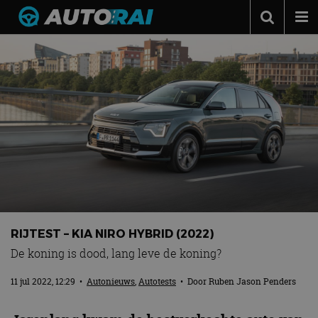
Autonieuws
Podcast
Autotests
Automerken
Adverteren
Contact
MotorRAI.nl
RIJTEST – KIA NIRO HYBRID (2022)
De koning is dood, lang leve de koning?
11 jul 2022, 12:29
•
Autonieuws
,
Autotests
• Door
Ruben Jason Penders