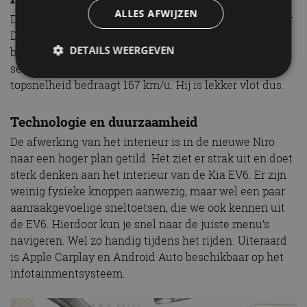
ALLES AFWIJZEN
De nieuwe Niro EV is even krachtig als zijn voorganger.
De elektromotor is goed voor 204 pk en 255 Nm direct
DETAILS WEERGEVEN
beschikbaar koppel. De compacte crossover heeft 7,8
seconden nodig voor de 0-100 km/u sprint en de
topsnelheid bedraagt 167 km/u. Hij is lekker vlot dus.
Strikt noodzakelijk
Prestatie
Targeting
Technologie en duurzaamheid
Functioneel
Niet-geclassificeerd
De afwerking van het interieur is in de nieuwe Niro
Strikt noodzakelijke cookies maken de
naar een hoger plan getild. Het ziet er strak uit en doet
kernfunctionaliteiten van de website mogelijk, zoals
gebruikersaanmelding en accountbeheer. De
sterk denken aan het interieur van de Kia EV6. Er zijn
website kan niet goed worden gebruikt zonder de
weinig fysieke knoppen aanwezig, maar wel een paar
strikt noodzakelijke cookies.
aanraakgevoelige sneltoetsen, die we ook kennen uit
Aanbieder
/
Naam
Vervaldatum
Omschrijv
de EV6. Hierdoor kun je snel naar de juiste menu’s
Domein
navigeren. Wel zo handig tijdens het rijden. Uiteraard
cf_clearance
1 jaar
Deze cooki
Cloudflare,
is Apple Carplay en Android Auto beschikbaar op het
gebruikt d
Inc.
CloudFlare
.autorai.nl
infotainmentsysteem.
vertrouwd
te identific
beveiligin
op basis va