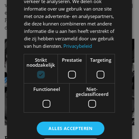
verkeer te analyseren. We delen ook
vermogen kan laden. Volgens Kia is het accupakket bij
informatie over uw gebruik van onze site
een snellader in 43 minuten opgeladen van 10-80%.
met onze advertentie- en analysepartners,
Feit blijft wel dat de
Kia EV6
hier slechts 18 minuten
die deze kunnen combineren met andere
over doet.
informatie die u aan hen heeft verstrekt of
die zij hebben verzameld door uw gebruik
van hun diensten.
Privacybeleid
Strikt
Prestatie
Targeting
noodzakelijk
Functioneel
Niet-
geclassificeerd
ALLES ACCEPTEREN
Prestaties