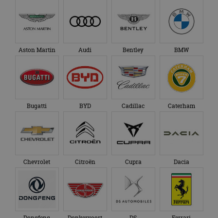
Aston Martin
Audi
Bentley
BMW
Bugatti
BYD
Cadillac
Caterham
Chevrolet
Citroën
Cupra
Dacia
Dongfeng
Donkervoort
DS
Ferrari