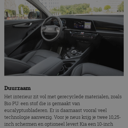
adres van 
te omzeilen
essentieel 
ondersteu
veiligheid 
website fun
het bieden
beschermi
kwaadaard
bezoekers.
CookieScriptConsent
4 weken 2
Deze cooki
CookieScript
dagen
gebruikt d
autorai.nl
Google Privacy Policy
Cookie-Scr
service om
cookievoo
bezoekers 
onthouden.
banner van
Script.com 
noodzakeli
Duurzaam
te werken.
Het interieur zit vol met gerecyclede materialen, zoals
Bio PU: een stof die is gemaakt van
eucalyptusbladeren. Er is daarnaast vooral veel
Aanbieder
Naam
Vervaldatum
Omschrijvi
technologie aanwezig. Voor je neus krijg je twee 10,25-
Aanbieder
/
Domein
Naam
Vervaldatum
Omschrijving
/
Domein
inch schermen en optioneel levert Kia een 10-inch
omx_consent
.autorai.nl
1 jaar