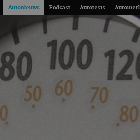
Autonieuws
Podcast
Autotests
Automer