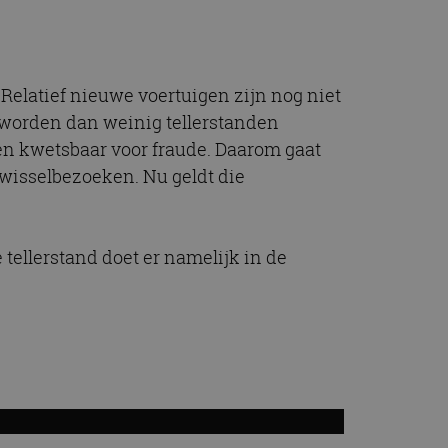
t.com-service om de
De cookie-banner
 te werken.
 Relatief nieuwe voertuigen zijn nog niet
chrijving
 worden dan weinig tellerstanden
en kwetsbaar voor fraude. Daarom gaat
ytics - wat een
nwisselbezoeken. Nu geldt die
alyseservice van
e leveren, zoals
s te onderscheiden
s klant-ID. Het is
ebruikt om
voor de
matie uit over hoe
rtenties die de
 tellerstand doet er namelijk in de
 bezocht.
sessiestatus te
matie uit over hoe
rtenties die de
 bezocht.