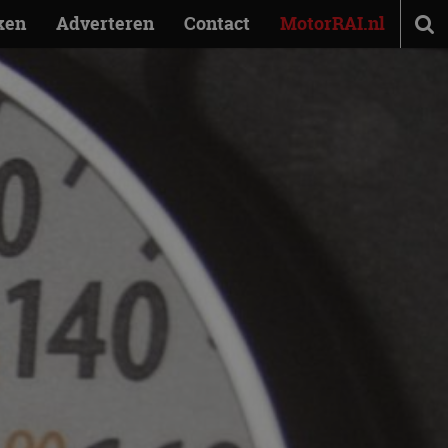
ken
Adverteren
Contact
MotorRAI.nl