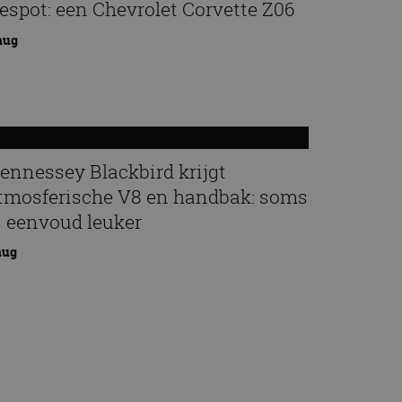
espot: een Chevrolet Corvette Z06
aug
ennessey Blackbird krijgt
tmosferische V8 en handbak: soms
s eenvoud leuker
aug