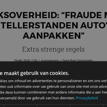
KSOVERHEID: “FRAUDE
TELLERSTANDEN AUTO’
AANPAKKEN”
Extra strenge regels
19 okt 2020, 7:30
•
Autonieuws
• Door
Bart Oostvogels
e maakt gebruik van cookies.
den van auto’s wordt steviger aangepakt
kies om inhoud en advertenties te personaliseren en om ons ver
ster Van Nieuwenhuizen van Infrastructu
len ook informatie over uw gebruik van onze site met onze adver
e regels per 1 juli 2021 in. Het voorstel 
 die deze kunnen combineren met andere informatie die u aan hen
n verzameld door uw gebruik van hun diensten.
Privacybeleid