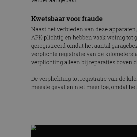
CookieScriptConse
Kwetsbaar voor fraude
Naast het verbieden van deze apparaten, 
Naam
APK-plichtig en hebben vaak weinig tot 
Naam
omx_consent
Aanbiede
Naam
geregistreerd omdat het aantal garagebe
Domein
g_id_202604151153
_ga
verplichte registratie van de kilometers
_fbp
Meta Pla
Inc.
verplichting alleen bij reparaties boven d
.autorai.n
_gcl_au
Google L
.autorai.n
De verplichting tot registratie van de ki
_ga_SC6JKZPPKY
meeste gevallen niet meer toe, omdat het
IDE
Google L
.doublecl