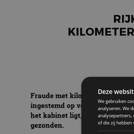
RIJ
KILOMETER
Deze websit
Fraude met kilometertellerstan
We gebruiken coo
ingestemd op voorstel van mini
analyseren. We de
het kabinet ligt, gaan de nieuw
analysepartners,
of die zij hebbe
gezonden.