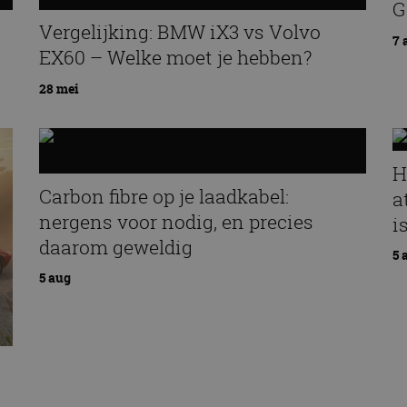
G
Vergelijking: BMW iX3 vs Volvo
7 
EX60 – Welke moet je hebben?
28 mei
H
Carbon fibre op je laadkabel:
a
nergens voor nodig, en precies
i
daarom geweldig
5 
5 aug