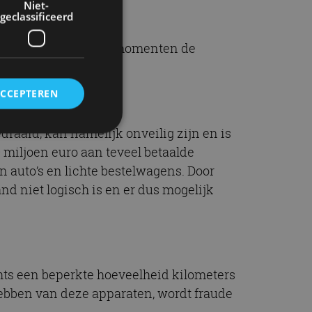
Niet-
geclassificeerd
naast wordt op meer momenten de
ACCEPTEREN
draaid, kan namelijk onveilig zijn en is
0 miljoen euro aan teveel betaalde
rd
n auto’s en lichte bestelwagens. Door
and niet logisch is en er dus mogelijk
elding en
ervice om
es van de bezoeker
chts een beperkte hoeveelheid kilometers
unen van de
den van
 hebben van deze apparaten, wordt fraude