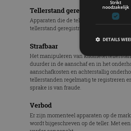
Strikt
noodzakelijk
Tellerstand geregistreerd
Apparaten die de teller van een motor
tellerstand geregistreerd.
Ook voor motorf
DETAILS WE
Strafbaar
Het manipuleren van kilometertellerstande
duurder in de aanschaf en in het onderhou
S
aanschafkosten en achterstallig onderhou
tellerstanden regelmatig te registreren en
Strikt noodzakelijke
accountbeheer. De we
sprake is van fraude.
Naam
Verbod
cf_clearance
Er zijn momenteel apparaten op de markt 
wordt bijgeschreven op de teller. Met ee
verder aangepakt.