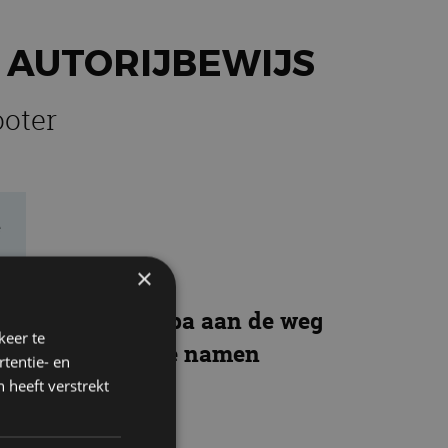
 AUTORIJBEWIJS
ooter
e
×
 timmert in Europa aan de weg
keer te
 mogen rijden. We namen
tentie- en
.
 heeft verstrekt