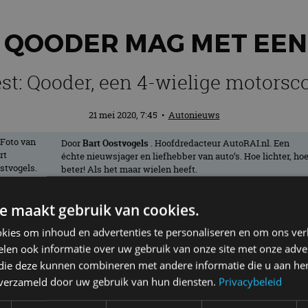
E QOODER MAG MET EEN
st: Qooder, een 4-wielige motorsc
21 mei 2020, 7:45
•
Autonieuws
Door
Bart Oostvogels
. Hoofdredacteur AutoRAI.nl. Een
échte nieuwsjager en liefhebber van auto’s. Hoe lichter, ho
beter! Als het maar wielen heeft.
e maakt gebruik van cookies.
 de oren. Dit Zwitserse motorscootermerk
kies om inhoud en advertenties te personaliseren en om ons ver
 ook bezitters met een autorijbewijs op
len ook informatie over uw gebruik van onze site met onze adver
 deze Qooder, een 4-wielige motorscooter
 die deze kunnen combineren met andere informatie die u aan hen
n verzameld door uw gebruik van hun diensten.
Privacybeleid