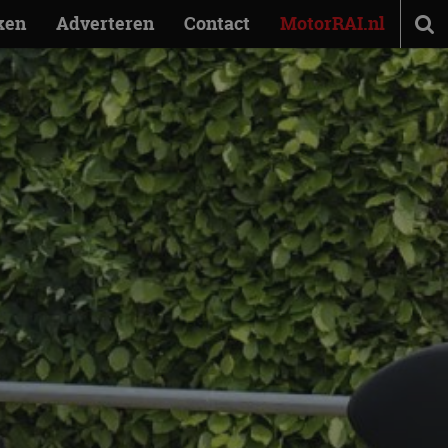
ken
Adverteren
Contact
MotorRAI.nl