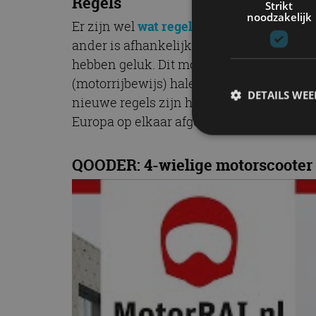
Regels
Strikt
noodzakelijk
Er zijn wel
wat regels
, want helaas mag n
ander is afhankelijk van wanneer je een 
hebben geluk. Dit mogen direct wegrijden.
(motorrijbewijs) halen. Per 19 januari 20
DETAILS WE
nieuwe regels zijn het gevolg van de derd
Europa op elkaar afgestemd. Bekijk hier
QOODER: 4-wielige motorscooter 
S
Strikt noodzakelijke
accountbeheer. De we
Naam
cf_clearance