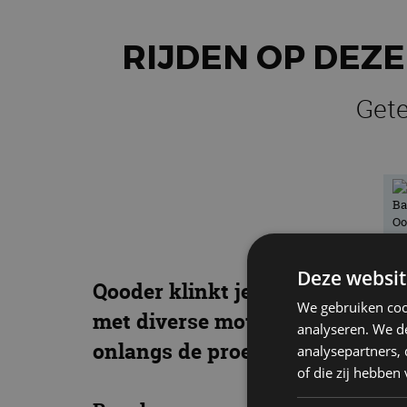
RIJDEN OP DEZ
Gete
Deze websit
Qooder klinkt je vast nieuw in
We gebruiken coo
met diverse motorscooters waar
analyseren. We de
onlangs de proef op de som met
analysepartners,
of die zij hebbe