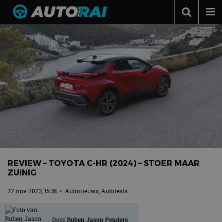
Autonieuws
Podcast
Autotests
Automerken
Adverteren
Contact
MotorRAI.nl
REVIEW – TOYOTA C-HR (2024) – STOER MAAR
ZUINIG
22 nov 2023, 15:38
•
Autonieuws
,
Autotests
Door
Ruben Jason Penders
.