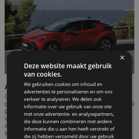
×
Deze website maakt gebruik
van cookies.
We gebruiken cookies om inhoud en
AutoRAI TV – Toyota C-HR (2024) Review
advertenties te personaliseren en om ons
Op de weg merk je ook duidelijk dat je over wat extra
verkeer te analyseren. We delen ook
power beschikt met de 2.0 Hybrid. Al kom je met de 140
informatie over uw gebruik van onze site
pk sterke 1.8 Hybrid ook meer dan prima met het
met onze advertentie- en analysepartners,
verkeer mee. Meer weten over de rijervaring die de
die deze kunnen combineren met andere
nieuwe Toyota C-HR biedt? Bekijk dan de video
informatie die u aan hen heeft verstrekt of
hieronder:
die zij hebben verzameld door uw gebruik