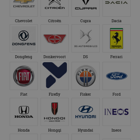
Chevrolet
Citroën
Cupra
Dacia
Dongfeng
Donkervoort
DS
Ferrari
Fiat
Firefly
Fisker
Ford
Honda
Hongqi
Hyundai
Ineos