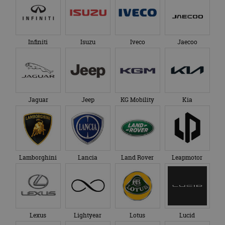
Infiniti
Isuzu
Iveco
Jaecoo
Jaguar
Jeep
KG Mobility
Kia
Lamborghini
Lancia
Land Rover
Leapmotor
Lexus
Lightyear
Lotus
Lucid