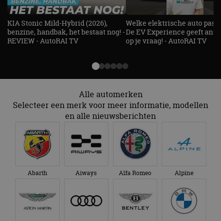
maand
ingesteld door
.doubleclick.net
campagnegegeven
Doubleclick en voert
te berekenen voor
informatie uit over
de
KIA Stonic Mild-Hybrid (2026),
Welke elektrische auto past b
hoe de eindgebruiker
analyserapporten
de website gebruikt
benzine, handbak, het bestaat nog! -
De EV Experience geeft ant
van de site.
en over eventuele
REVIEW - AutoRAI TV
op je vraag! - AutoRAI TV
advertenties die de
_ga_SC6JKZPPKY
.autorai.nl
1 jaar 1
Deze cookie wordt
eindgebruiker heeft
maand
gebruikt door
gezien voordat hij de
Google Analytics
genoemde website
om de sessiestatus
bezocht.
te behouden.
Alle automerken
Selecteer een merk voor meer informatie, modellen
en alle nieuwsberichten
Abarth
Aiways
Alfa Romeo
Alpine