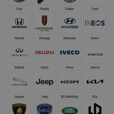
Fiat
Firefly
Fisker
Ford
Honda
Hongqi
Hyundai
Ineos
Infiniti
Isuzu
Iveco
Jaecoo
Jaguar
Jeep
KG Mobility
Kia