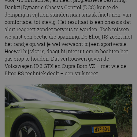
vóór, -10 mm achter) en heeft progressieve besturing.
Dankzij Dynamic Chassis Control (DCC) kun je de
demping in vijftien standen naar smaak finetunen, van
comfortabel tot stevig. Het resultaat is een chassis dat
alert reageert zonder nerveus te worden. Toch missen
we juist een beetje die spanning. De Elroq RS zoekt niet
het randje op, wat je wel verwacht bij een sportversie.
Hoewel hij vlot is, daagt hij niet uit om in bochten het
gas erop te houden. Dat vertrouwen geven de
Volkswagen ID.3 GTX en Cupra Born VZ – met wie de
Elroq RS techniek deelt – een stuk meer.