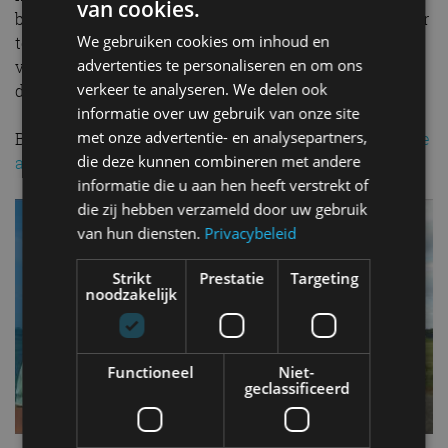
van cookies.
biedt hij genoeg fun om af en toe een bocht wat vlotter
We gebruiken cookies om inhoud en
te nemen, al koop je hem vooral omdat je de dikste
advertenties te personaliseren en om ons
versie wilt van een van de beste compacte SUV’s van
verkeer te analyseren. We delen ook
dit moment. De Skoda Elroq RS start bij 52.990 euro.
informatie over uw gebruik van onze site
met onze advertentie- en analysepartners,
Bekijk ook:
Review Skoda Elroq: Waarom Iedereen deze
die deze kunnen combineren met andere
auto wil – AutoRAI TV
informatie die u aan hen heeft verstrekt of
die zij hebben verzameld door uw gebruik
van hun diensten.
Privacybeleid
Strikt
Prestatie
Targeting
noodzakelijk
Functioneel
Niet-
geclassificeerd