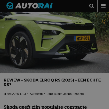
Autonieuws
Podcast
Autotests
Automerken
Adverteren
Contact
MotorRAI.nl
REVIEW – SKODA ELROQ RS (2025) – EEN ÉCHTE
RS?
11 sep 2025, 11:33
•
Autotests
• Door
Ruben Jason Penders
Skoda geeft zijn populaire compacte