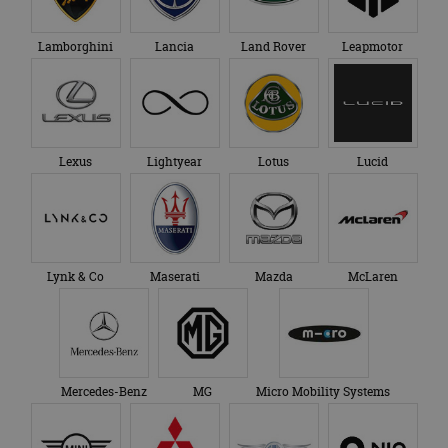
Lamborghini
Lancia
Land Rover
Leapmotor
Lexus
Lightyear
Lotus
Lucid
Lynk & Co
Maserati
Mazda
McLaren
Mercedes-Benz
MG
Micro Mobility Systems