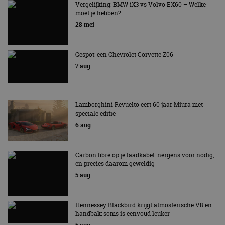
AUTORAI REGELT HET!
Vergelijking: BMW iX3 vs Volvo EX60 – Welke
gebruikt d
Inc.
CloudFlare
moet je hebben?
.autorai.nl
EV Experience 2026 van 24 tot 26 september
vertrouwd
28 mei
te identific
beveiligin
op basis va
adres van 
te omzeilen
Gespot: een Chevrolet Corvette Z06
essentieel 
7 aug
ondersteu
veiligheid 
website fun
het bieden
beschermi
kwaadaard
Lamborghini Revuelto eert 60 jaar Miura met
bezoekers.
speciale editie
6 aug
CookieScriptConsent
4 weken 2
Deze cooki
CookieScript
dagen
gebruikt d
autorai.nl
Google Privacy Policy
Cookie-Scr
service om
cookievoo
Carbon fibre op je laadkabel: nergens voor nodig,
bezoekers 
en precies daarom geweldig
onthouden.
banner van
5 aug
Script.com 
noodzakeli
te werken.
Hennessey Blackbird krijgt atmosferische V8 en
handbak: soms is eenvoud leuker