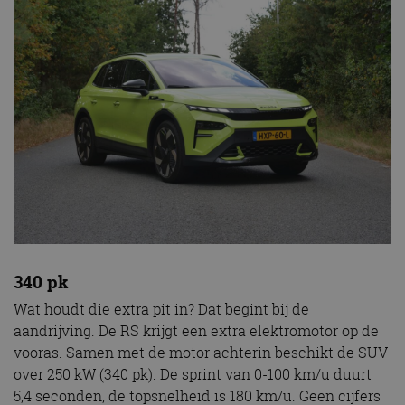
340 pk
Wat houdt die extra pit in? Dat begint bij de
aandrijving. De RS krijgt een extra elektromotor op de
vooras. Samen met de motor achterin beschikt de SUV
over 250 kW (340 pk). De sprint van 0-100 km/u duurt
5,4 seconden, de topsnelheid is 180 km/u. Geen cijfers