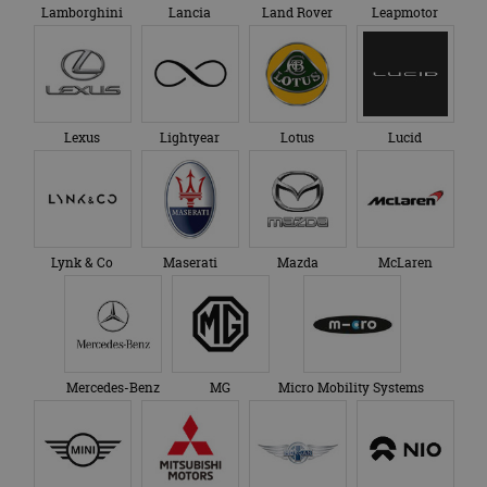
Lamborghini
Lancia
Land Rover
Leapmotor
Lexus
Lightyear
Lotus
Lucid
Lynk & Co
Maserati
Mazda
McLaren
Mercedes-Benz
MG
Micro Mobility Systems