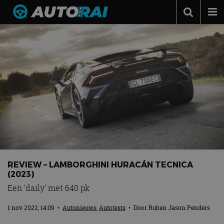
Autonieuws
Podcast
Autotests
Automerken
Adverteren
Contact
MotorRAI.nl
REVIEW – LAMBORGHINI HURACÁN TECNICA
(2023)
Een 'daily' met 640 pk
1 nov 2022, 14:09
•
Autonieuws
,
Autotests
• Door
Ruben Jason Penders