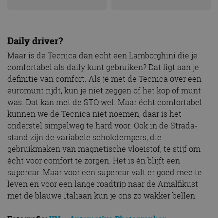
belangrijke update
weken
Facebook om een
Inc.
is van de meer
reeks
.autorai.nl
algemeen
advertentieproducten
gebruikte
te leveren, zoals
analyseservice van
realtime bieden van
Google. Deze
Daily driver?
externe adverteerders
cookie wordt
gebruikt om uniek
_gcl_au
2 maanden 4
Deze cookie wordt
Google LLC
Maar is de Tecnica dan echt een Lamborghini die je
gebruikers te
weken
ingesteld door
.autorai.nl
onderscheiden
comfortabel als daily kunt gebruiken? Dat ligt aan je
Doubleclick en voert
door een
informatie uit over
willekeurig
definitie van comfort. Als je met de Tecnica over een
hoe de eindgebruiker
gegenereerd
de website gebruikt
euromunt rijdt, kun je niet zeggen of het kop of munt
nummer toe te
en over eventuele
wijzen als klant-ID.
was. Dat kan met de STO wel. Maar écht comfortabel
advertenties die de
Het is opgenomen
eindgebruiker heeft
in elk
kunnen we de Tecnica niet noemen, daar is het
gezien voordat hij de
paginaverzoek op
genoemde website
onderstel simpelweg te hard voor. Ook in de Strada-
een site en wordt
bezocht.
gebruikt om
stand zijn de variabele schokdempers, die
bezoekers-, sessie-
IDE
1 jaar 1
Deze cookie wordt
Google LLC
en
gebruikmaken van magnetische vloeistof, te stijf om
maand
ingesteld door
.doubleclick.net
campagnegegeven
Doubleclick en voert
te berekenen voor
écht voor comfort te zorgen. Het is én blijft een
informatie uit over
de
hoe de eindgebruiker
supercar. Maar voor een supercar valt er goed mee te
analyserapporten
de website gebruikt
van de site.
leven en voor een lange roadtrip naar de Amalfikust
en over eventuele
advertenties die de
_ga_SC6JKZPPKY
.autorai.nl
1 jaar 1
Deze cookie wordt
met de blauwe Italiaan kun je ons zo wakker bellen.
eindgebruiker heeft
maand
gebruikt door
gezien voordat hij de
Google Analytics
genoemde website
om de sessiestatus
bezocht.