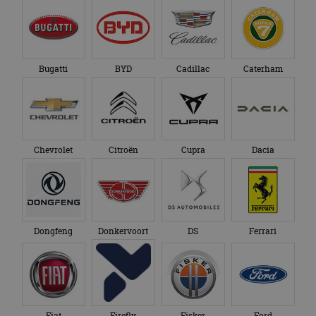
Bugatti
BYD
Cadillac
Caterham
Chevrolet
Citroën
Cupra
Dacia
Dongfeng
Donkervoort
DS
Ferrari
Fiat
Firefly
Fisker
Ford