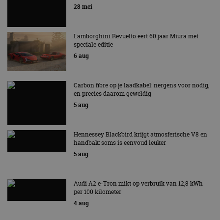
EV Experience 2026 van 24 tot 26 september
28 mei
Lamborghini Revuelto eert 60 jaar Miura met
speciale editie
6 aug
Carbon fibre op je laadkabel: nergens voor nodig,
en precies daarom geweldig
5 aug
Hennessey Blackbird krijgt atmosferische V8 en
handbak: soms is eenvoud leuker
5 aug
Audi A2 e-Tron mikt op verbruik van 12,8 kWh
per 100 kilometer
4 aug