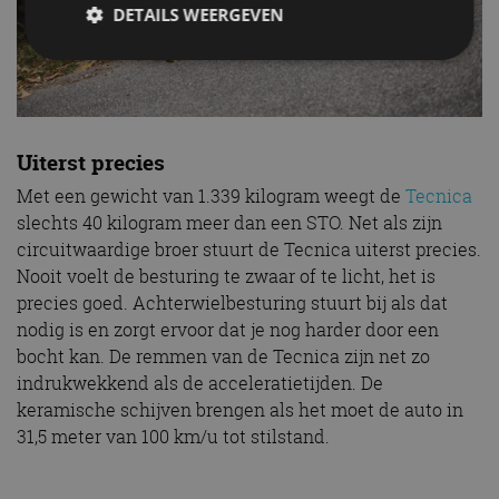
DETAILS WEERGEVEN
Strikt noodzakelijk
Prestatie
Targeting
Functioneel
Niet-geclassificeerd
Uiterst precies
Strikt noodzakelijke cookies maken de
Met een gewicht van 1.339 kilogram weegt de
Tecnica
kernfunctionaliteiten van de website mogelijk, zoals
gebruikersaanmelding en accountbeheer. De
slechts 40 kilogram meer dan een STO. Net als zijn
website kan niet goed worden gebruikt zonder de
circuitwaardige broer stuurt de Tecnica uiterst precies.
strikt noodzakelijke cookies.
Nooit voelt de besturing te zwaar of te licht, het is
Aanbieder
/
Naam
Vervaldatum
Omschrijv
precies goed. Achterwielbesturing stuurt bij als dat
Domein
nodig is en zorgt ervoor dat je nog harder door een
cf_clearance
1 jaar
Deze cooki
Cloudflare,
gebruikt d
Inc.
bocht kan. De remmen van de Tecnica zijn net zo
CloudFlare
.autorai.nl
vertrouwd
indrukwekkend als de acceleratietijden. De
te identific
keramische schijven brengen als het moet de auto in
beveiligin
op basis va
31,5 meter van 100 km/u tot stilstand.
adres van 
te omzeilen
essentieel 
ondersteu