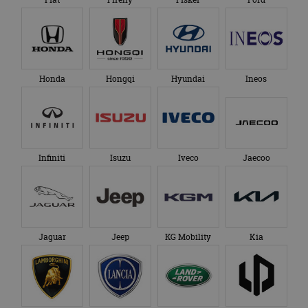
Honda
Hongqi
Hyundai
Ineos
Infiniti
Isuzu
Iveco
Jaecoo
Jaguar
Jeep
KG Mobility
Kia