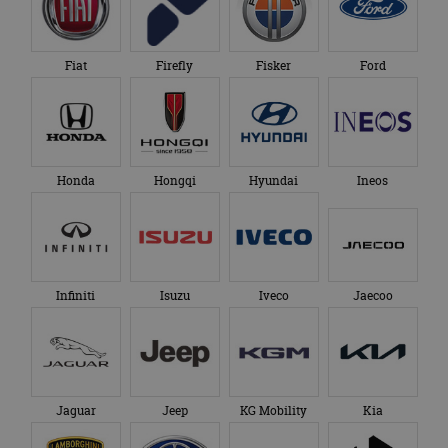
Fiat
Firefly
Fisker
Ford
Honda
Hongqi
Hyundai
Ineos
Infiniti
Isuzu
Iveco
Jaecoo
Jaguar
Jeep
KG Mobility
Kia