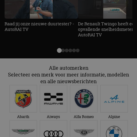
bezoekers-, sessie-
IDE
1 jaar 1
Deze cookie wordt
Google LLC
en
maand
ingesteld door
.doubleclick.net
campagnegegeven
Doubleclick en voert
te berekenen voor
informatie uit over
de
hoe de eindgebruiker
Raad jij onze nieuwe duurtester? -
De Renault Twingo heeft een
analyserapporten
de website gebruikt
van de site.
AutoRAI TV
opvallende snelheidsmeter! -
en over eventuele
AutoRAI TV
advertenties die de
_ga_SC6JKZPPKY
.autorai.nl
1 jaar 1
Deze cookie wordt
eindgebruiker heeft
maand
gebruikt door
gezien voordat hij de
Google Analytics
genoemde website
om de sessiestatus
bezocht.
te behouden.
Alle automerken
Selecteer een merk voor meer informatie, modellen
en alle nieuwsberichten
Abarth
Aiways
Alfa Romeo
Alpine