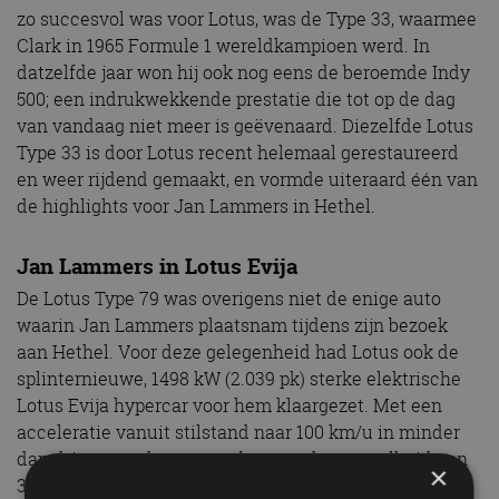
zo succesvol was voor Lotus, was de Type 33, waarmee
Clark in 1965 Formule 1 wereldkampioen werd. In
datzelfde jaar won hij ook nog eens de beroemde Indy
500; een indrukwekkende prestatie die tot op de dag
van vandaag niet meer is geëvenaard. Diezelfde Lotus
Type 33 is door Lotus recent helemaal gerestaureerd
en weer rijdend gemaakt, en vormde uiteraard één van
de highlights voor Jan Lammers in Hethel.
Jan Lammers in Lotus Evija
De Lotus Type 79 was overigens niet de enige auto
waarin Jan Lammers plaatsnam tijdens zijn bezoek
aan Hethel. Voor deze gelegenheid had Lotus ook de
splinternieuwe, 1498 kW (2.039 pk) sterke elektrische
Lotus Evija hypercar voor hem klaargezet. Met een
acceleratie vanuit stilstand naar 100 km/u in minder
dan drie seconden en een begrensde topsnelheid van
×
350 km/u legt deze Lotus Evija ongeëvenaarde