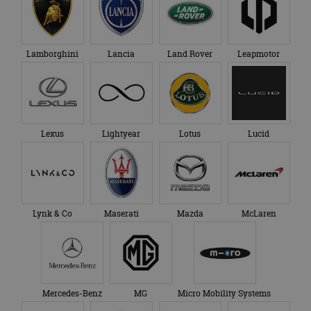
Lamborghini
Lancia
Land Rover
Leapmotor
Lexus
Lightyear
Lotus
Lucid
Lynk & Co
Maserati
Mazda
McLaren
Mercedes-Benz
MG
Micro Mobility Systems