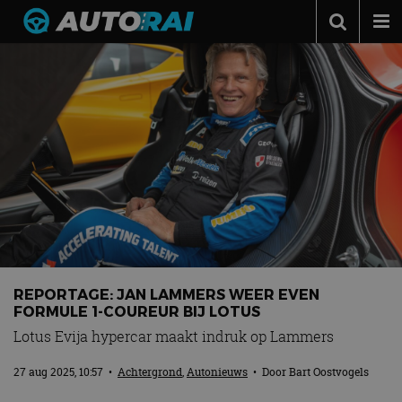
Autonieuws
Podcast
Autotests
Automerken
Adverteren
Contact
MotorRAI.nl
REPORTAGE: JAN LAMMERS WEER EVEN
FORMULE 1-COUREUR BIJ LOTUS
Lotus Evija hypercar maakt indruk op Lammers
27 aug 2025, 10:57
•
Achtergrond
,
Autonieuws
• Door
Bart Oostvogels