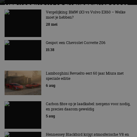
MET KORTING NAAR EV EXPERIENCE 2026?
cf_clearance
1 jaar
Deze cooki
Cloudflare,
gebruikt d
AUTORAI REGELT HET!
Inc.
Vergelijking: BMW iX3 vs Volvo EX60 – Welke
CloudFlare
.autorai.nl
moet je hebben?
vertrouwd
EV Experience 2026 van 24 tot 26 september
te identific
28 mei
beveiligin
op basis va
adres van 
te omzeilen
Gespot: een Chevrolet Corvette Z06
essentieel 
15:38
ondersteu
veiligheid 
website fun
het bieden
beschermi
kwaadaard
Lamborghini Revuelto eert 60 jaar Miura met
bezoekers.
speciale editie
CookieScriptConsent
4 weken 2
Deze cooki
CookieScript
6 aug
dagen
gebruikt d
autorai.nl
Google Privacy Policy
Cookie-Scr
service om
cookievoo
Carbon fibre op je laadkabel: nergens voor nodig,
bezoekers 
en precies daarom geweldig
onthouden.
banner van
5 aug
Script.com 
noodzakeli
te werken.
Hennessey Blackbird krijgt atmosferische V8 en