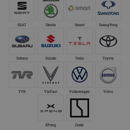
SEAT
Skoda
Smart
SsangYong
Subaru
Suzuki
Tesla
Toyota
TVR
VinFast
Volkswagen
Volvo
XPeng
Zeekr