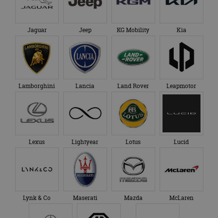
Jaguar
Jeep
KG Mobility
Kia
Lamborghini
Lancia
Land Rover
Leapmotor
Lexus
Lightyear
Lotus
Lucid
Lynk & Co
Maserati
Mazda
McLaren