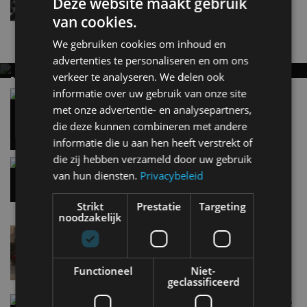
Deze website maakt gebruik
van cookies.
Nieuwste berichten
We gebruiken cookies om inhoud en
advertenties te personaliseren en om ons
verkeer te analyseren. We delen ook
MET KORTING NAAR EV EXPERIENCE 2026?
informatie over uw gebruik van onze site
AUTORAI REGELT HET!
Vergelijking: BMW iX3 vs Volvo EX60 – Welke
moet je hebben?
met onze advertentie- en analysepartners,
EV Experience 2026 van 24 tot 26 september
28 mei
die deze kunnen combineren met andere
informatie die u aan hen heeft verstrekt of
die zij hebben verzameld door uw gebruik
Gespot: een Chevrolet Corvette Z06
van hun diensten.
Privacybeleid
7 aug
Strikt
Prestatie
Targeting
noodzakelijk
Lamborghini Revuelto eert 60 jaar Miura met
speciale editie
6 aug
Functioneel
Niet-
geclassificeerd
Carbon fibre op je laadkabel: nergens voor nodig,