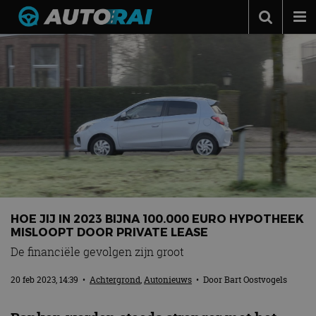
Autonieuws
Podcast
Autotests
Automerken
Adverteren
Contact
MotorRAI.nl
HOE JIJ IN 2023 BIJNA 100.000 EURO HYPOTHEEK
MISLOOPT DOOR PRIVATE LEASE
De financiële gevolgen zijn groot
20 feb 2023, 14:39
•
Achtergrond
,
Autonieuws
• Door
Bart Oostvogels