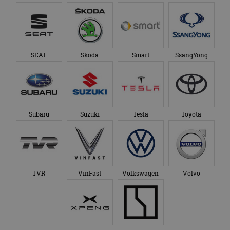
SEAT
Skoda
Smart
SsangYong
Subaru
Suzuki
Tesla
Toyota
TVR
VinFast
Volkswagen
Volvo