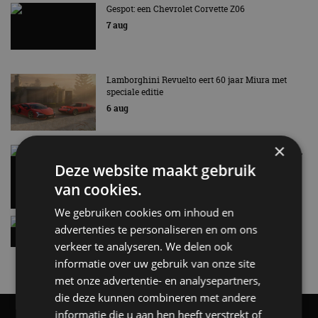
Gespot: een Chevrolet Corvette Z06
7 aug
Lamborghini Revuelto eert 60 jaar Miura met
speciale editie
6 aug
×
Carbon fibre op je laadkabel: nergens voor nodig,
en precies daarom geweldig
Deze website maakt gebruik
5 aug
van cookies.
We gebruiken cookies om inhoud en
Hennessey Blackbird krijgt atmosferische V8 en
advertenties te personaliseren en om ons
handbak: soms is eenvoud leuker
verkeer te analyseren. We delen ook
5 aug
informatie over uw gebruik van onze site
met onze advertentie- en analysepartners,
die deze kunnen combineren met andere
informatie die u aan hen heeft verstrekt of