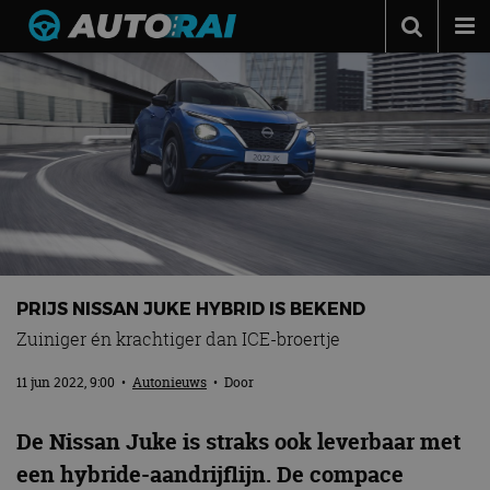
Autonieuws
Podcast
Autotests
Automerken
Adverteren
Contact
PRIJS NISSAN JUKE HYBRID IS BEKEND
MotorRAI.nl
Zuiniger én krachtiger dan ICE-broertje
11 jun 2022, 9:00
•
Autonieuws
• Door
De Nissan Juke is straks ook leverbaar met
een hybride-aandrijflijn. De compace