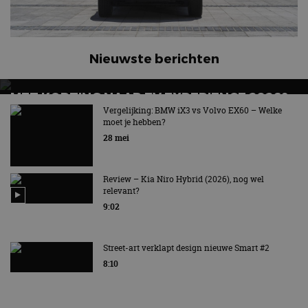
Nieuwste berichten
MET KORTING NAAR EV EXPERIENCE 2026?
AUTORAI REGELT HET!
Vergelijking: BMW iX3 vs Volvo EX60 – Welke
moet je hebben?
EV Experience 2026 van 24 tot 26 september
28 mei
Review – Kia Niro Hybrid (2026), nog wel
relevant?
9:02
Street-art verklapt design nieuwe Smart #2
8:10