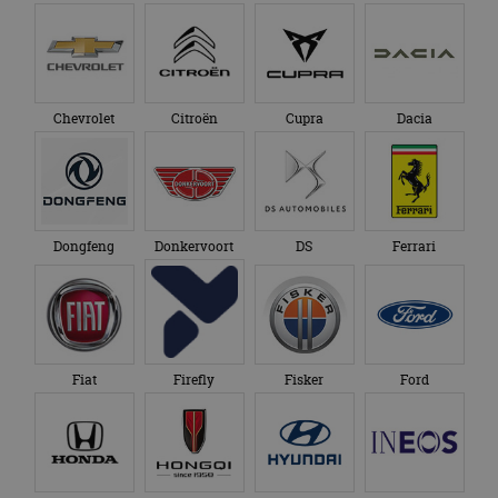
Chevrolet
Citroën
Cupra
Dacia
Dongfeng
Donkervoort
DS
Ferrari
Fiat
Firefly
Fisker
Ford