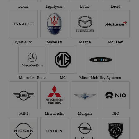
Lexus
Lightyear
Lotus
Lucid
Lynk & Co
Maserati
Mazda
McLaren
Mercedes-Benz
MG
Micro Mobility Systems
MINI
Mitsubishi
Morgan
NIO