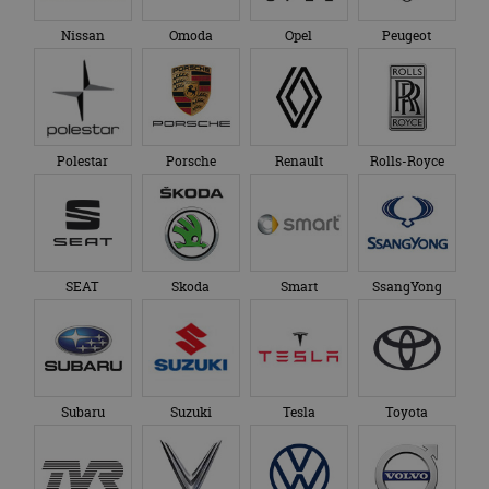
Nissan
Omoda
Opel
Peugeot
Polestar
Porsche
Renault
Rolls-Royce
SEAT
Skoda
Smart
SsangYong
Subaru
Suzuki
Tesla
Toyota