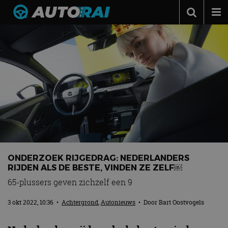
Autonieuws
Podcast
Autotests
Automerken
Adverteren
Contact
MotorRAI.nl
ONDERZOEK RIJGEDRAG: NEDERLANDERS
RIJDEN ALS DE BESTE, VINDEN ZE ZELF￼
65-plussers geven zichzelf een 9
3 okt 2022, 10:36
•
Achtergrond
,
Autonieuws
• Door
Bart Oostvogels