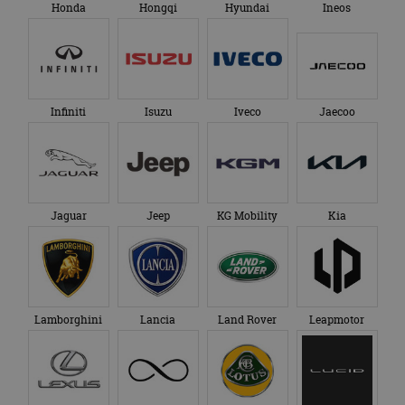
Honda
Hongqi
Hyundai
Ineos
Infiniti
Isuzu
Iveco
Jaecoo
Jaguar
Jeep
KG Mobility
Kia
Lamborghini
Lancia
Land Rover
Leapmotor