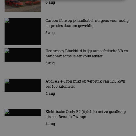
6 aug
Strikt noodzakelijk
Prestatie
Targeting
Carbon fibre op je laadkabel: nergens voor nodig,
Functioneel
Niet-geclassificeerd
en precies daarom geweldig
Strikt noodzakelijke cookies maken de
5 aug
kernfunctionaliteiten van de website mogelijk, zoals
gebruikersaanmelding en accountbeheer. De
website kan niet goed worden gebruikt zonder de
Hennessey Blackbird krijgt atmosferische V8 en
strikt noodzakelijke cookies.
handbak: soms is eenvoud leuker
Aanbieder
/
5 aug
Naam
Vervaldatum
Omschrijv
Domein
cf_clearance
1 jaar
Deze cooki
Cloudflare,
gebruikt d
Inc.
Audi A2 e-Tron mikt op verbruik van 12,8 kWh
CloudFlare
.autorai.nl
per 100 kilometer
vertrouwd
te identific
4 aug
beveiligin
op basis va
adres van 
te omzeilen
Elektrische Geely E2 (tijdelijk) net zo goedkoop
essentieel 
als een Renault Twingo
ondersteu
veiligheid 
4 aug
website fun
het bieden
beschermi