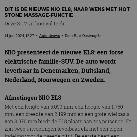
DIT IS DE NIEUWE NIO EL8, NAAR WENS MET HOT
STONE MASSAGE-FUNCTIE
Deze SUV zit bomvol tech
14 jun 2024, 12:27
•
Autonieuws
• Door
Bart Oostvogels
NIO presenteert de nieuwe EL8: een forse
elektrische familie-SUV. De auto wordt
leverbaar in Denemarken, Duitsland,
Nederland, Noorwegen en Zweden.
Afmetingen NIO EL8
Met een lengte van 5.099 mm, een hoogte van 1.750
mm, een breedte van 2.199 mm en een grote wielbasis
van 3.070 mm biedt de EL8 plaats aan zes personen. Er
zijn twee uitvoeringen leverbaar, elk met een eigen
indeling voor de tweede zitrij. De eerste heeft een