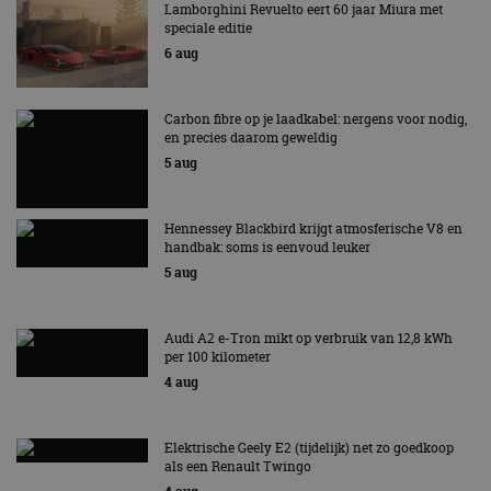
Lamborghini Revuelto eert 60 jaar Miura met
speciale editie
6 aug
Carbon fibre op je laadkabel: nergens voor nodig,
en precies daarom geweldig
5 aug
Hennessey Blackbird krijgt atmosferische V8 en
handbak: soms is eenvoud leuker
5 aug
Audi A2 e-Tron mikt op verbruik van 12,8 kWh
per 100 kilometer
4 aug
Elektrische Geely E2 (tijdelijk) net zo goedkoop
als een Renault Twingo