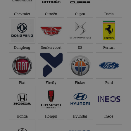
Chevrolet
Citroën
Cupra
Dacia
Dongfeng
Donkervoort
DS
Ferrari
Fiat
Firefly
Fisker
Ford
Honda
Hongqi
Hyundai
Ineos