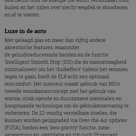
beschermt door de energie die wordt veroorzaakt door
kuilen en het rijden over slecht wegdek te absorberen
en af te voeren.
Luxe in de auto
Met gelaagd glas en meer dan vijftig andere
akoestische features, waaronder
de geluidsreducerende banden en de functie
‘Intelligent Smooth Stop’ (ISS) die de massatraagheid
minimaliseert om het ‘duikeffect’ tijdens het remmen
tegen te gaan, biedt de EL8 echt een optimaal
reiscomfort. Het interieur maakt gebruik van NIO’s
tweede woonkamerconcept met het gebruik van
warme, strak ogende en duurzamere materialen en
hoogstaande technologie om de gebruikerservaring te
verbeteren. De 22-voudig verstelbare stoelen, die
kunnen worden geüpgraded via Over-the-Air updates
(FOTA), bieden een ‘zero gravity’ functie, zone-
verwarming en -ventilatie en zijn toch 25 procent