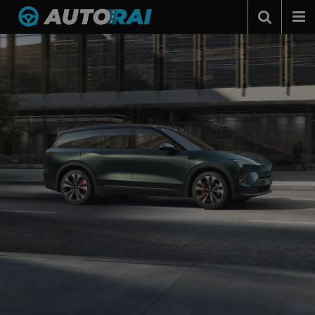
Autonieuws
Podcast
Autotests
Automerken
Adverteren
Contact
MotorRAI.nl