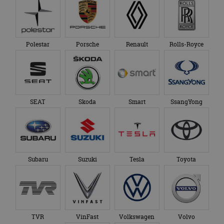
Polestar
Porsche
Renault
Rolls-Royce
SEAT
Skoda
Smart
SsangYong
Subaru
Suzuki
Tesla
Toyota
TVR
VinFast
Volkswagen
Volvo