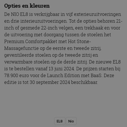
Strikt noodzakelijk
Prestatie
Targeting
Opties en kleuren
Functioneel
Niet-geclassificeerd
De NIO EL8 is verkrijgbaar in vijf exterieuruitvoeringen
en drie interieuruitvoeringen. Tot de opties behoren 21-
Strikt noodzakelijke cookies maken de
kernfunctionaliteiten van de website mogelijk, zoals
inch of gesmede 22-inch velgen, een trekhaak en voor
gebruikersaanmelding en accountbeheer. De
de uitvoering met doorgang tussen de stoelen het
website kan niet goed worden gebruikt zonder de
strikt noodzakelijke cookies.
Premium Comfortpakket met Hot Stone-
Massagefunctie op de eerste en tweede zitrij,
Aanbieder
/
Naam
Vervaldatum
Omschrijv
Domein
geventileerde stoelen op de tweede zitrij en
verwarmbare stoelen op de derde zitrij. De nieuwe EL8
cf_clearance
1 jaar
Deze cooki
Cloudflare,
gebruikt d
Inc.
is te bestellen vanaf 13 juni 2024. De prijzen starten bij
CloudFlare
.autorai.nl
vertrouwd
78.900 euro voor de Launch Edition met BaaS. Deze
te identific
beveiligin
editie is tot 30 september 2024 beschikbaar.
op basis va
adres van 
te omzeilen
essentieel 
ondersteu
veiligheid 
website fun
het bieden
beschermi
kwaadaard
EL8
Nio
bezoekers.