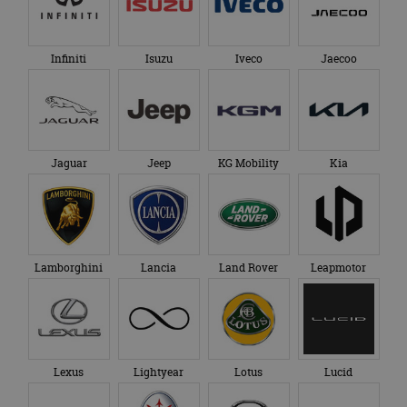
Infiniti
Isuzu
Iveco
Jaecoo
Jaguar
Jeep
KG Mobility
Kia
Lamborghini
Lancia
Land Rover
Leapmotor
Lexus
Lightyear
Lotus
Lucid