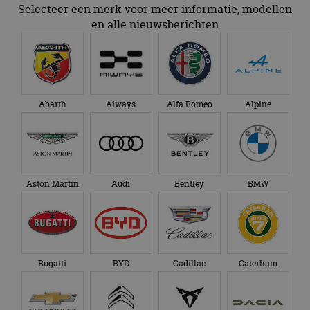
Selecteer een merk voor meer informatie, modellen
en alle nieuwsberichten
Abarth
Aiways
Alfa Romeo
Alpine
Aston Martin
Audi
Bentley
BMW
Bugatti
BYD
Cadillac
Caterham