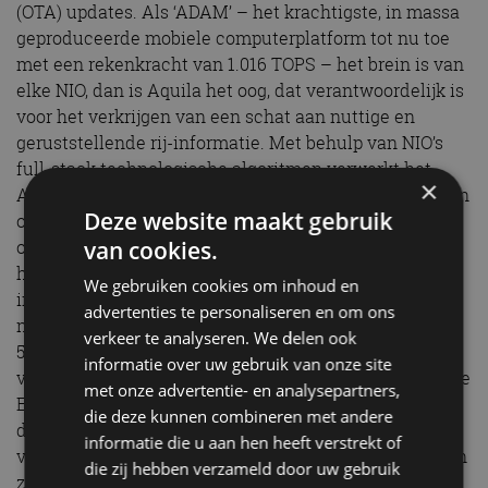
(OTA) updates. Als ‘ADAM’ – het krachtigste, in massa
geproduceerde mobiele computerplatform tot nu toe
met een rekenkracht van 1.016 TOPS – het brein is van
elke NIO, dan is Aquila het oog, dat verantwoordelijk is
voor het verkrijgen van een schat aan nuttige en
geruststellende rij-informatie. Met behulp van NIO’s
full-stack technologische algoritmen verwerkt het
×
Aquila-systeem gegevens van 33 camera’s en sensoren
Deze website maakt gebruik
om een compleet beeld te geven van de dynamische
van cookies.
omgeving rondom de auto. De EL8 beschikt ook over
het verst detecterende LiDAR-systeem dat in de auto-
We gebruiken cookies om inhoud en
industrie in serieproductie wordt toegepast. De 1.550
advertenties te personaliseren en om ons
nm LiDAR heeft een maximale detectieafstand van
verkeer te analyseren. We delen ook
500 meter, wat overeenkomt met de lengte van vijf
informatie over uw gebruik van onze site
voetbalvelden. De 8 MP hoge resolutie-camera’s van de
met onze advertentie- en analysepartners,
EL8 ‘kijken’ verder, registreren meer details en
die deze kunnen combineren met andere
detecteren voertuigen op 680 meter afstand,
informatie die u aan hen heeft verstrekt of
voetgangers op 220 meter afstand en verkeersobjecten
die zij hebben verzameld door uw gebruik
zoals kegels op 160 meter afstand.