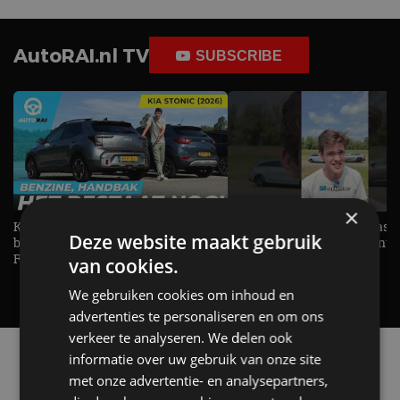
AutoRAI.nl TV
SUBSCRIBE
×
KIA Stonic Mild-Hybrid (2026),
Welke elektrische auto past b
Deze website maakt gebruik
benzine, handbak, het bestaat nog! -
De EV Experience geeft ant
REVIEW - AutoRAI TV
op je vraag! - AutoRAI TV
van cookies.
We gebruiken cookies om inhoud en
advertenties te personaliseren en om ons
verkeer te analyseren. We delen ook
Alle automerken
informatie over uw gebruik van onze site
Selecteer een merk voor meer informatie, modellen
met onze advertentie- en analysepartners,
en alle nieuwsberichten