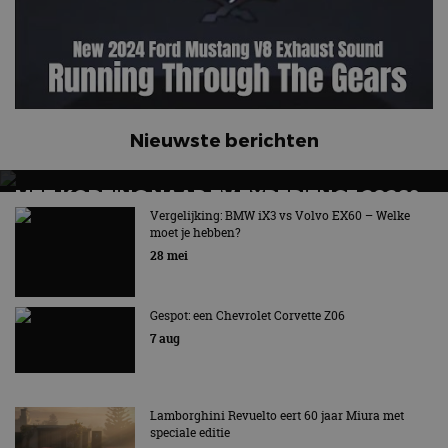
Nieuwste berichten
MET KORTING NAAR EV EXPERIENCE 2026?
AUTORAI REGELT HET!
Vergelijking: BMW iX3 vs Volvo EX60 – Welke
moet je hebben?
EV Experience 2026 van 24 tot 26 september
28 mei
Gespot: een Chevrolet Corvette Z06
7 aug
Lamborghini Revuelto eert 60 jaar Miura met
speciale editie