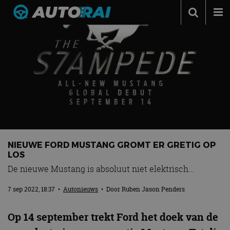
Autonieuws
Podcast
Autotests
Automerken
Adverteren
Contact
NIEUWE FORD MUSTANG GROMT ER GRETIG OP
MotorRAI.nl
LOS
De nieuwe Mustang is absoluut niet elektrisch...
7 sep 2022, 18:37
•
Autonieuws
• Door
Ruben Jason Penders
Op 14 september trekt Ford het doek van de