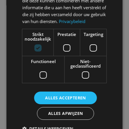
die deze kunnen combineren met andere
informatie die u aan hen heeft verstrekt of
die zij hebben verzameld door uw gebruik
van hun diensten.
Privacybeleid
Abarth
Aiways
Alfa Romeo
Alpine
Strikt
Prestatie
Targeting
noodzakelijk
Functioneel
Niet-
Aston Martin
Audi
Bentley
BMW
geclassificeerd
ALLES ACCEPTEREN
Bugatti
BYD
Cadillac
Caterham
ALLES AFWIJZEN
DETAILS WEERGEVEN