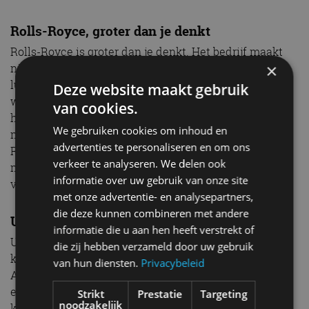
Rolls-Royce, groter dan je denkt
Rolls-Royce is groter dan je denkt. Het bedrijf maakt
×
niet alleen auto’s, maar is ook een grote speler in de
luchtvaart- en energie-industrie. Begin September
Deze website maakt gebruik
werd nog bekend dat Rolls-Royce twee contracten
van cookies.
heeft getekend met de U.S. Department of Defense
We gebruiken cookies om inhoud en
met een waarde van liefst 1,8 miljard dollar. Rolls-
advertenties te personaliseren en om ons
Royce gaat daarbij over een periode van vijf jaar de
verkeer te analyseren. We delen ook
motoren van de U.S. Navy en Marine Corps
informatie over uw gebruik van onze site
vliegtoestellen onderhouden.
met onze advertentie- en analysepartners,
die deze kunnen combineren met andere
ULC-Energy komt uit Amsterdam
informatie die u aan hen heeft verstrekt of
ULC-Energy is een ontwikkelingsbedrijf voor
die zij hebben verzameld door uw gebruik
kernenergie, opgericht in 2021 en gevestigd in
van hun diensten.
Privacybeleid
Amsterdam. De missie van ULC-Energy is om de CO2-
emissie in Nederland te reduceren door
Strikt
Prestatie
Targeting
noodzakelijk
kernenergieprojecten te ontwikkelen die efficiënt te