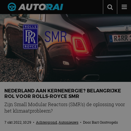
Autonieuws
Podcast
Autotests
Automerken
Adverteren
Contact
MotorRAI.nl
NEDERLAND AAN KERNENERGIE? BELANGRIJKE
ROL VOOR ROLLS-ROYCE SMR
Zijn Small Modular Reactors (SMR's) de oplossing voor
het klimaatprobleem?
7 okt 2022, 10:29
•
Achtergrond
,
Autonieuws
• Door
Bart Oostvogels