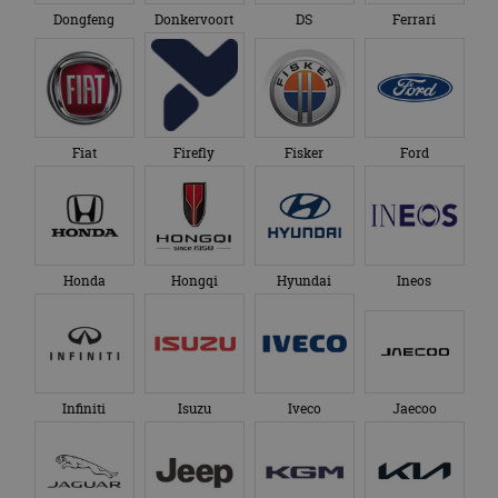
Dongfeng
Donkervoort
DS
Ferrari
Fiat
Firefly
Fisker
Ford
Honda
Hongqi
Hyundai
Ineos
Infiniti
Isuzu
Iveco
Jaecoo