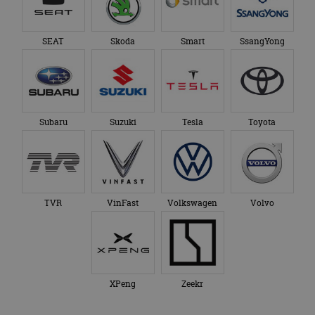
SEAT
Skoda
Smart
SsangYong
Subaru
Suzuki
Tesla
Toyota
TVR
VinFast
Volkswagen
Volvo
XPeng
Zeekr