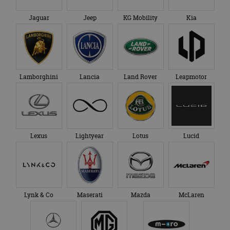
Jaguar
Jeep
KG Mobility
Kia
Lamborghini
Lancia
Land Rover
Leapmotor
Lexus
Lightyear
Lotus
Lucid
Lynk & Co
Maserati
Mazda
McLaren