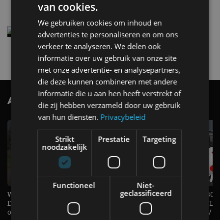
4 aug
van cookies.
We gebruiken cookies om inhoud en
Elektrische Geely E2 (tijdelijk) net zo goedkoop
advertenties te personaliseren en om ons
als een Renault Twingo
verkeer te analyseren. We delen ook
4 aug
informatie over uw gebruik van onze site
met onze advertentie- en analysepartners,
die deze kunnen combineren met andere
informatie die u aan hen heeft verstrekt of
AutoRAI.nl TV
SUBSCRIBE
die zij hebben verzameld door uw gebruik
van hun diensten.
Privacybeleid
Strikt
Prestatie
Targeting
noodzakelijk
Functioneel
Niet-
geclassificeerd
Welke elektrische auto past bij jou?
1.500 KG Trekgewicht & 380
De EV Experience geeft antwoord
elektrische pk's, maar WELK
op je vraag! - AutoRAI TV
AUTO is het? - AutoRAI TV