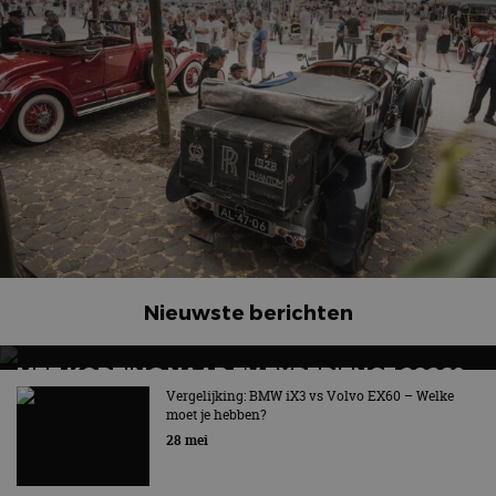
Nieuwste berichten
MET KORTING NAAR EV EXPERIENCE 2026?
AUTORAI REGELT HET!
Vergelijking: BMW iX3 vs Volvo EX60 – Welke
moet je hebben?
EV Experience 2026 van 24 tot 26 september
28 mei