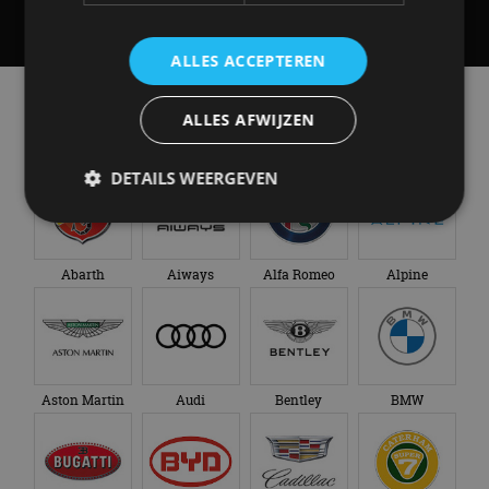
ALLES ACCEPTEREN
Alle automerken
ALLES AFWIJZEN
Selecteer een merk voor meer informatie, modellen
en alle nieuwsberichten
DETAILS WEERGEVEN
Strikt noodzakelijk
Prestatie
Targeting
Abarth
Aiways
Alfa Romeo
Alpine
Functioneel
Niet-geclassificeerd
Strikt noodzakelijke cookies maken de
kernfunctionaliteiten van de website mogelijk, zoals
gebruikersaanmelding en accountbeheer. De
website kan niet goed worden gebruikt zonder de
Aston Martin
Audi
Bentley
BMW
strikt noodzakelijke cookies.
Aanbieder
/
Naam
Vervaldatum
Omschrijv
Domein