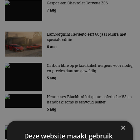
Gespot: een Chevrolet Corvette Z06
7 aug
Lamborghini Revuelto eert 60 jaar Miura met
speciale editie
6 aug
Carbon fibre op je laadkabel: nergens voor nodig,
en precies daarom geweldig
5 aug
Hennessey Blackbird krijgt atmosferische V8 en
handbak: soms is eenvoud leuker
5 aug
×
Audi A2 e-Tron mikt op verbruik van 12,8 kWh
per 100 kilometer
Deze website maakt gebruik