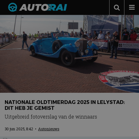
Autonieuws
Podcast
Autotests
Automerken
Adverteren
Contact
MotorRAI.nl
NATIONALE OLDTIMERDAG 2025 IN LELYSTAD:
DIT HEB JE GEMIST
Uitgebreid fotoverslag van de winnaars
30 jun 2025, 8:42
•
Autonieuws