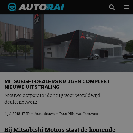
Autonieuws
Podcast
Autotests
Automerken
Adverteren
Contact
MITSUBISHI-DEALERS KRIJGEN COMPLEET
NIEUWE UITSTRALING
MotorRAI.nl
Nieuwe corporate identity voor wereldwijd
dealernetwerk
4 jul 2018, 17:50
•
Autonieuws
• Door
Nile van Leeuwen
Bij Mitsubishi Motors staat de komende