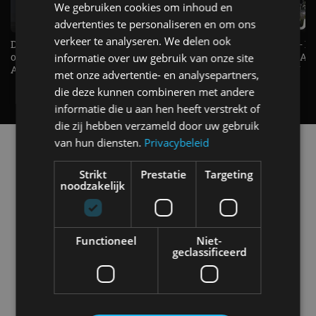
We gebruiken cookies om inhoud en
advertenties te personaliseren en om ons
verkeer te analyseren. We delen ook
De Renault Twingo heeft een
De perfecte (gezins)taxi? - 
opvallende snelheidsmeter! -
ES500e (2026) - REVIEW - AL
informatie over uw gebruik van onze site
AutoRAI TV
UITGELEGD! - AutoRAI TV
met onze advertentie- en analysepartners,
die deze kunnen combineren met andere
informatie die u aan hen heeft verstrekt of
die zij hebben verzameld door uw gebruik
van hun diensten.
Privacybeleid
Alle automerken
Selecteer een merk voor meer informatie, modellen
Strikt
Prestatie
Targeting
en alle nieuwsberichten
noodzakelijk
Functioneel
Niet-
geclassificeerd
Abarth
Aiways
Alfa Romeo
Alpine