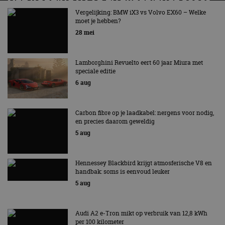
MET KORTING NAAR EV EXPERIENCE 2026?
AUTORAI REGELT HET!
Vergelijking: BMW iX3 vs Volvo EX60 – Welke
moet je hebben?
EV Experience 2026 van 24 tot 26 september
28 mei
Lamborghini Revuelto eert 60 jaar Miura met
speciale editie
6 aug
Carbon fibre op je laadkabel: nergens voor nodig,
en precies daarom geweldig
5 aug
Hennessey Blackbird krijgt atmosferische V8 en
handbak: soms is eenvoud leuker
5 aug
Audi A2 e-Tron mikt op verbruik van 12,8 kWh
per 100 kilometer