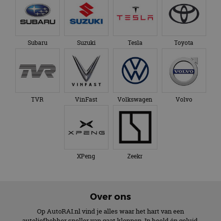
Subaru
Suzuki
Tesla
Toyota
TVR
VinFast
Volkswagen
Volvo
XPeng
Zeekr
Over ons
Op AutoRAI.nl vind je alles waar het hart van een
autoliefhebber sneller van gaat kloppen. In beeld én geluid,