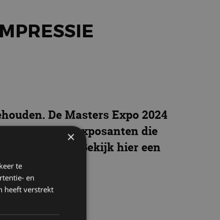
IMPRESSIE
gehouden. De Masters Expo 2024
elde circa 350 exposanten die
×
ement gemist? Bekijk hier een
keer te
tentie- en
 heeft verstrekt