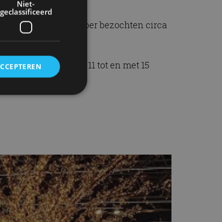
Niet-
geclassificeerd
 tot en met 16 december bezochten circa
e beurs.
urs vindt plaats van 11 tot en met 15
ACCEPTEREN
rd
elding en
ervice om
es van de bezoeker
unen van de
den van