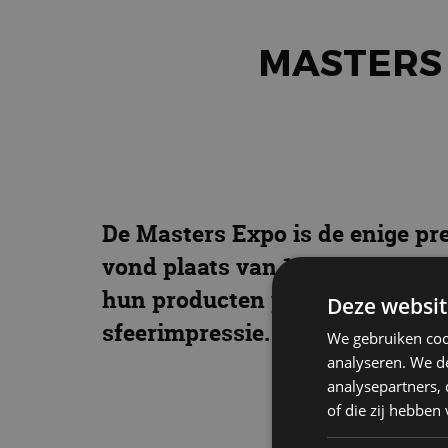
MASTERS 
De Masters Expo is de enige p
vond plaats van 12 tot en met 
hun producten presenteren op 
Deze websit
sfeerimpressie.
We gebruiken coo
analyseren. We de
analysepartners,
of die zij hebbe