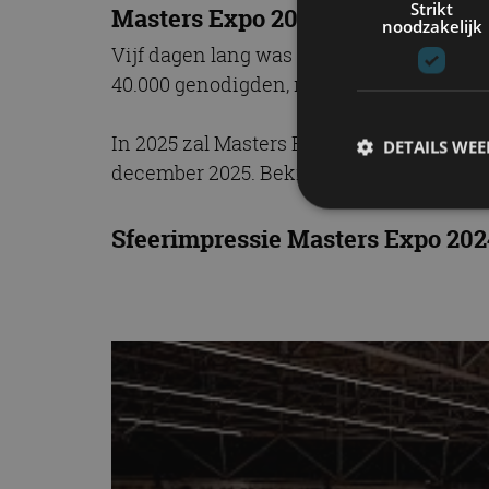
Strikt
Masters Expo 2024 trok 40.000 b
noodzakelijk
Vijf dagen lang was het tijdens de Mast
40.000 genodigden, relaties, partners, ve
In 2025 zal Masters Expo het 750-jarig be
DETAILS WE
december 2025. Bekijk hieronder een sfee
Sfeerimpressie Masters Expo 202
S
Strikt noodzakelijke
accountbeheer. De we
Naam
cf_clearance