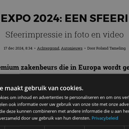
EXPO 2024: EEN SFEER
Sfeerimpressie in foto en video
17 dec 2024, 8:34
•
Achtergrond
,
Autonieuws
• Door
Roland Tameling
remium zakenbeurs die in Europa wordt 
16 december plaats in RAI Amsterdam en t
een beursvloer van ruim 40.000 m2. Even
e maakt gebruik van cookies.
kies om inhoud en advertenties te personaliseren en om ons ver
len ook informatie over uw gebruik van onze site met onze adver
 die deze kunnen combineren met andere informatie die u aan hen
n verzameld door uw gebruik van hun diensten.
Privacybeleid