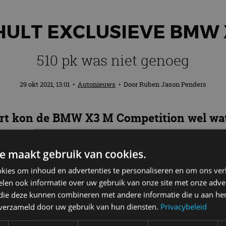
LT EXCLUSIEVE BMW X
510 pk was niet genoeg
29 okt 2021, 13:01
•
Autonieuws
• Door
Ruben Jason Penders
rt kon de BMW X3 M Competition wel wat 
et genoeg.
e maakt gebruik van cookies.
kies om inhoud en advertenties te personaliseren en om ons ver
len ook informatie over uw gebruik van onze site met onze adver
olgens het bekende Manhart-recept: de auto heeft 
 die deze kunnen combineren met andere informatie die u aan hen
gen.
n verzameld door uw gebruik van hun diensten.
Privacybeleid
er andere uit een hoop carbon-elementen, zoals spieg