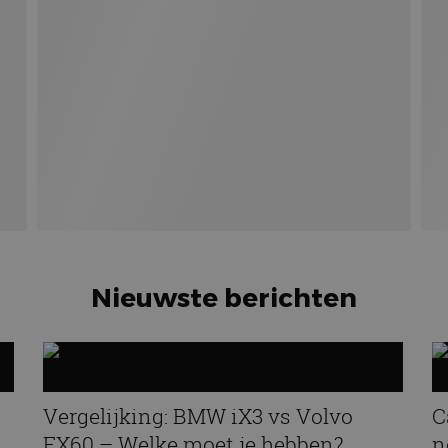
Nieuwste berichten
Vergelijking: BMW iX3 vs Volvo
C
EX60 – Welke moet je hebben?
n