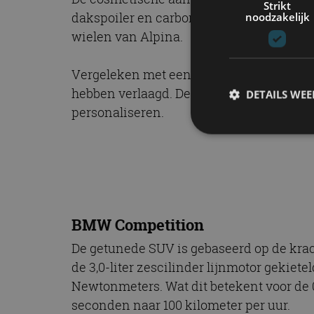
Strikt
dakspoiler en carbonfiber uitlaateindstu
noodzakelijk
wielen van Alpina.
Vergeleken met een X3 M Competition, lig
hebben verlaagd. De remmerij is met rust
DETAILS WE
personaliseren.
S
Strikt noodzakelijke
accountbeheer. De we
BMW Competition
Naam
De getunede SUV is gebaseerd op de krac
cf_clearance
de 3,0-liter zescilinder lijnmotor gekiete
Newtonmeters. Wat dit betekent voor de 0
seconden naar 100 kilometer per uur.