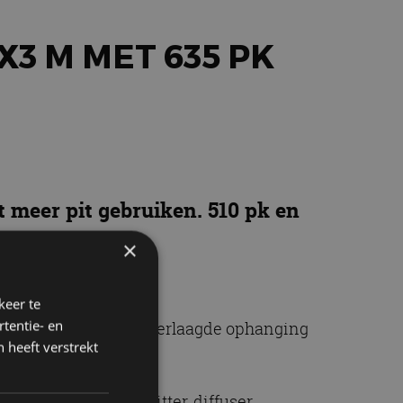
3 M MET 635 PK
meer pit gebruiken. 510 pk en
×
keer te
tentie- en
meer vermogen, een verlaagde ophanging
 heeft verstrekt
elkappen, een splitter, diffuser,