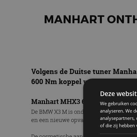
MANHART ONTHU
Volgens de Duitse tuner Manha
600 Nm koppel was kennelijk ni
Deze websit
Manhart MHX3 600
We gebruiken coo
analyseren. We de
De BMW X3 M is onder handen genomen v
analysepartners,
en een nieuwe opvallende bodykit gekre
of die zij hebbe
De cosmetische aanpassingen bestaan ond