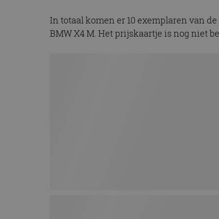
CookieScriptConse
In totaal komen er 10 exemplaren van d
BMW X4 M. Het prijskaartje is nog niet 
Naam
Naam
omx_consent
Aanbiede
Naam
Domein
g_id_202604151153
_ga
_fbp
Meta Pla
Inc.
.autorai.n
_gcl_au
Google L
.autorai.n
_ga_SC6JKZPPKY
IDE
Google L
.doublecl