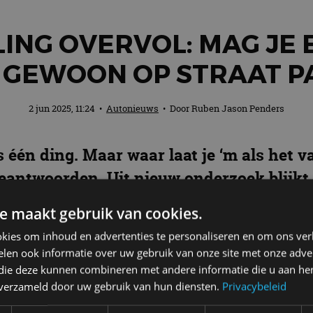
ING OVERVOL: MAG JE 
 GEWOON OP STRAAT P
2 jun 2025, 11:24
•
Autonieuws
• Door
Ruben Jason Penders
één ding. Maar waar laat je ‘m als het va
eantwoorden. Uit nieuw onderzoek blijkt d
e maakt gebruik van cookies.
kies om inhoud en advertenties te personaliseren en om ons ver
len ook informatie over uw gebruik van onze site met onze adver
0 kampeervoertuigen. Dat zijn er bijna twee keer zove
 die deze kunnen combineren met andere informatie die u aan hen
n verzameld door uw gebruik van hun diensten.
Privacybeleid
l werd er in het eerste kwartaal van 2025 maar lief
eit van kamperen neemt dus nog altijd toe.