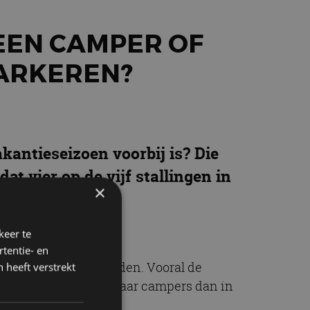
EEN CAMPER OF
ARKEREN?
kantieseizoen voorbij is? Die
at vier op de vijf stallingen in
×
keer te
tentie- en
el als tien jaar geleden. Vooral de
 heeft verstrekt
st 85% vaker gezocht naar campers dan in