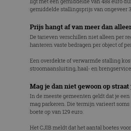
ligt met een gemiddelde van 488 euro dui
CookieScriptConse
gemiddelde stallingsprijs van ongeveer 3
Prijs hangt af van meer dan allee
Naam
De tarieven verschillen niet alleen per 
Naam
omx_consent
Aanbiede
Naam
Domein
hanteren vaste bedragen per object of per
g_id_202604151153
_ga
_fbp
Meta Pla
Inc.
Een overdekte of verwarmde stalling kos
.autorai.n
stroomaansluiting, haal- en brengservice
_gcl_au
Google L
.autorai.n
_ga_SC6JKZPPKY
Mag je dan niet gewoon op straat
IDE
Google L
.doublecl
In de meeste gemeenten geldt dat je een
mag parkeren. Die termijn varieert soms 
boete op van 129 euro.
Het CJIB meldt dat het aantal boetes voor