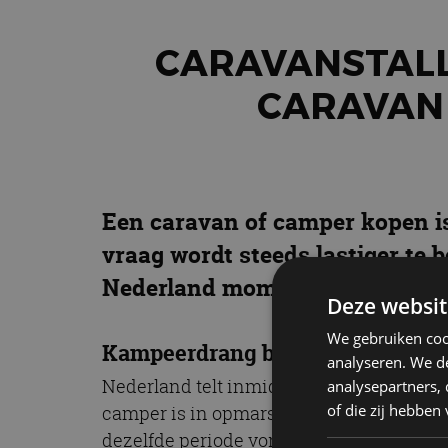
CARAVANSTALL
CARAVAN
Een caravan of camper kopen is 
vraag wordt steeds lastiger te b
Nederland momenteel vol zit.
Deze websit
We gebruiken coo
Kampeerdrang blijft groeien
analyseren. We de
Nederland telt inmiddels meer dan 627.00
analysepartners,
of die zij hebbe
camper is in opmars. Volgens Gaspedaal.n
dezelfde periode vorig jaar. De popularit