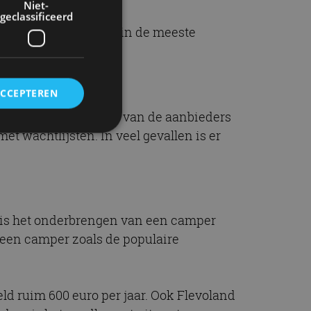
Niet-
geclassificeerd
arkeren op straat is in de meeste
sionele stalling.
ACCEPTEREN
derland. Slechts 20% van de aanbieders
t wachtlijsten. In veel gevallen is er
rd
elding en
ij is het onderbrengen van een camper
: een camper zoals de populaire
ervice om
es van de bezoeker
unen van de
den van
eld ruim 600 euro per jaar. Ook Flevoland