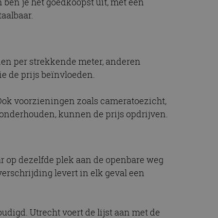
 ben je het goedkoopst uit, met een
t.com-service om de
De cookie-banner
taalbaar.
 te werken.
chrijving
enen per strekkende meter, anderen
ie de prijs beïnvloeden.
ytics - wat een
alyseservice van
e leveren, zoals
s te onderscheiden
s klant-ID. Het is
 Ook voorzieningen zoals cameratoezicht,
ebruikt om
f onderhouden, kunnen de prijs opdrijven.
voor de
matie uit over hoe
rtenties die de
 bezocht.
sessiestatus te
matie uit over hoe
rtenties die de
 bezocht.
ar op dezelfde plek aan de openbare weg
rschrijding levert in elk geval een
udigd. Utrecht voert de lijst aan met de