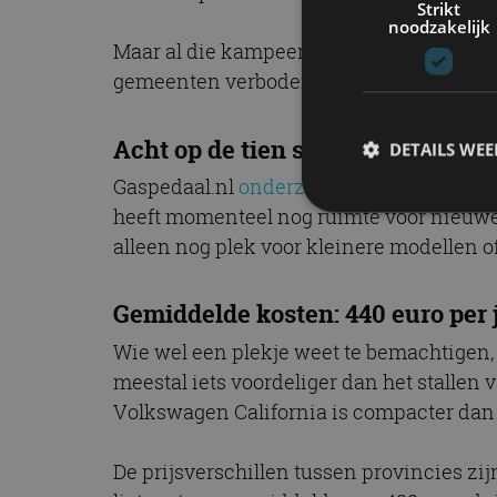
Strikt
noodzakelijk
Maar al die kampeerwagens moeten ook er
gemeenten verboden, dus wie geen ruimte 
Acht op de tien stallingen (bijna) 
DETAILS WE
Gaspedaal.nl
onderzocht
de beschikbaarh
heeft momenteel nog ruimte voor nieuwe vo
alleen nog plek voor kleinere modellen of
S
Strikt noodzakelijke
Gemiddelde kosten: 440 euro per 
accountbeheer. De we
Wie wel een plekje weet te bemachtigen, 
Naam
meestal iets voordeliger dan het stallen
cf_clearance
Volkswagen California is compacter dan 
De prijsverschillen tussen provincies zi