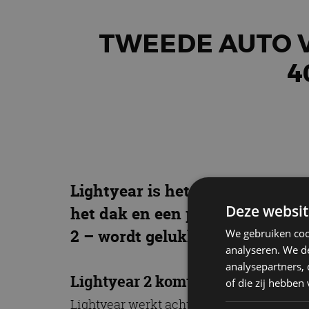
TWEEDE AUTO V
4
Lightyear is het Nederlandse be
Deze websit
het dak en een prijskaartje van
2 – wordt gelukkig een stuk ber
We gebruiken coo
analyseren. We de
analysepartners,
Lightyear 2 komt eind 2025
of die zij hebbe
Lightyear werkt achter de schermen hard