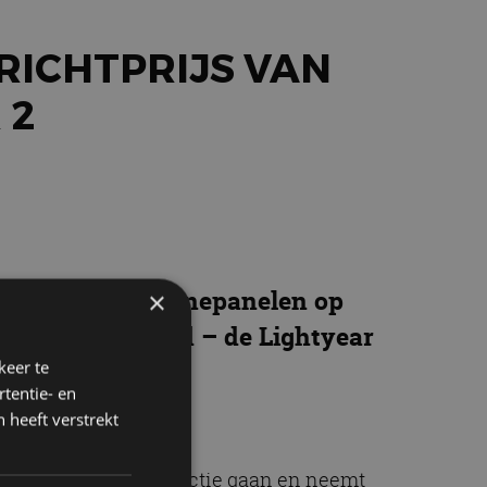
RICHTPRIJS VAN
 2
sche auto met zonnepanelen op
×
drijf uit Helmond – de Lightyear
er 40.000 euro.
keer te
tentie- en
 heeft verstrekt
et eind 2025 in productie gaan en neemt