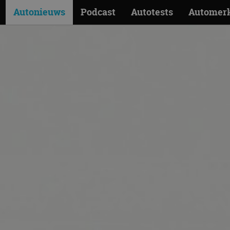
Autonieuws
Podcast
Autotests
Automer