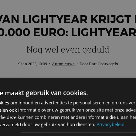
AN LIGHTYEAR KRIJGT 
0.000 EURO: LIGHTYEAR
Nog wel even geduld
9 jan 2023, 10:09
•
Autonieuws
• Door
Bart Oostvogels
drijf achter de Lightyear 0: een elektri
e maakt gebruik van cookies.
 250.000 euro. De tweede auto van het be
eikbaarder met een richtprijs van ongeve
kies om inhoud en advertenties te personaliseren en om ons ver
len ook informatie over uw gebruik van onze site met onze adver
 die deze kunnen combineren met andere informatie die u aan hen
n verzameld door uw gebruik van hun diensten.
Privacybeleid
 aan de ontwikkeling van de Lightyear 2. De auto mo