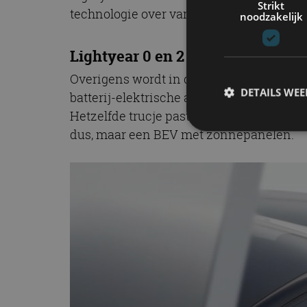
Strikt
technologie over van de
kostbare Lightye
noodzakelijk
Lightyear 0 en 2 zijn geen zonne-
Overigens wordt in de media vaak gezegd 
DETAILS WE
batterij-elektrische auto’s, maar door zo
Hetzelfde trucje past Toyota toe op zijn 
dus, maar een BEV met zonnepanelen.
S
Strikt noodzakelijke
accountbeheer. De we
Naam
cf_clearance