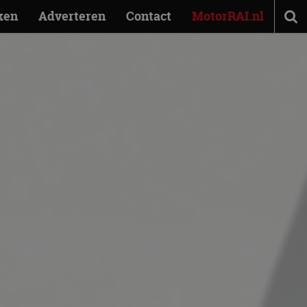
ken
Adverteren
Contact
MotorRAI.nl