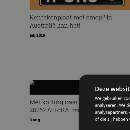
Kentekenplaat met emoji? In
Australië kan het!
feb 2019
Deze websit
We gebruiken coo
Met korting naar EV Experience
analyseren. We de
2026? AutoRAI regelt het!
analysepartners,
of die zij hebbe
3 aug