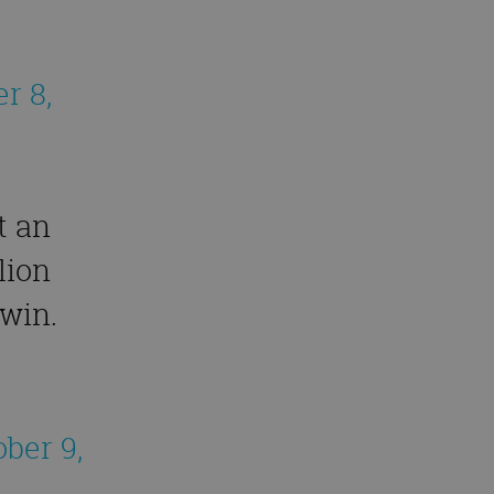
r 8,
t an
lion
win.
ber 9,