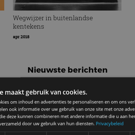
Wegwijzer in buitenlandse
kentekens
apr 2018
Nieuwste berichten
e maakt gebruik van cookies.
G
kies om inhoud en advertenties te personaliseren en om ons ver
Vergelijking: BMW iX3 vs Volvo
7 
len ook informatie over uw gebruik van onze site met onze adver
EX60 – Welke moet je hebben?
 die deze kunnen combineren met andere informatie die u aan hen
n verzameld door uw gebruik van hun diensten.
Privacybeleid
28 mei