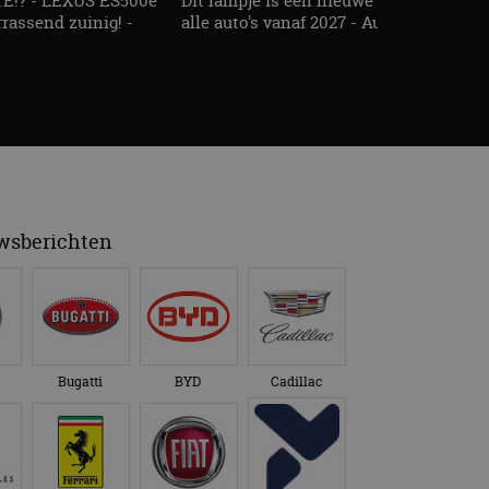
!? - LEXUS ES500e
Dit lampje is een nieuwe veiligheidseis
rassend zuinig! -
alle auto's vanaf 2027 - AutoRAI TV
uwsberichten
Bugatti
BYD
Cadillac