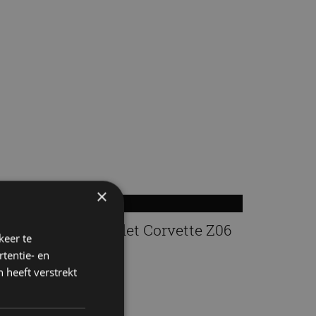
×
espot: een Chevrolet Corvette Z06
keer te
aug
tentie- en
 heeft verstrekt