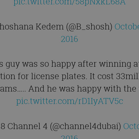
pic.twitter.com/58pNxkL68A
hoshana Kedem (@B_shosh)
Octobe
2016
s guy was so happy after winning a
tion for license plates. It cost 33mil
hams….. And he was happy with the 
pic.twitter.com/rD1IyATV5c
.8 Channel 4 (@channel4dubai)
Octo
2016