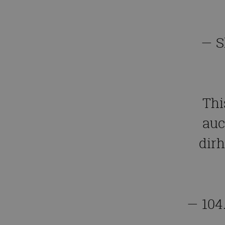
— S
Thi
auc
dir
— 104