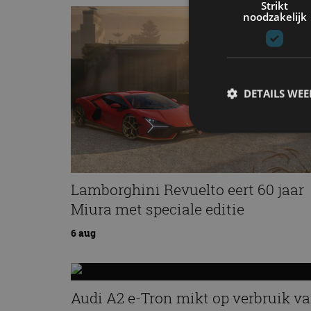
Strikt
noodzakelijk
DETAILS WE
S
Lamborghini Revuelto eert 60 jaar
Strikt noodzakelijke
accountbeheer. De we
Miura met speciale editie
Naam
6 aug
cf_clearance
Audi A2 e-Tron mikt op verbruik v