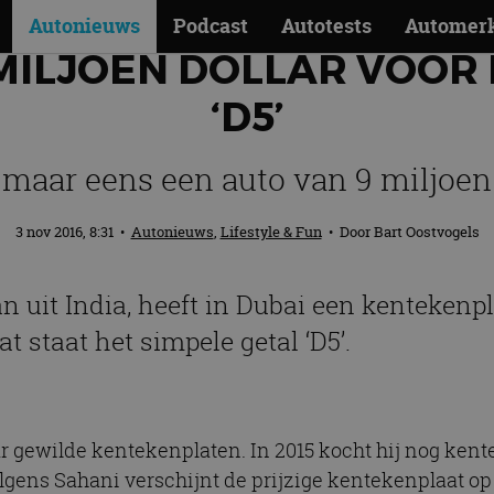
Autonieuws
Podcast
Autotests
Automer
 MILJOEN DOLLAR VOOR
‘D5’
 maar eens een auto van 9 miljoen 
3 nov 2016, 8:31
•
Autonieuws
,
Lifestyle & Fun
• Door
Bart Oostvogels
uit India, heeft in Dubai een kentekenpl
 staat het simpele getal ‘D5’.
gewilde kentekenplaten. In 2015 kocht hij nog kenteke
Volgens Sahani verschijnt de prijzige kentekenplaat o