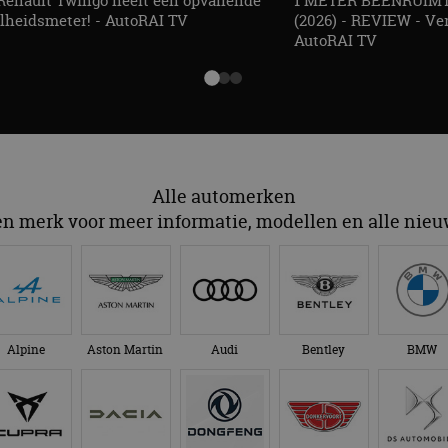
Renault Twingo heeft een opvallende
1 METER BEENRUIMTE
lheidsmeter! - AutoRAI TV
(2026) - REVIEW - Ver
AutoRAI TV
Alle automerken
en merk voor meer informatie, modellen en alle nie
Alpine
Aston Martin
Audi
Bentley
BMW