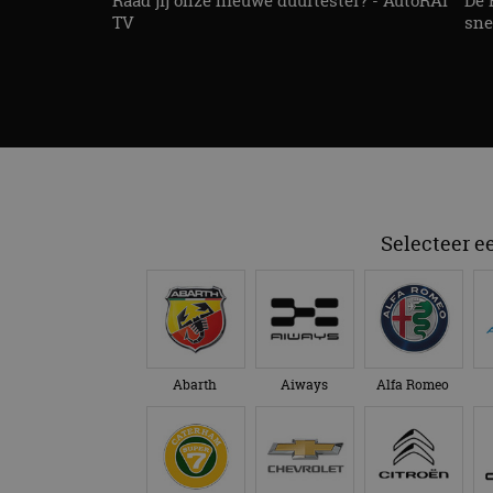
Raad jij onze nieuwe duurtester? - AutoRAI
De 
TV
sne
Selecteer e
Abarth
Aiways
Alfa Romeo