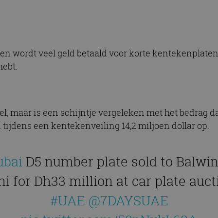
n wordt veel geld betaald voor korte kentekenplaten.
hebt.
el, maar is een schijntje vergeleken met het bedrag d
d tijdens een kentekenveiling 14,2 miljoen dollar op.
ubai
D5 number plate sold to Balwi
i for Dh33 million at car plate auct
#UAE
@7DAYSUAE