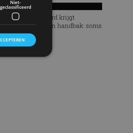
Niet-
geclassificeerd
ennessey Blackbird krijgt
tmosferische V8 en handbak: soms
s eenvoud leuker
ACCEPTEREN
aug
rd
elding en
ervice om
es van de bezoeker
unen van de
den van