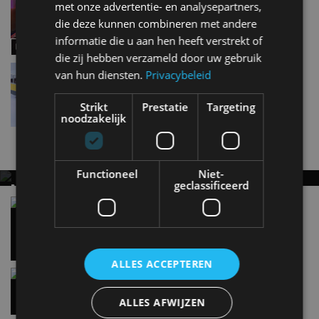
met onze advertentie- en analysepartners,
miniatuurracebaan van 45 meter!
die deze kunnen combineren met andere
jan 2023
informatie die u aan hen heeft verstrekt of
die zij hebben verzameld door uw gebruik
Miniatuurauto van het Jaar 2023 is bekend
van hun diensten.
Privacybeleid
jan 2023
Strikt
Prestatie
Targeting
noodzakelijk
Nieuwste berichten
Functioneel
Niet-
geclassificeerd
MET KORTING NAAR EV EXPERIENCE 2026?
AUTORAI REGELT HET!
Vergelijking: BMW iX3 vs Volvo EX60 – Welke
moet je hebben?
EV Experience 2026 van 24 tot 26 september
28 mei
ALLES ACCEPTEREN
Gespot: een Chevrolet Corvette Z06
15:38
ALLES AFWIJZEN