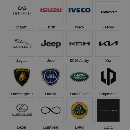
Infiniti
Isuzu
Iveco
Jaecoo
Jaguar
Jeep
KG Mobility
Kia
Lamborghini
Lancia
Land Rover
Leapmotor
Lexus
Lightyear
Lotus
Lucid