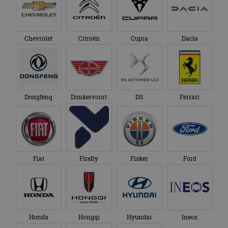
genoemde website
om de sessiestatus
bezocht.
te behouden.
Chevrolet
Citroën
Cupra
Dacia
Dongfeng
Donkervoort
DS
Ferrari
Fiat
Firefly
Fisker
Ford
Honda
Hongqi
Hyundai
Ineos