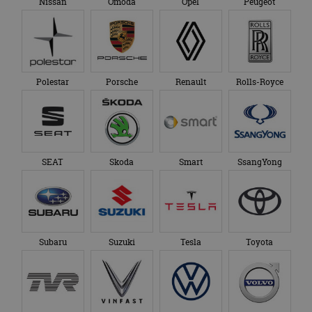
Nissan
Omoda
Opel
Peugeot
Polestar
Porsche
Renault
Rolls-Royce
SEAT
Skoda
Smart
SsangYong
Subaru
Suzuki
Tesla
Toyota