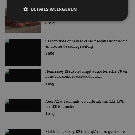
DETAILS WEERGEVEN
Lamborghini Revuelto eert 60 jaar Miura met
speciale editie
6 aug
Strikt noodzakelijk
Prestatie
Targeting
Carbon fibre op je laadkabel: nergens voor nodig,
Functioneel
Niet-geclassificeerd
en precies daarom geweldig
5 aug
Strikt noodzakelijke cookies maken de
kernfunctionaliteiten van de website mogelijk, zoals
gebruikersaanmelding en accountbeheer. De
website kan niet goed worden gebruikt zonder de
Hennessey Blackbird krijgt atmosferische V8 en
strikt noodzakelijke cookies.
handbak: soms is eenvoud leuker
Aanbieder
/
5 aug
Naam
Vervaldatum
Omschrijv
Domein
cf_clearance
1 jaar
Deze cooki
Cloudflare,
gebruikt d
Inc.
Audi A2 e-Tron mikt op verbruik van 12,8 kWh
CloudFlare
.autorai.nl
per 100 kilometer
vertrouwd
te identific
4 aug
beveiligin
op basis va
adres van 
te omzeilen
Elektrische Geely E2 (tijdelijk) net zo goedkoop
essentieel 