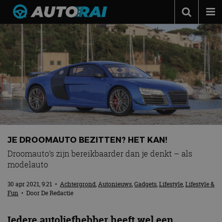
Autonieuws
Podcast
Autotests
Automerken
Adverteren
Contact
JE DROOMAUTO BEZITTEN? HET KAN!
MotorRAI.nl
Droomauto’s zijn bereikbaarder dan je denkt – als
modelauto
30 apr 2021, 9:21
•
Achtergrond
,
Autonieuws
,
Gadgets
,
Lifestyle
,
Lifestyle &
Fun
• Door
De Redactie
Iedere autoliefhebber heeft wel een