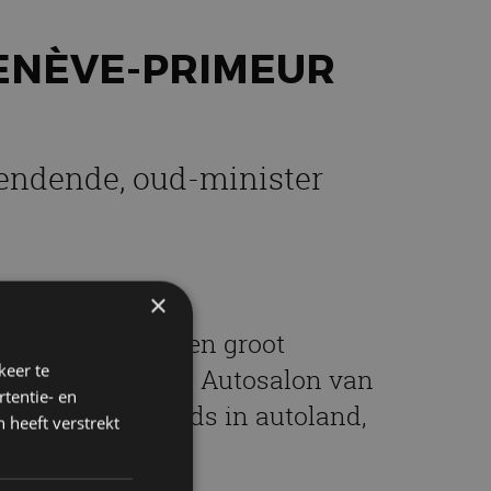
GENÈVE-PRIMEUR
kendende, oud-minister
×
land, maar ook een groot
keer te
ndelt hij over de Autosalon van
tentie- en
verder over trends in autoland,
 heeft verstrekt