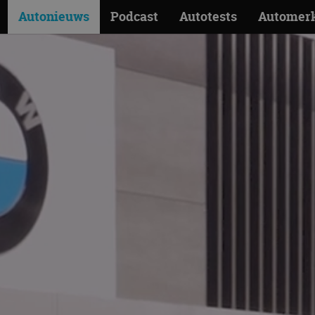
Autonieuws
Podcast
Autotests
Automer