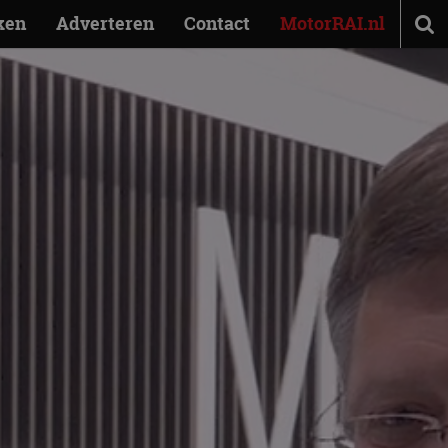
ken
Adverteren
Contact
MotorRAI.nl