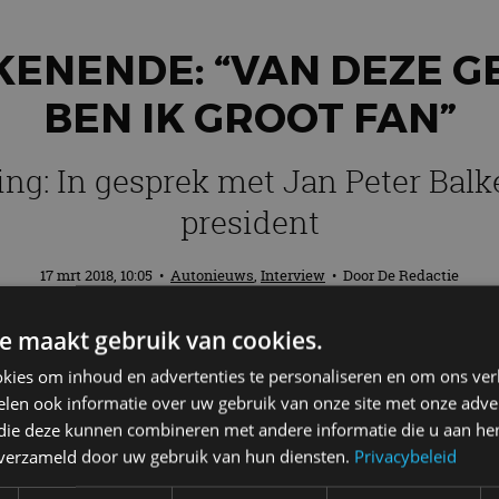
KENENDE: “VAN DEZE 
BEN IK GROOT FAN”
ing: In gesprek met Jan Peter Bal
president
17 mrt 2018, 10:05
•
Autonieuws
,
Interview
• Door
De Redactie
e maakt gebruik van cookies.
leen de oud-minister president van Neder
kies om inhoud en advertenties te personaliseren en om ons ver
ereniging-voorzitter Steven van Eijck wa
len ook informatie over uw gebruik van onze site met onze adver
groot fan. Van Eijck en Balkenende praten 
 die deze kunnen combineren met andere informatie die u aan hen
n verzameld door uw gebruik van hun diensten.
Privacybeleid