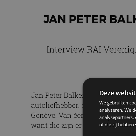
JAN PETER BAL
Interview RAI Verenig
Deze websit
Jan Peter Balkenende is niet al
We gebruiken coo
autoliefhebber. Samen met RAI V
analyseren. We de
Genève. Van één primeur is hij 
analysepartners,
want die zijn er genoeg.
of die zij hebbe