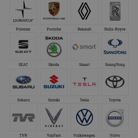
om de sessiestatus
bezocht.
te behouden.
Polestar
Porsche
Renault
Rolls-Royce
SEAT
Skoda
Smart
SsangYong
Subaru
Suzuki
Tesla
Toyota
TVR
VinFast
Volkswagen
Volvo