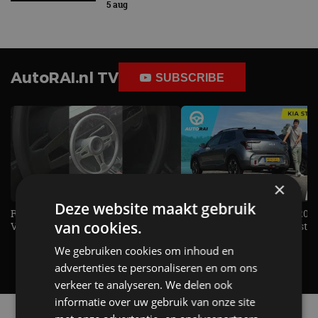
5 aug
AutoRAI.nl TV
SUBSCRIBE
×
Deze website maakt gebruik
Rijden met de allereerste
KIA Stonic Mild-Hybrid (2026
van cookies.
Volkswagen Golf GTI!- AutoRAI TV
benzine, handbak, het bestaat
REVIEW - AutoRAI TV
We gebruiken cookies om inhoud en
advertenties te personaliseren en om ons
verkeer te analyseren. We delen ook
informatie over uw gebruik van onze site
Alle automerken