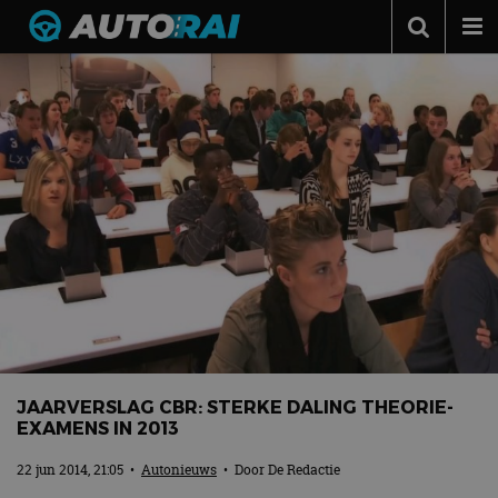
Autonieuws
Podcast
Autotests
Automerken
Adverteren
Contact
MotorRAI.nl
JAARVERSLAG CBR: STERKE DALING THEORIE-
EXAMENS IN 2013
22 jun 2014, 21:05
•
Autonieuws
• Door
De Redactie