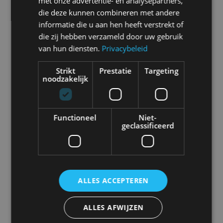
met onze advertentie- en analysepartners,
Selecteer een merk voor meer informatie, modellen
die deze kunnen combineren met andere
en alle nieuwsberichten
informatie die u aan hen heeft verstrekt of
die zij hebben verzameld door uw gebruik
van hun diensten.
Privacybeleid
Strikt
Prestatie
Targeting
noodzakelijk
Abarth
Aiways
Alfa Romeo
Alpine
Functioneel
Niet-
geclassificeerd
Aston Martin
Audi
Bentley
BMW
ALLES ACCEPTEREN
Bugatti
BYD
Cadillac
Caterham
ALLES AFWIJZEN