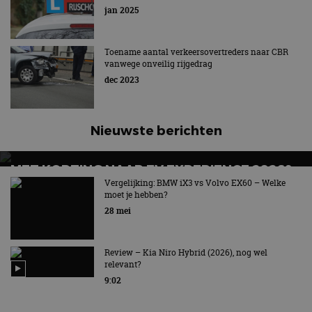
jan 2025
Toename aantal verkeersovertreders naar CBR
vanwege onveilig rijgedrag
dec 2023
Nieuwste berichten
MET KORTING NAAR EV EXPERIENCE 2026?
AUTORAI REGELT HET!
Vergelijking: BMW iX3 vs Volvo EX60 – Welke
moet je hebben?
EV Experience 2026 van 24 tot 26 september
28 mei
Review – Kia Niro Hybrid (2026), nog wel
relevant?
9:02