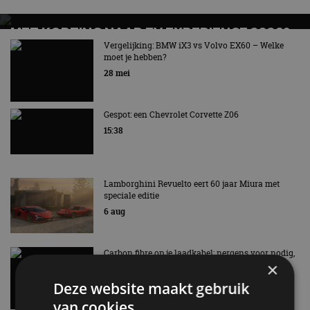
MET KORTING NAAR EV EXPERIENCE 2026?
AUTORAI REGELT HET!
Vergelijking: BMW iX3 vs Volvo EX60 – Welke
moet je hebben?
EV Experience 2026 van 24 tot 26 september
28 mei
Gespot: een Chevrolet Corvette Z06
15:38
Lamborghini Revuelto eert 60 jaar Miura met
speciale editie
6 aug
Carbon fibre op je laadkabel: nergens voor nodig,
×
en precies daarom geweldig
5 aug
Deze website maakt gebruik
van cookies.