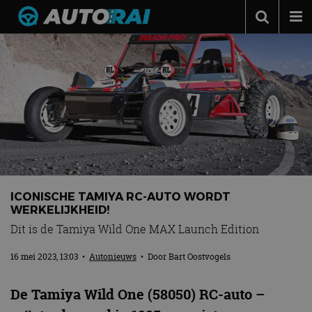
Autonieuws
Podcast
Autotests
Automerken
Adverteren
Contact
ICONISCHE TAMIYA RC-AUTO WORDT
MotorRAI.nl
WERKELIJKHEID!
Dit is de Tamiya Wild One MAX Launch Edition
16 mei 2023, 13:03
•
Autonieuws
• Door
Bart Oostvogels
De Tamiya Wild One (58050) RC-auto –