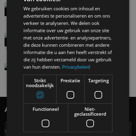
Hennessey Blackbird krijgt atmosferische V8 en
We gebruiken cookies om inhoud en
handbak: soms is eenvoud leuker
advertenties te personaliseren en om ons
5 aug
verkeer te analyseren. We delen ook
informatie over uw gebruik van onze site
Audi A2 e-Tron mikt op verbruik van 12,8 kWh
met onze advertentie- en analysepartners,
per 100 kilometer
die deze kunnen combineren met andere
4 aug
informatie die u aan hen heeft verstrekt of
die zij hebben verzameld door uw gebruik
Elektrische Geely E2 (tijdelijk) net zo goedkoop
van hun diensten.
Privacybeleid
als een Renault Twingo
4 aug
Strikt
Prestatie
Targeting
noodzakelijk
AutoRAI.nl TV
Functioneel
Niet-
SUBSCRIBE
geclassificeerd