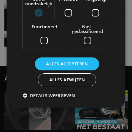
noodzakelijk
Carbon fibre op je laadkabel: nergens voor nodig,
en precies daarom geweldig
5 aug
Functioneel
Niet-
geclassificeerd
Hennessey Blackbird krijgt atmosferische V8 en
handbak: soms is eenvoud leuker
5 aug
ALLES ACCEPTEREN
AutoRAI.nl TV
SUBSCRIBE
ALLES AFWIJZEN
DETAILS WEERGEVEN
Strikt noodzakelijk
Prestatie
Targeting
Functioneel
Niet-geclassificeerd