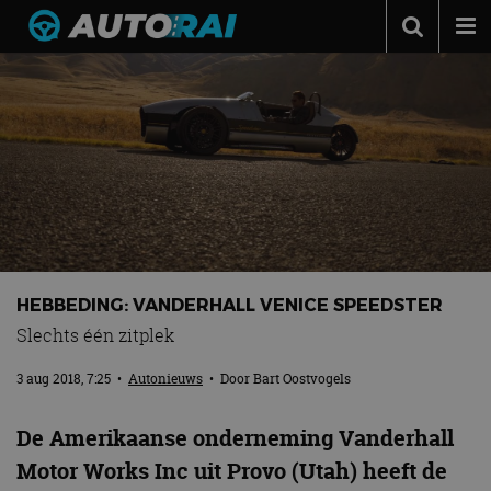
Autonieuws
Podcast
Autotests
Automerken
Adverteren
Contact
HEBBEDING: VANDERHALL VENICE SPEEDSTER
MotorRAI.nl
Slechts één zitplek
3 aug 2018, 7:25
•
Autonieuws
• Door
Bart Oostvogels
De Amerikaanse onderneming Vanderhall
Motor Works Inc uit Provo (Utah) heeft de