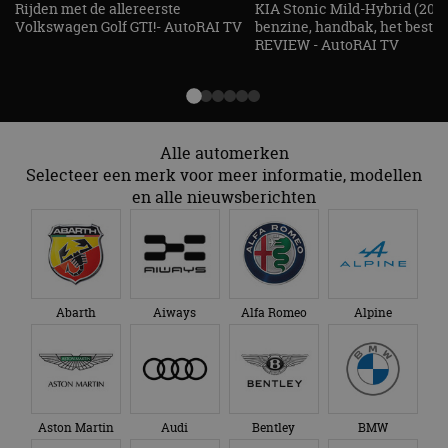
Rijden met de allereerste
KIA Stonic Mild-Hybrid (2026
Strikt noodzakelijke cookies maken de
Volkswagen Golf GTI!- AutoRAI TV
benzine, handbak, het bestaat
kernfunctionaliteiten van de website mogelijk, zoals
REVIEW - AutoRAI TV
gebruikersaanmelding en accountbeheer. De
website kan niet goed worden gebruikt zonder de
strikt noodzakelijke cookies.
Aanbieder
/
Naam
Vervaldatum
Omschrijv
Domein
Alle automerken
cf_clearance
1 jaar
Deze cooki
Cloudflare,
Selecteer een merk voor meer informatie, modellen
gebruikt d
Inc.
CloudFlare
.autorai.nl
en alle nieuwsberichten
vertrouwd
te identific
beveiligin
op basis va
adres van 
te omzeilen
essentieel 
ondersteu
Abarth
Aiways
Alfa Romeo
Alpine
veiligheid 
website fun
het bieden
beschermi
kwaadaard
bezoekers.
CookieScriptConsent
4 weken 2
Deze cooki
CookieScript
Aston Martin
Audi
Bentley
BMW
dagen
gebruikt d
autorai.nl
Google Privacy Policy
Cookie-Scr