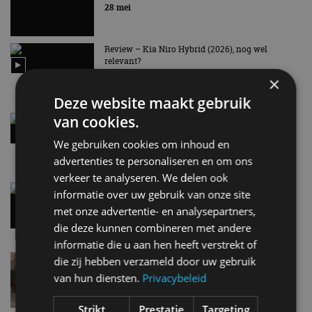
EV Experience 2026 van 24 tot 26 september
28 mei
Review – Kia Niro Hybrid (2026), nog wel
relevant?
9:02
×
Deze website maakt gebruik
van cookies.
Street-art verklapt design nieuwe Smart #2
8:10
We gebruiken cookies om inhoud en
advertenties te personaliseren en om ons
verkeer te analyseren. We delen ook
Gespot: een Chevrolet Corvette Z06
informatie over uw gebruik van onze site
7 aug
met onze advertentie- en analysepartners,
die deze kunnen combineren met andere
informatie die u aan hen heeft verstrekt of
Lamborghini Revuelto eert 60 jaar Miura met
die zij hebben verzameld door uw gebruik
speciale editie
van hun diensten.
Privacybeleid
6 aug
Strikt
Prestatie
Targeting