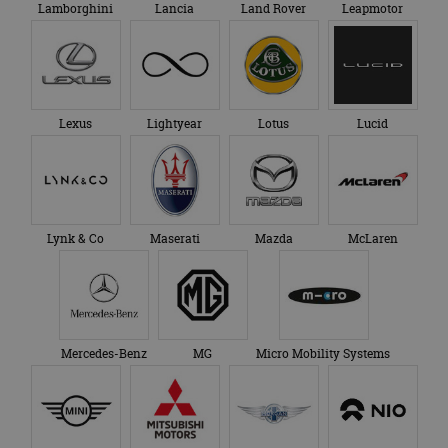
Lamborghini
Lancia
Land Rover
Leapmotor
Lexus
Lightyear
Lotus
Lucid
Lynk & Co
Maserati
Mazda
McLaren
Mercedes-Benz
MG
Micro Mobility Systems