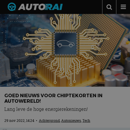
Autonieuws
Podcast
Autotests
Automerken
Adverteren
Contact
MotorRAI.nl
GOED NIEUWS VOOR CHIPTEKORTEN IN
AUTOWERELD!
Lang leve de hoge energierekeningen!
29 nov 2022, 14:24
•
Achtergrond
,
Autonieuws
,
Tech