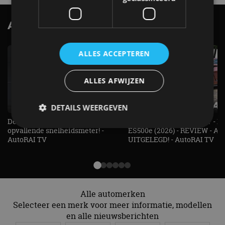
AutoRAI.nl TV
SUBSCRIBE
ALLES ACCEPTEREN
ALLES AFWIJZEN
DETAILS WEERGEVEN
De Renault Twingo heeft een
De perfecte (gezins)taxi? - 
opvallende snelheidsmeter! -
ES500e (2026) - REVIEW - AL
AutoRAI TV
UITGELEGD! - AutoRAI TV
Strikt noodzakelijk
Prestatie
Targeting
Functioneel
Niet-geclassificeerd
Strikt noodzakelijke cookies maken de
kernfunctionaliteiten van de website mogelijk, zoals
Alle automerken
gebruikersaanmelding en accountbeheer. De
Selecteer een merk voor meer informatie, modellen
website kan niet goed worden gebruikt zonder de
strikt noodzakelijke cookies.
en alle nieuwsberichten