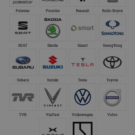
Polestar
Porsche
Renault
Rolls-Royce
SEAT
Skoda
Smart
SsangYong
Subaru
Suzuki
Tesla
Toyota
TVR
VinFast
Volkswagen
Volvo