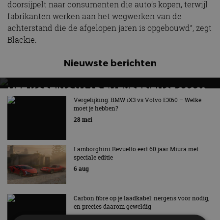
doorsijpelt naar consumenten die auto’s kopen, terwijl
fabrikanten werken aan het wegwerken van de
achterstand die de afgelopen jaren is opgebouwd”, zegt
Blackie.
Nieuwste berichten
MET KORTING NAAR EV EXPERIENCE 2026?
AUTORAI REGELT HET!
Vergelijking: BMW iX3 vs Volvo EX60 – Welke
moet je hebben?
EV Experience 2026 van 24 tot 26 september
28 mei
Lamborghini Revuelto eert 60 jaar Miura met
speciale editie
6 aug
Carbon fibre op je laadkabel: nergens voor nodig,
en precies daarom geweldig
5 aug