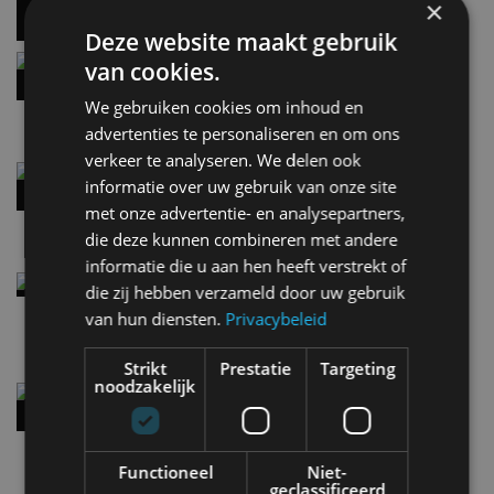
×
Deze website maakt gebruik
Hennessey Blackbird krijgt atmosferische V8 en
van cookies.
handbak: soms is eenvoud leuker
We gebruiken cookies om inhoud en
5 aug
advertenties te personaliseren en om ons
verkeer te analyseren. We delen ook
Audi A2 e-Tron mikt op verbruik van 12,8 kWh
informatie over uw gebruik van onze site
per 100 kilometer
met onze advertentie- en analysepartners,
4 aug
die deze kunnen combineren met andere
informatie die u aan hen heeft verstrekt of
Elektrische Geely E2 (tijdelijk) net zo goedkoop
die zij hebben verzameld door uw gebruik
als een Renault Twingo
van hun diensten.
Privacybeleid
4 aug
Strikt
Prestatie
Targeting
noodzakelijk
Vernieuwde Hyundai Ioniq 6 rijdt tot 680
kilometer en wordt goedkoper
4 aug
Functioneel
Niet-
geclassificeerd