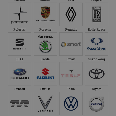
Polestar
Porsche
Renault
Rolls-Royce
SEAT
Skoda
Smart
SsangYong
Subaru
Suzuki
Tesla
Toyota