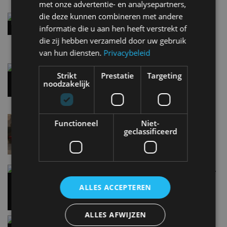
met onze advertentie- en analysepartners,
die deze kunnen combineren met andere
Street-art verklapt design nieuwe Smart #2
informatie die u aan hen heeft verstrekt of
8:10
die zij hebben verzameld door uw gebruik
van hun diensten.
Privacybeleid
Gespot: een Chevrolet Corvette Z06
Strikt
Prestatie
Targeting
7 aug
noodzakelijk
Lamborghini Revuelto eert 60 jaar Miura met
Functioneel
Niet-
speciale editie
geclassificeerd
6 aug
Carbon fibre op je laadkabel: nergens voor nodig,
en precies daarom geweldig
ALLES ACCEPTEREN
5 aug
ALLES AFWIJZEN
Hennessey Blackbird krijgt atmosferische V8 en