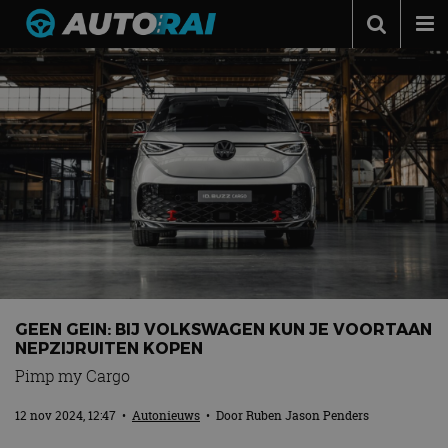
Autonieuws
Podcast
Autotests
Automerken
Adverteren
Contact
MotorRAI.nl
GEEN GEIN: BIJ VOLKSWAGEN KUN JE VOORTAAN
NEPZIJRUITEN KOPEN
Pimp my Cargo
12 nov 2024, 12:47
•
Autonieuws
• Door
Ruben Jason Penders