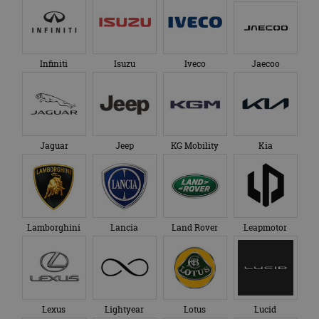
genoemde website
om de sessiestatus
bezocht.
te behouden.
Infiniti
Isuzu
Iveco
Jaecoo
Jaguar
Jeep
KG Mobility
Kia
Lamborghini
Lancia
Land Rover
Leapmotor
Lexus
Lightyear
Lotus
Lucid