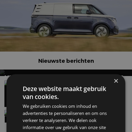
Nieuwste berichten
MET KORTING NAAR EV EXPERIENCE 2026?
×
AUTORAI REGELT HET!
Vergelijking: BMW iX3 vs Volvo EX60 – Welke
Deze website maakt gebruik
moet je hebben?
EV Experience 2026 van 24 tot 26 september
28 mei
van cookies.
We gebruiken cookies om inhoud en
Review – Kia Niro Hybrid (2026), nog wel
advertenties te personaliseren en om ons
relevant?
verkeer te analyseren. We delen ook
9:02
informatie over uw gebruik van onze site