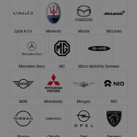
Lynk & Co
Maserati
Mazda
McLaren
Mercedes-Benz
MG
Micro Mobility Systems
MINI
Mitsubishi
Morgan
NIO
Nissan
Omoda
Opel
Peugeot