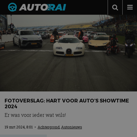
Autonieuws
Podcast
Autotests
Automerken
Adverteren
Contact
MotorRAI.nl
FOTOVERSLAG: HART VOOR AUTO’S SHOWTIME
2024
Er was voor ieder wat wils!
19 mrt 2024, 8:01
•
Achtergrond
,
Autonieuws