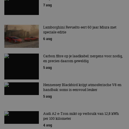
7 aug
Lamborghini Revuelto eert 60 jaar Miura met
speciale editie
6 aug
Carbon fibre op je laadkabel: nergens voor nodig,
en precies daarom geweldig
5 aug
Hennessey Blackbird krijgt atmosferische V8 en
handbak: soms is eenvoud leuker
5 aug
Audi A2 e-Tron mikt op verbruik van 12,8 kWh
per 100 kilometer
4 aug