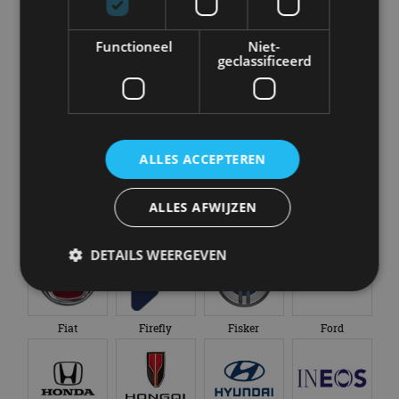
Bugatti
BYD
Cadillac
Caterham
Functioneel
Niet-
geclassificeerd
Chevrolet
Citroën
Cupra
Dacia
ALLES ACCEPTEREN
ALLES AFWIJZEN
Dongfeng
Donkervoort
DS
Ferrari
DETAILS WEERGEVEN
Strikt noodzakelijk
Prestatie
Targeting
Fiat
Firefly
Fisker
Ford
Functioneel
Niet-geclassificeerd
Strikt noodzakelijke cookies maken de