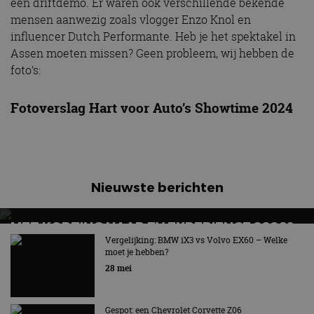
een driftdemo. Er waren ook verschillende bekende
mensen aanwezig zoals vlogger Enzo Knol en
influencer Dutch Performante. Heb je het spektakel in
Assen moeten missen? Geen probleem, wij hebben de
foto’s:
Fotoverslag Hart voor Auto’s Showtime 2024
Nieuwste berichten
MET KORTING NAAR EV EXPERIENCE 2026?
AUTORAI REGELT HET!
Vergelijking: BMW iX3 vs Volvo EX60 – Welke
moet je hebben?
EV Experience 2026 van 24 tot 26 september
28 mei
Gespot: een Chevrolet Corvette Z06