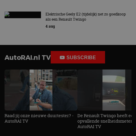
Elektrische Geely E2 (tijdelijk) net zo goedkoop
als een Renault Twingo
4 aug
AutoRAI.nl TV
SUBSCRIBE
Raad jij onze nieuwe duurtester? -
De Renault Twingo heeft een
AutoRAI TV
opvallende snelheidsmeter! -
AutoRAI TV