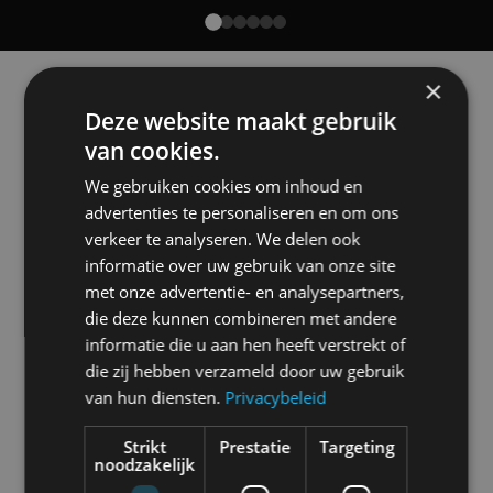
Alle automerken
×
Selecteer een merk voor meer informatie, modellen
Deze website maakt gebruik
en alle nieuwsberichten
van cookies.
We gebruiken cookies om inhoud en
advertenties te personaliseren en om ons
verkeer te analyseren. We delen ook
Abarth
Aiways
Alfa Romeo
Alpine
informatie over uw gebruik van onze site
met onze advertentie- en analysepartners,
die deze kunnen combineren met andere
informatie die u aan hen heeft verstrekt of
die zij hebben verzameld door uw gebruik
Aston Martin
Audi
Bentley
BMW
van hun diensten.
Privacybeleid
Strikt
Prestatie
Targeting
noodzakelijk