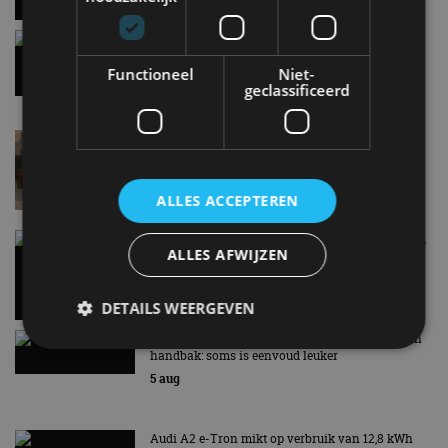
Gespot: een Chevrolet Corvette Z06
7 aug
Functioneel
Niet-
geclassificeerd
Lamborghini Revuelto eert 60 jaar Miura met
speciale editie
6 aug
ALLES ACCEPTEREN
Carbon fibre op je laadkabel: nergens voor nodig,
ALLES AFWIJZEN
en precies daarom geweldig
5 aug
DETAILS WEERGEVEN
Hennessey Blackbird krijgt atmosferische V8 en
handbak: soms is eenvoud leuker
5 aug
Strikt noodzakelijk
Prestatie
Targeting
Functioneel
Niet-geclassificeerd
Audi A2 e-Tron mikt op verbruik van 12,8 kWh