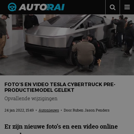
Autonieuws
Podcast
Autotests
Automerken
Adverteren
Contact
FOTO’S EN VIDEO TESLA CYBERTRUCK PRE-
MotorRAI.nl
PRODUCTIEMODEL GELEKT
Opvallende wijzigingen
24 jan 2022, 15:49
•
Autonieuws
• Door
Ruben Jason Penders
Er zijn nieuwe foto’s en een video online