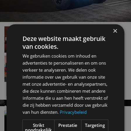
×
Tesla Cybertruck komt in drie smaken: alle
details!
Deze website maakt gebruik
dec 2023
van cookies.
We gebruiken cookies om inhoud en
GAAF! Deze Tesla Cybertruck wil je hebben
advertenties te personaliseren en om ons
feb 2020
verkeer te analyseren. We delen ook
informatie over uw gebruik van onze site
met onze advertentie- en analysepartners,
Nieuwste berichten
die deze kunnen combineren met andere
informatie die u aan hen heeft verstrekt of
die zij hebben verzameld door uw gebruik
MET KORTING NAAR EV EXPERIENCE 2026?
van hun diensten.
Privacybeleid
AUTORAI REGELT HET!
Vergelijking: BMW iX3 vs Volvo EX60 – Welke
moet je hebben?
EV Experience 2026 van 24 tot 26 september
Strikt
Prestatie
Targeting
28 mei
noodzakelijk