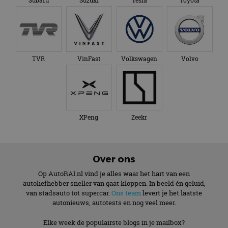
Subaru
Suzuki
Tesla
Toyota
TVR
VinFast
Volkswagen
Volvo
XPeng
Zeekr
Over ons
Op AutoRAI.nl vind je alles waar het hart van een
autoliefhebber sneller van gaat kloppen. In beeld én geluid,
van stadsauto tot supercar.
Ons team
levert je het laatste
autonieuws, autotests en nog veel meer.
Elke week de populairste blogs in je mailbox?