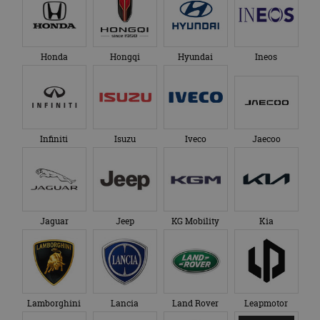
Honda
Hongqi
Hyundai
Ineos
Infiniti
Isuzu
Iveco
Jaecoo
Jaguar
Jeep
KG Mobility
Kia
Lamborghini
Lancia
Land Rover
Leapmotor