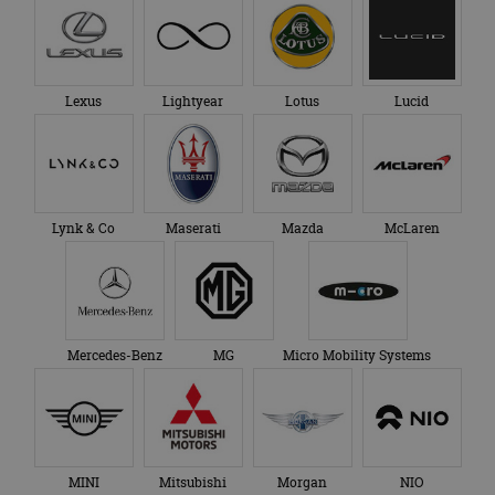
Lexus
Lightyear
Lotus
Lucid
Lynk & Co
Maserati
Mazda
McLaren
Mercedes-Benz
MG
Micro Mobility Systems
MINI
Mitsubishi
Morgan
NIO