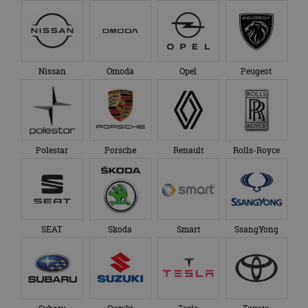
Nissan
Omoda
Opel
Peugeot
Polestar
Porsche
Renault
Rolls-Royce
SEAT
Skoda
Smart
SsangYong