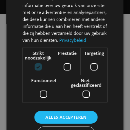
informatie over uw gebruik van onze site
met onze advertentie- en analysepartners,
die deze kunnen combineren met andere
Alle automerken
informatie die u aan hen heeft verstrekt of
Selecteer een merk voor meer informatie, modellen
die zij hebben verzameld door uw gebruik
en alle nieuwsberichten
van hun diensten.
Privacybeleid
Strikt
Prestatie
Targeting
noodzakelijk
Abarth
Aiways
Alfa Romeo
Alpine
Functioneel
Niet-
geclassificeerd
Aston Martin
Audi
Bentley
BMW
ALLES ACCEPTEREN