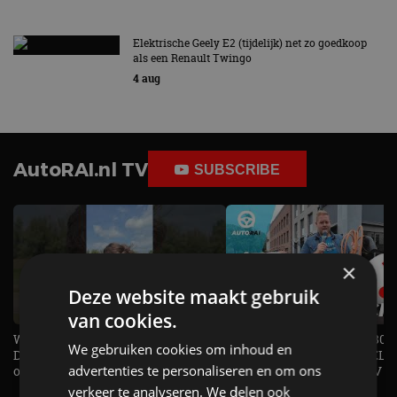
Elektrische Geely E2 (tijdelijk) net zo goedkoop
als een Renault Twingo
4 aug
AutoRAI.nl TV
SUBSCRIBE
×
Deze website maakt gebruik
van cookies.
Welke elektrische auto past bij jou?
1.500 KG Trekgewicht & 380
We gebruiken cookies om inhoud en
De EV Experience geeft antwoord
elektrische pk's, maar WELK
advertenties te personaliseren en om ons
op je vraag! - AutoRAI TV
AUTO is het? - AutoRAI TV
verkeer te analyseren. We delen ook