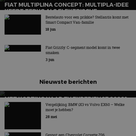
FIAT MULTIPLINA CONCEPT: MULTIPLA-IDEE
KEERT TERUG ALS ELEKTRISCHE
VIERZITTER
Bestelauto voor een prikkie? Stellantis komt met
Smart Compact Van-familie
Een geinig karretje
18 jun
Fiat Grizzly: C-segment model komt in twee
smaken
3 jun
Nieuwste berichten
MET KORTING NAAR EV EXPERIENCE 2026?
AUTORAI REGELT HET!
Vergelijking: BMW iX3 vs Volvo EX60 – Welke
moet je hebben?
EV Experience 2026 van 24 tot 26 september
28 mei
Gespot: een Chevrolet Corvette Z06