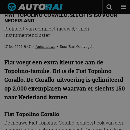
FIAT TOPOLINO CORALLO: SLECHTS 150 VOOR
Autonieuws
NEDERLAND
Profiteert van compleet nieuw 5,7-inch
Podcast
instrumentencluster
Autotests
17 feb 2026, 9:47
•
Autonieuws
• Door
Bart Oostvogels
Automerken
Fiat voegt een extra kleur toe aan de
Adverteren
Topolino-familie. Dit is de Fiat Topolino
Contact
Corallo. De Corallo-uitvoering is gelimiteerd
MotorRAI.nl
op 2.000 exemplaren waarvan er slechts 150
naar Nederland komen.
Fiat Topolino Corallo
De nieuwe Fiat Topolino Corallo profiteert ook van een
nieuw digitaal instrumentenpaneel. Die groeit in deze