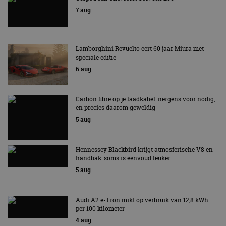
7 aug
Lamborghini Revuelto eert 60 jaar Miura met
speciale editie
6 aug
Carbon fibre op je laadkabel: nergens voor nodig,
en precies daarom geweldig
5 aug
Hennessey Blackbird krijgt atmosferische V8 en
handbak: soms is eenvoud leuker
5 aug
Audi A2 e-Tron mikt op verbruik van 12,8 kWh
per 100 kilometer
4 aug