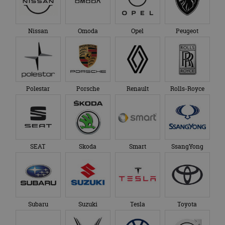
eindgebruiker heeft
maand
gebruikt door
gezien voordat hij de
Google Analytics
genoemde website
om de sessiestatus
bezocht.
te behouden.
Nissan
Omoda
Opel
Peugeot
Polestar
Porsche
Renault
Rolls-Royce
SEAT
Skoda
Smart
SsangYong
Subaru
Suzuki
Tesla
Toyota