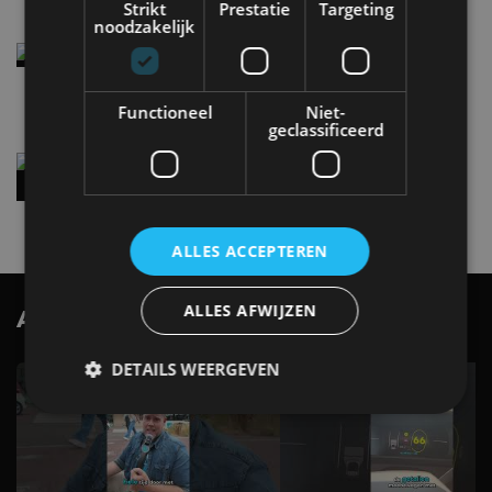
Strikt
Prestatie
Targeting
noodzakelijk
Elektrische Geely E2 (tijdelijk) net zo goedkoop
als een Renault Twingo
4 aug
Functioneel
Niet-
geclassificeerd
Vernieuwde Hyundai Ioniq 6 rijdt tot 680
kilometer en wordt goedkoper
4 aug
ALLES ACCEPTEREN
ALLES AFWIJZEN
AutoRAI.nl TV
SUBSCRIBE
DETAILS WEERGEVEN
Strikt noodzakelijk
Prestatie
Targeting
Functioneel
Niet-geclassificeerd