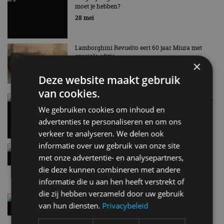
moet je hebben?
EV Experience 2026 van 24 tot 26 september
28 mei
Lamborghini Revuelto eert 60 jaar Miura met
speciale editie
×
6 aug
Deze website maakt gebruik
van cookies.
Carbon fibre op je laadkabel: nergens voor nodig,
en precies daarom geweldig
We gebruiken cookies om inhoud en
5 aug
advertenties te personaliseren en om ons
verkeer te analyseren. We delen ook
informatie over uw gebruik van onze site
Hennessey Blackbird krijgt atmosferische V8 en
handbak: soms is eenvoud leuker
met onze advertentie- en analysepartners,
5 aug
die deze kunnen combineren met andere
informatie die u aan hen heeft verstrekt of
die zij hebben verzameld door uw gebruik
Audi A2 e-Tron mikt op verbruik van 12,8 kWh
van hun diensten.
Privacybeleid
per 100 kilometer
4 aug