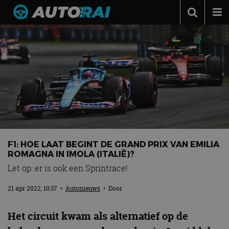
Autonieuws
Podcast
Autotests
Automerken
Adverteren
Contact
F1: HOE LAAT BEGINT DE GRAND PRIX VAN EMILIA
MotorRAI.nl
ROMAGNA IN IMOLA (ITALIË)?
Let op: er is ook een Sprintrace!
21 apr 2022, 10:37
•
Autonieuws
• Door
Het circuit kwam als alternatief op de