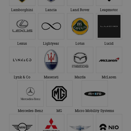
Lamborghini
Lancia
Land Rover
Leapmotor
Lexus
Lightyear
Lotus
Lucid
Lynk & Co
Maserati
Mazda
McLaren
Mercedes-Benz
MG
Micro Mobility Systems