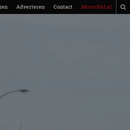
ken
Adverteren
Contact
MotorRAI.nl