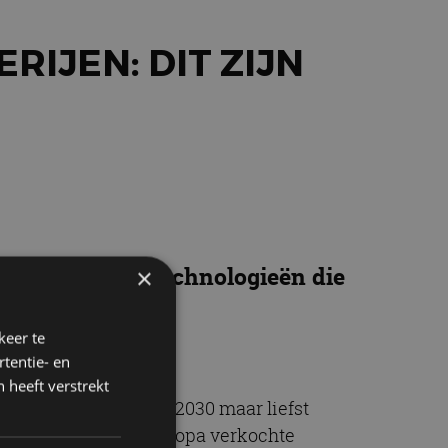
RIJEN: DIT ZIJN
isie op nieuwe technologieën die
×
len we hier.
keer te
tentie- en
 heeft verstrekt
introduceert het vóór 2030 maar liefst
 zijn alle in West-Europa verkochte