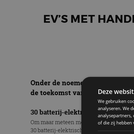
EV’S MET HANDB
Onder de noemer ‘Let’s Change t
Deze websit
de toekomst van auto’s zullen v
We gebruiken coo
analyseren. We de
30 batterij-elektrische modellen
analysepartners,
Om maar meteen met de deur in huis te vall
of die zij hebbe
30 batterij-elektrische modellen, waaron