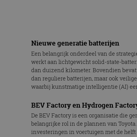
CookieScriptConse
Naam
Naam
omx_consent
Aanbiede
Nieuwe generatie batterijen
Naam
Domein
g_id_202604151153
_ga
Een belangrijk onderdeel van de strategi
_fbp
Meta Pla
Inc.
werkt aan lichtgewicht solid-state-batte
.autorai.n
dan duizend kilometer. Bovendien bevatte
_gcl_au
Google L
.autorai.n
dan reguliere batterijen, maar ook veilig
_ga_SC6JKZPPKY
waarbij kunstmatige intelligentie (AI) ee
IDE
Google L
.doublecl
BEV Factory en Hydrogen Factor
De BEV Factory is een organisatie die ger
belangrijke rol in de plannen van Toyot
investeringen in voertuigen met de helf