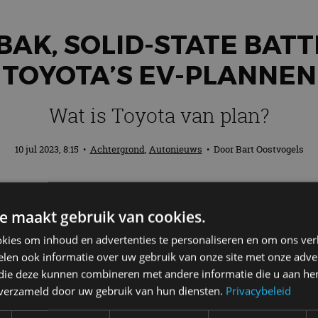
AK, SOLID-STATE BATTE
TOYOTA’S EV-PLANNEN
Wat is Toyota van plan?
10 jul 2023, 8:15
•
Achtergrond
,
Autonieuws
• Door
Bart Oostvogels
he Future of Cars’ onthult Toyota zijn v
e maakt gebruik van cookies.
eranderen. Wat Toyota van plan is, vertel
kies om inhoud en advertenties te personaliseren en om ons ver
len ook informatie over uw gebruik van onze site met onze adver
 die deze kunnen combineren met andere informatie die u aan hen
en: Toyota gelooft niet in ‘one size fits all’. Daarom 
n verzameld door uw gebruik van hun diensten.
Privacybeleid
der ook een uitbreiding van de bZ-familie. Vanaf 2035