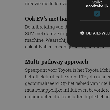
Strikt
nieuwe modellen volledig elektrisch, mit
noodzakelijk
Ook EV’s met handbak
De uitbreiding van de bZ line-up bestaat
SUV met derde zitrij en nog veel meer.
DETAILS WE
machine. Waarschijnlijk profiteert Lexus 
ook stilvallen, mocht je de koppeling te 
S
Multi-pathway approach
Strikt noodzakelijke
Speerpunt voor Toyota is het Toyota Mobil
accountbeheer. De we
betreft elektrificatie streeft Toyota naa
Naam
geoptimaliseerd. Op het gebied van intel
cf_clearance
maatschappelijke initiatieven bevordere
op producten die aansluiten bij de behoe