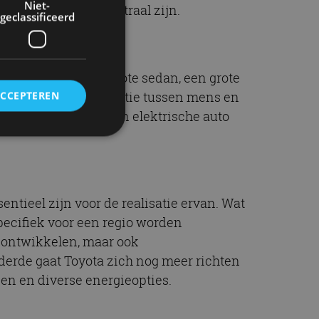
Niet-
 moeten dan CO2-neutraal zijn.
geclassificeerd
omt ook een middelgrote sedan, een grote
en spannende interactie tussen mens en
ACCEPTEREN
 deze techniek kan een elektrische auto
rd
elding en
entieel zijn voor de realisatie ervan. Wat
specifiek voor een regio worden
n ontwikkelen, maar ook
ervice om
derde gaat Toyota zich nog meer richten
es van de bezoeker
een en diverse energieopties.
unen van de
den van