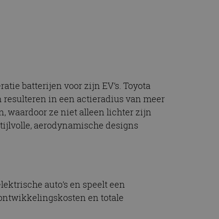
t.com-service om de
De cookie-banner
 te werken.
chrijving
ytics - wat een
tie batterijen voor zijn EV’s. Toyota
alyseservice van
e leveren, zoals
s te onderscheiden
n resulteren in een actieradius van meer
s klant-ID. Het is
ebruikt om
 waardoor ze niet alleen lichter zijn
voor de
matie uit over hoe
rtenties die de
stijlvolle, aerodynamische designs
 bezocht.
sessiestatus te
matie uit over hoe
rtenties die de
 bezocht.
lektrische auto’s en speelt een
ontwikkelingskosten en totale