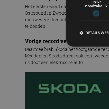
Strikt
noodzakelijk
Het eerste record dat Škoda brak, was dat
Östersund in Zweden, reed rijder Richar
nieuw wereldrecord door de auto geduren
te houden.
DETAILS WE
Vorige record verbroken
Daarmee brak Skoda het voorgaande record
Meaden en Skoda direct ook een tweede 
S
ijs door een elektrische auto’.
Strikt noodzakelijke
accountbeheer. De we
Naam
cf_clearance