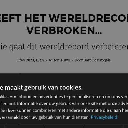
EEFT HET WERELDRECOR
VERBROKEN…
ie gaat dit wereldrecord verbetere
1 feb 2023, 11:44
•
Autonieuws
• Door
Bart Oostvogels
genlijk BMW, Porsche of Audi had moeten
e maakt gebruik van cookies.
dere kant: wel leuk voor Skoda. De recor
esloten drift op ijs door een elektrische 
kies om inhoud en advertenties te personaliseren en om ons ver
len ook informatie over uw gebruik van onze site met onze adver
uinness World Records.
 die deze kunnen combineren met andere informatie die u aan hen
n verzameld door uw gebruik van hun diensten.
Privacybeleid