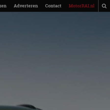
ken
Adverteren
Contact
MotorRAI.nl