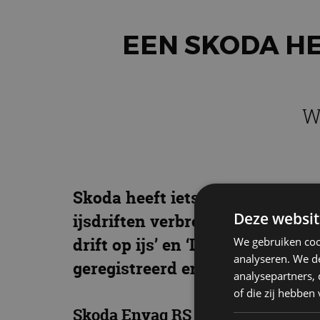
EEN SKODA H
W
Skoda heeft iets gedaan wat ei
Deze websit
ijsdriften verbreken. Aan de an
drift op ijs’ en ‘Langste aaneeng
We gebruiken coo
analyseren. We de
geregistreerd en erkend door G
analysepartners,
of die zij hebbe
Skoda Enyaq RS iV