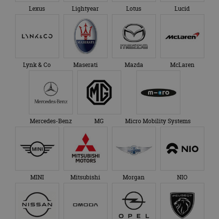
gezien voordat hij de
Google Analytics
Lexus
Lightyear
Lotus
Lucid
genoemde website
om de sessiestatus
bezocht.
te behouden.
Lynk & Co
Maserati
Mazda
McLaren
Mercedes-Benz
MG
Micro Mobility Systems
MINI
Mitsubishi
Morgan
NIO