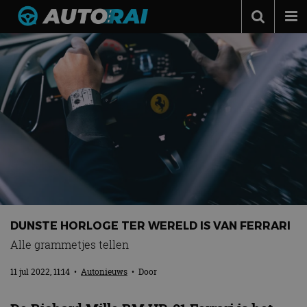
Autonieuws
Podcast
Autotests
Automerken
Adverteren
Contact
MotorRAI.nl
DUNSTE HORLOGE TER WERELD IS VAN FERRARI
Alle grammetjes tellen
11 jul 2022, 11:14
•
Autonieuws
• Door