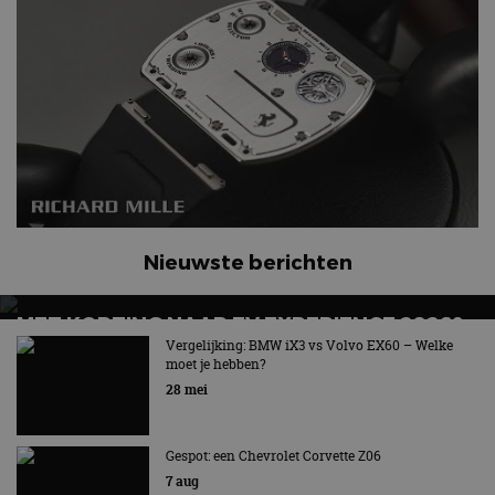
Nieuwste berichten
MET KORTING NAAR EV EXPERIENCE 2026?
AUTORAI REGELT HET!
Vergelijking: BMW iX3 vs Volvo EX60 – Welke
moet je hebben?
EV Experience 2026 van 24 tot 26 september
28 mei
Gespot: een Chevrolet Corvette Z06
7 aug