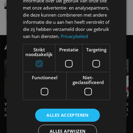
informatie over uw gebruik van onze site
Elektrische Geely E2 (tijdelijk) net zo goedkoop
met onze advertentie- en analysepartners,
als een Renault Twingo
die deze kunnen combineren met andere
4 aug
informatie die u aan hen heeft verstrekt of
die zij hebben verzameld door uw gebruik
van hun diensten.
Privacybeleid
AutoRAI.nl TV
SUBSCRIBE
Strikt
Prestatie
Targeting
noodzakelijk
Functioneel
Niet-
geclassificeerd
Welke elektrische auto past bij jou?
1.500 KG Trekgewicht & 380
De EV Experience geeft antwoord
elektrische pk's, maar WELK
op je vraag! - AutoRAI TV
AUTO is het? - AutoRAI TV
ALLES ACCEPTEREN
ALLES AFWIJZEN