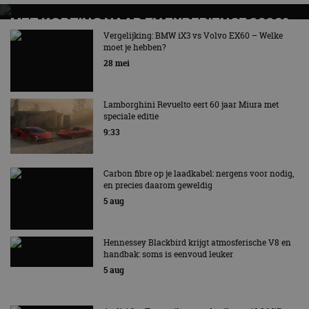
MET KORTING NAAR EV EXPERIENCE 2026?
AUTORAI REGELT HET!
Vergelijking: BMW iX3 vs Volvo EX60 – Welke
moet je hebben?
EV Experience 2026 van 24 tot 26 september
28 mei
Lamborghini Revuelto eert 60 jaar Miura met
speciale editie
9:33
Carbon fibre op je laadkabel: nergens voor nodig,
en precies daarom geweldig
5 aug
Hennessey Blackbird krijgt atmosferische V8 en
handbak: soms is eenvoud leuker
5 aug