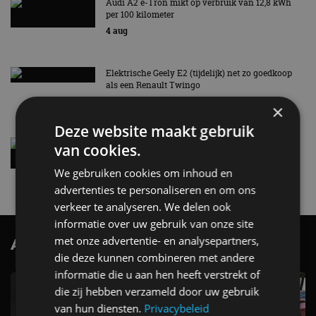
Audi A2 e-Tron mikt op verbruik van 12,8 kWh
per 100 kilometer
4 aug
Elektrische Geely E2 (tijdelijk) net zo goedkoop
als een Renault Twingo
4 aug
×
Deze website maakt gebruik
Vernieuwde Hyundai Ioniq 6 rijdt tot 680
van cookies.
kilometer en wordt goedkoper
We gebruiken cookies om inhoud en
4 aug
advertenties te personaliseren en om ons
verkeer te analyseren. We delen ook
informatie over uw gebruik van onze site
met onze advertentie- en analysepartners,
AutoRAI.nl TV
SUBSCRIBE
die deze kunnen combineren met andere
informatie die u aan hen heeft verstrekt of
die zij hebben verzameld door uw gebruik
van hun diensten.
Privacybeleid