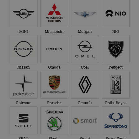
MINI
Mitsubishi
Morgan
NIO
Nissan
Omoda
Opel
Peugeot
Polestar
Porsche
Renault
Rolls-Royce
SEAT
Skoda
Smart
SsangYong