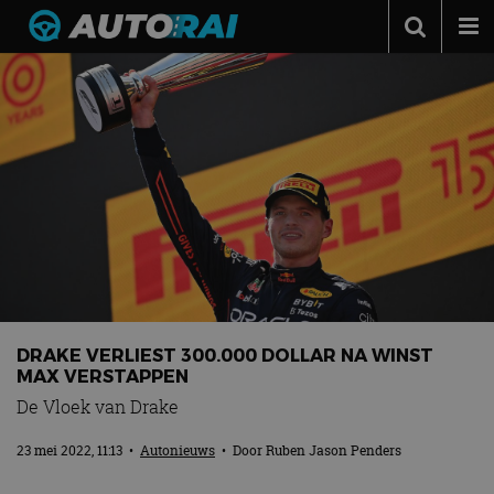
Autonieuws
Podcast
Autotests
Automerken
Adverteren
Contact
MotorRAI.nl
DRAKE VERLIEST 300.000 DOLLAR NA WINST
MAX VERSTAPPEN
De Vloek van Drake
23 mei 2022, 11:13
•
Autonieuws
• Door
Ruben Jason Penders