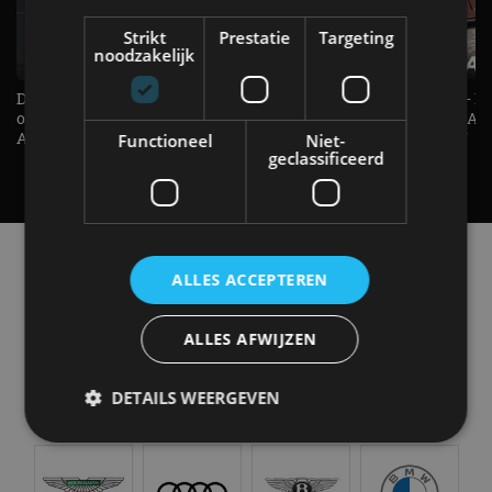
Strikt
Prestatie
Targeting
noodzakelijk
De Renault Twingo heeft een
De perfecte (gezins)taxi? - 
opvallende snelheidsmeter! -
ES500e (2026) - REVIEW - AL
AutoRAI TV
UITGELEGD! - AutoRAI TV
Functioneel
Niet-
geclassificeerd
Alle automerken
ALLES ACCEPTEREN
Selecteer een merk voor meer informatie, modellen
en alle nieuwsberichten
ALLES AFWIJZEN
DETAILS WEERGEVEN
Abarth
Aiways
Alfa Romeo
Alpine
Strikt noodzakelijk
Prestatie
Targeting