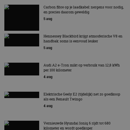
Carbon fibre op je laadkabel: nergens voor nodig,
en precies daarom geweldig
5 aug
Hennessey Blackbird krijgt atmosferische V8 en
handbak: soms is eenvoud leuker
5 aug
Audi A2 e-Tron mikt op verbruik van 12,8 kWh
per 100 kilometer
4 aug
Elektrische Geely E2 (tijdelijk) net zo goedkoop
als een Renault Twingo
4 aug
Vernieuwde Hyundai Ioniq 6 rijdt tot 680
kilometer en wordt goedkoper