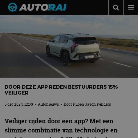
Autonieuws
Podcast
Autotests
Automerken
Adverteren
Contact
DOOR DEZE APP REDEN BESTUURDERS 15%
MotorRAI.nl
VEILIGER
5 dec 2024, 12:00
•
Autonieuws
• Door
Ruben Jason Penders
Veiliger rijden door een app? Met een
slimme combinatie van technologie en