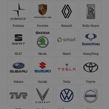
Polestar
Porsche
Renault
Rolls-Royce
SEAT
Skoda
Smart
SsangYong
Subaru
Suzuki
Tesla
Toyota