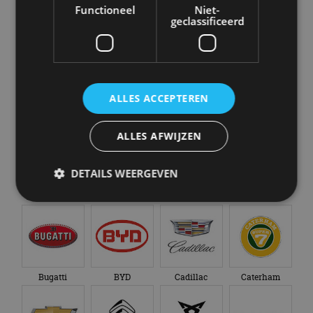
Alle automerken
Functioneel
Niet-
Selecteer een merk voor meer informatie, modellen
geclassificeerd
en alle nieuwsberichten
ALLES ACCEPTEREN
Abarth
Aiways
Alfa Romeo
Alpine
ALLES AFWIJZEN
DETAILS WEERGEVEN
Aston Martin
Audi
Bentley
BMW
Strikt noodzakelijk
Prestatie
Targeting
Functioneel
Niet-geclassificeerd
Strikt noodzakelijke cookies maken de
Bugatti
BYD
Cadillac
Caterham
kernfunctionaliteiten van de website mogelijk, zoals
gebruikersaanmelding en accountbeheer. De
website kan niet goed worden gebruikt zonder de