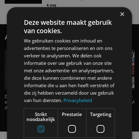
4 aug
×
Deze website maakt gebruik
van cookies.
AutoRAI.nl TV
SUBSCRIBE
We gebruiken cookies om inhoud en
advertenties te personaliseren en om ons
verkeer te analyseren. We delen ook
informatie over uw gebruik van onze site
met onze advertentie- en analysepartners,
die deze kunnen combineren met andere
informatie die u aan hen heeft verstrekt of
die zij hebben verzameld door uw gebruik
De Renault Twingo heeft een
De perfecte (gezins)taxi? - 
van hun diensten.
Privacybeleid
opvallende snelheidsmeter! -
ES500e (2026) - REVIEW - AL
AutoRAI TV
UITGELEGD! - AutoRAI TV
Strikt
Prestatie
Targeting
noodzakelijk