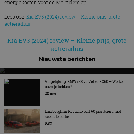
energiekosten voor de Kia-rijders op.
Lees ook:
Kia EV3 (2024) review – Kleine prijs, grote
actieradius
Kia EV3 (2024) review – Kleine prijs, grote
actieradius
Nieuwste berichten
MET KORTING NAAR EV EXPERIENCE 2026?
AUTORAI REGELT HET!
Vergelijking: BMW iX3 vs Volvo EX60 – Welke
moet je hebben?
EV Experience 2026 van 24 tot 26 september
28 mei
Lamborghini Revuelto eert 60 jaar Miura met
speciale editie
9:33