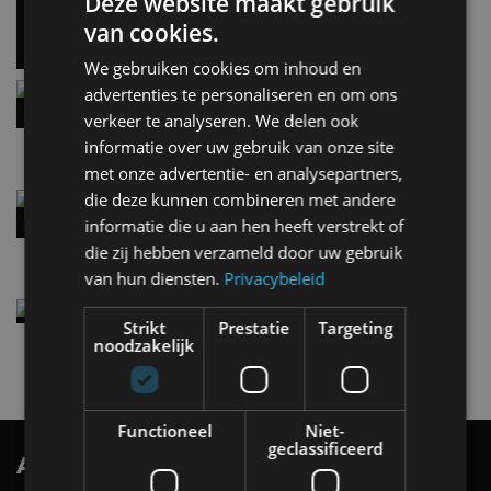
Deze website maakt gebruik
5 aug
van cookies.
We gebruiken cookies om inhoud en
Hennessey Blackbird krijgt atmosferische V8 en
advertenties te personaliseren en om ons
handbak: soms is eenvoud leuker
verkeer te analyseren. We delen ook
5 aug
informatie over uw gebruik van onze site
met onze advertentie- en analysepartners,
die deze kunnen combineren met andere
Audi A2 e-Tron mikt op verbruik van 12,8 kWh
per 100 kilometer
informatie die u aan hen heeft verstrekt of
4 aug
die zij hebben verzameld door uw gebruik
van hun diensten.
Privacybeleid
Elektrische Geely E2 (tijdelijk) net zo goedkoop
Strikt
Prestatie
Targeting
als een Renault Twingo
noodzakelijk
4 aug
Functioneel
Niet-
geclassificeerd
AutoRAI.nl TV
SUBSCRIBE