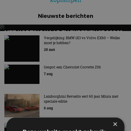
Nieuwste berichten
MET KORTING NAAR EV EXPERIENCE 2026?
AUTORAI REGELT HET!
Vergelijking: BMW iX3 vs Volvo EX60 – Welke
moet je hebben?
EV Experience 2026 van 24 tot 26 september
28 mei
Gespot: een Chevrolet Corvette Z06
7 aug
Lamborghini Revuelto eert 60 jaar Miura met
speciale editie
6 aug
×
Carbon fibre op je laadkabel: nergens voor nodig,
en precies daarom geweldig