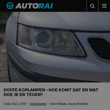
Autonieuws
Podcast
Autotests
Automerken
Adverteren
Contact
MotorRAI.nl
DOFFE KOPLAMPEN – HOE KOMT DAT EN WAT
DOE JE ER TEGEN?
5 sep 2022, 13:30
•
Autonieuws
• Door
Ruben Jason Penders