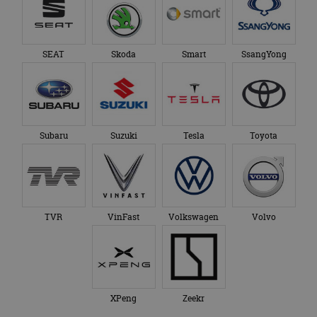
SEAT
Skoda
Smart
SsangYong
Subaru
Suzuki
Tesla
Toyota
TVR
VinFast
Volkswagen
Volvo
XPeng
Zeekr