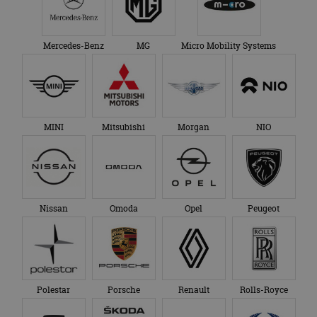
Mercedes-Benz
MG
Micro Mobility Systems
MINI
Mitsubishi
Morgan
NIO
Nissan
Omoda
Opel
Peugeot
Polestar
Porsche
Renault
Rolls-Royce