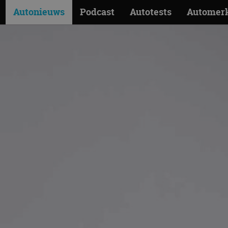
Autonieuws
Podcast
Autotests
Automer