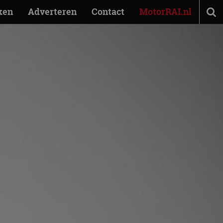
ken
Adverteren
Contact
MotorRAI.nl