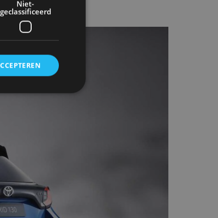
Niet-
geclassificeerd
ACCEPTEREN
rd
elding en
ervice om
es van de bezoeker
unen van de
den van