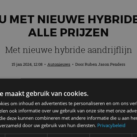
U MET NIEUWE HYBRIDE
ALLE PRIJZEN
Met nieuwe hybride aandrijflijn
15 jan 2024, 12:08
•
Autonieuws
• Door
Ruben Jason Penders
eplakt op de verbeterde Yaris. De compac
e maakt gebruik van cookies.
an twee hybride-elektrische aandrijflijnen
kies om inhoud en advertenties te personaliseren en om ons ver
len ook informatie over uw gebruik van onze site met onze adver
 die deze kunnen combineren met andere informatie die u aan hen
eterde Toyota Yaris. Een tweede, krachtigere hybride-
n verzameld door uw gebruik van hun diensten.
Privacybeleid
rbeterde Yaris in de Nederlandse showrooms. De prijz