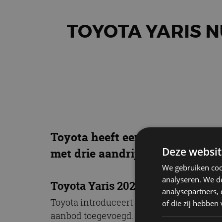
TOYOTA YARIS N
Toyota heeft een prijskaartje g
Deze websit
met drie aandrijflijnen – waarv
We gebruiken coo
analyseren. We de
Toyota Yaris 2024
analysepartners,
Toyota introduceert dit voorjaar een verb
of die zij hebbe
aanbod toegevoegd. In maart staat de ve