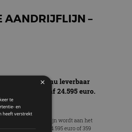
 AANDRIJFLIJN –
te hatchback is nu leverbaar
×
 – en is er vanaf 24.595 euro.
keer te
tentie- en
 heeft verstrekt
elektrische aandrijflijn wordt aan het
en beginnen vanaf 24.595 euro of 359