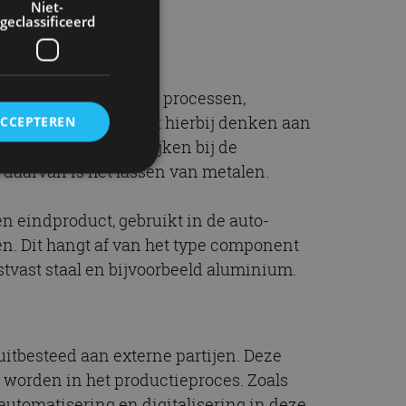
Niet-
geclassificeerd
eeld aan verspanende processen,
de processen. Je kunt hierbij denken aan
ACCEPTEREN
 proces wat komt kijken bij de
 daarvan is het lassen van metalen.
rd
 eindproduct, gebruikt in de auto-
den. Dit hangt af van het type component
elding en
estvast staal en bijvoorbeeld aluminium.
ervice om
uitbesteed aan externe partijen. Deze
es van de bezoeker
unen van de
 worden in het productieproces. Zoals
den van
automatisering en digitalisering in deze