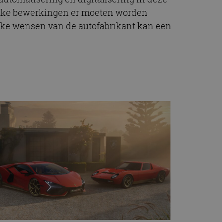
t.com-service om de
welke bewerkingen er moeten worden
De cookie-banner
 te werken.
ieke wensen van de autofabrikant kan een
chrijving
ytics - wat een
alyseservice van
e leveren, zoals
s te onderscheiden
s klant-ID. Het is
ebruikt om
voor de
matie uit over hoe
rtenties die de
 bezocht.
sessiestatus te
matie uit over hoe
rtenties die de
 bezocht.