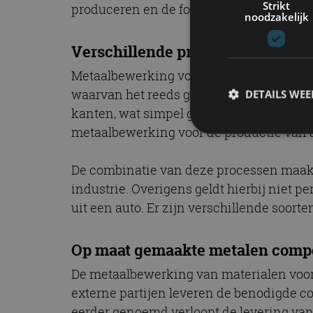
Strikt
produceren en de foutmarge ten goede 
noodzakelijk
Verschillende processen rond me
Metaalbewerking voor de productie van 
waarvan het reeds geïntroduceerde laser
DETAILS WE
kanten, wat simpel gezegd ook kan word
metaalbewerking voor de productie van a
S
De combinatie van deze processen maakt 
industrie. Overigens geldt hierbij niet 
Strikt noodzakelijke
accountbeheer. De we
uit een auto. Er zijn verschillende soort
Naam
Op maat gemaakte metalen com
cf_clearance
De metaalbewerking van materialen voor d
externe partijen leveren de benodigde c
eerder genoemd verloopt de levering van 