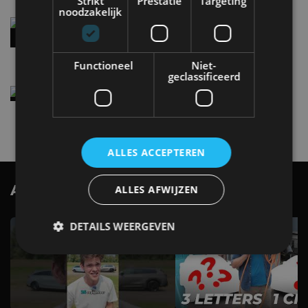
Strikt
Prestatie
Targeting
noodzakelijk
Audi A2 e-Tron mikt op verbruik van 12,8 kWh
per 100 kilometer
4 aug
Functioneel
Niet-
geclassificeerd
Elektrische Geely E2 (tijdelijk) net zo goedkoop
als een Renault Twingo
4 aug
ALLES ACCEPTEREN
AutoRAI.nl TV
ALLES AFWIJZEN
SUBSCRIBE
DETAILS WEERGEVEN
Strikt noodzakelijk
Prestatie
Targeting
Functioneel
Niet-geclassificeerd