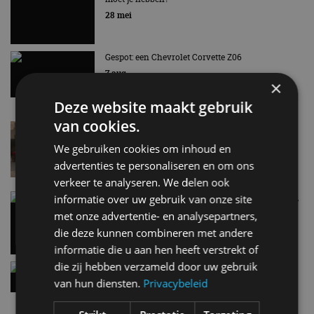
EV Experience 2026 van 24 tot 26 september
28 mei
Gespot: een Chevrolet Corvette Z06
7 aug
×
Deze website maakt gebruik
van cookies.
Lamborghini Revuelto eert 60 jaar Miura met
speciale editie
We gebruiken cookies om inhoud en
6 aug
advertenties te personaliseren en om ons
verkeer te analyseren. We delen ook
Carbon fibre op je laadkabel: nergens voor nodig,
informatie over uw gebruik van onze site
en precies daarom geweldig
met onze advertentie- en analysepartners,
5 aug
die deze kunnen combineren met andere
informatie die u aan hen heeft verstrekt of
die zij hebben verzameld door uw gebruik
Hennessey Blackbird krijgt atmosferische V8 en
handbak: soms is eenvoud leuker
van hun diensten.
Privacybeleid
5 aug