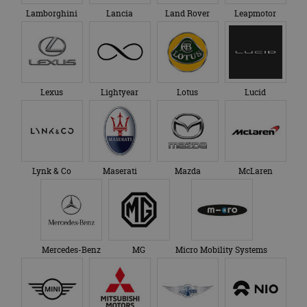
Lamborghini
Lancia
Land Rover
Leapmotor
Lexus
Lightyear
Lotus
Lucid
Lynk & Co
Maserati
Mazda
McLaren
Mercedes-Benz
MG
Micro Mobility Systems