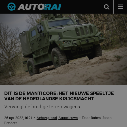
Autonieuws
Podcast
Autotests
Automerken
Adverteren
Contact
MotorRAI.nl
DIT IS DE MANTICORE: HET NIEUWE SPEELTJE
VAN DE NEDERLANDSE KRIJGSMACHT
Vervangt de huidige terreinwagens
26 apr 2022, 16:21
•
Achtergrond
,
Autonieuws
• Door
Ruben Jason
Penders