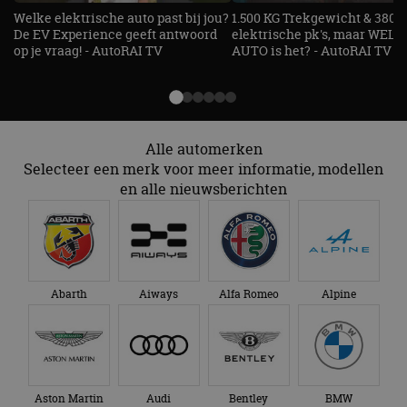
Welke elektrische auto past bij jou?
1.500 KG Trekgewicht & 380
Strikt noodzakelijke cookies maken de
De EV Experience geeft antwoord
elektrische pk's, maar WELK
kernfunctionaliteiten van de website mogelijk, zoals
op je vraag! - AutoRAI TV
AUTO is het? - AutoRAI TV
gebruikersaanmelding en accountbeheer. De
website kan niet goed worden gebruikt zonder de
strikt noodzakelijke cookies.
Aanbieder
/
Naam
Vervaldatum
Omschrijv
Domein
Alle automerken
cf_clearance
1 jaar
Deze cooki
Cloudflare,
gebruikt d
Selecteer een merk voor meer informatie, modellen
Inc.
CloudFlare
.autorai.nl
en alle nieuwsberichten
vertrouwd
te identific
beveiligin
op basis va
adres van 
te omzeilen
essentieel 
ondersteu
veiligheid 
Abarth
Aiways
Alfa Romeo
Alpine
website fun
het bieden
beschermi
kwaadaard
bezoekers.
CookieScriptConsent
4 weken 2
Deze cooki
CookieScript
dagen
gebruikt d
autorai.nl
Aston Martin
Audi
Bentley
BMW
Google Privacy Policy
Cookie-Scr