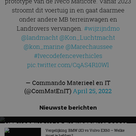
prototype van de Iveco Maticore. Vanaf 2023
stroomt dit voertuig in en gaat daarmee
onder andere MB terreinwagen en
Landrovers vervangen.
#wijzijndmo
@landmacht
@Kon_Luchtmacht
@kon_marine
@Marechaussee
#Ivecodefenceverhicles
pic.twitter.com/CqAS4R10Wl
— Commando Materieel en IT
(@ComMatEnIT)
April 25, 2022
Nieuwste berichten
MET KORTING NAAR EV EXPERIENCE 2026?
AUTORAI REGELT HET!
Vergelijking: BMW iX3 vs Volvo EX60 – Welke
moet je hebben?