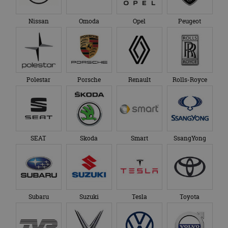
maand
gebruikt door
gezien voordat hij de
Google Analytics
genoemde website
om de sessiestatus
bezocht.
Nissan
Omoda
Opel
Peugeot
te behouden.
Polestar
Porsche
Renault
Rolls-Royce
SEAT
Skoda
Smart
SsangYong
Subaru
Suzuki
Tesla
Toyota