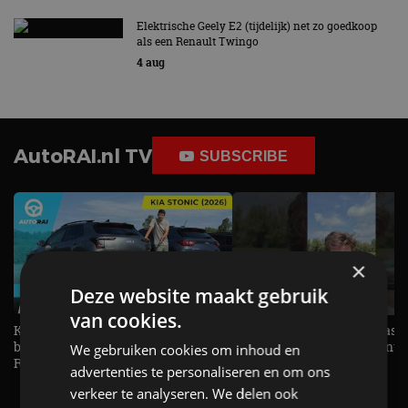
Elektrische Geely E2 (tijdelijk) net zo goedkoop
als een Renault Twingo
4 aug
AutoRAI.nl TV
SUBSCRIBE
×
Deze website maakt gebruik
van cookies.
KIA Stonic Mild-Hybrid (2026),
Welke elektrische auto past b
benzine, handbak, het bestaat nog! -
De EV Experience geeft ant
We gebruiken cookies om inhoud en
REVIEW - AutoRAI TV
op je vraag! - AutoRAI TV
advertenties te personaliseren en om ons
verkeer te analyseren. We delen ook