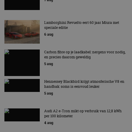
Lamborghini Revuelto eert 60 jaar Miura met
speciale editie
6 aug
Carbon fibre op je laadkabel: nergens voor nodig,
en precies daarom geweldig
5 aug
Hennessey Blackbird krijgt atmosferische V8 en
handbak: soms is eenvoud leuker
5 aug
Audi A2 e-Tron mikt op verbruik van 12,8 kWh
per 100 kilometer
4 aug