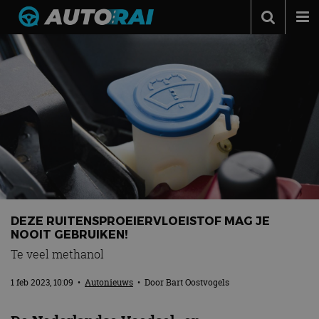
Autonieuws
Podcast
Autotests
Automerken
Adverteren
Contact
MotorRAI.nl
DEZE RUITENSPROEIERVLOEISTOF MAG JE
NOOIT GEBRUIKEN!
Te veel methanol
1 feb 2023, 10:09
•
Autonieuws
• Door
Bart Oostvogels