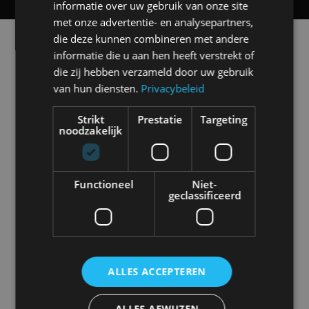
informatie over uw gebruik van onze site
met onze advertentie- en analysepartners,
die deze kunnen combineren met andere
Alle automerken
informatie die u aan hen heeft verstrekt of
Selecteer een merk voor meer informatie, modellen
en alle nieuwsberichten
die zij hebben verzameld door uw gebruik
van hun diensten.
Privacybeleid
Strikt
Prestatie
Targeting
noodzakelijk
Abarth
Aiways
Alfa Romeo
Alpine
Functioneel
Niet-
geclassificeerd
Aston Martin
Audi
Bentley
BMW
ALLES ACCEPTEREN
ALLES AFWIJZEN