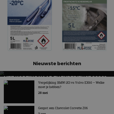
Nieuwste berichten
MET KORTING NAAR EV EXPERIENCE 2026?
AUTORAI REGELT HET!
Vergelijking: BMW iX3 vs Volvo EX60 – Welke
moet je hebben?
EV Experience 2026 van 24 tot 26 september
28 mei
Gespot: een Chevrolet Corvette Z06
7 aug