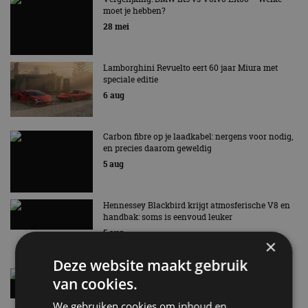
moet je hebben?
EV Experience 2026 van 24 tot 26 september
28 mei
Lamborghini Revuelto eert 60 jaar Miura met
speciale editie
6 aug
Carbon fibre op je laadkabel: nergens voor nodig,
en precies daarom geweldig
5 aug
Hennessey Blackbird krijgt atmosferische V8 en
handbak: soms is eenvoud leuker
5 aug
×
Deze website maakt gebruik
Audi A2 e-Tron mikt op verbruik van 12,8 kWh
van cookies.
per 100 kilometer
4 aug
We gebruiken cookies om inhoud en