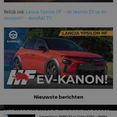
Bekijk ook:
Lancia Ypsilon HF – de heetste EV op dit
moment?! – AutoRAI TV
Nieuwste berichten
MET KORTING NAAR EV EXPERIENCE 2026?
AUTORAI REGELT HET!
Vergelijking: BMW iX3 vs Volvo EX60 – Welke