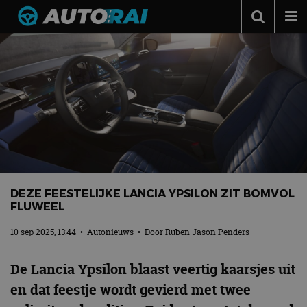
Autonieuws
Podcast
Autotests
Automerken
Adverteren
Contact
DEZE FEESTELIJKE LANCIA YPSILON ZIT BOMVOL
MotorRAI.nl
FLUWEEL
10 sep 2025, 13:44
•
Autonieuws
• Door
Ruben Jason Penders
De Lancia Ypsilon blaast veertig kaarsjes uit
en dat feestje wordt gevierd met twee