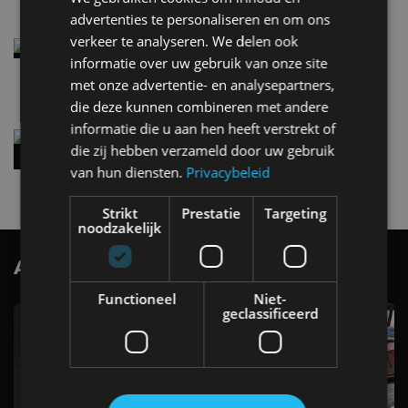
advertenties te personaliseren en om ons
verkeer te analyseren. We delen ook
Elektrische Geely E2 (tijdelijk) net zo goedkoop
informatie over uw gebruik van onze site
als een Renault Twingo
4 aug
met onze advertentie- en analysepartners,
die deze kunnen combineren met andere
informatie die u aan hen heeft verstrekt of
Vernieuwde Hyundai Ioniq 6 rijdt tot 680
die zij hebben verzameld door uw gebruik
kilometer en wordt goedkoper
van hun diensten.
Privacybeleid
4 aug
Strikt
Prestatie
Targeting
noodzakelijk
AutoRAI.nl TV
SUBSCRIBE
Functioneel
Niet-
geclassificeerd