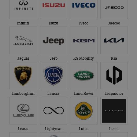
om de sessiestatus
bezocht.
te behouden.
Infiniti
Isuzu
Iveco
Jaecoo
Jaguar
Jeep
KG Mobility
Kia
Lamborghini
Lancia
Land Rover
Leapmotor
Lexus
Lightyear
Lotus
Lucid