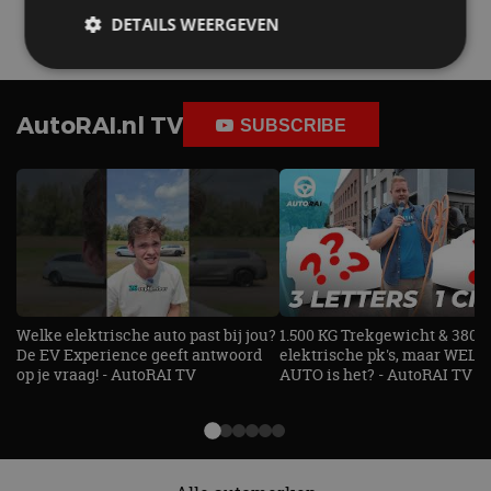
4 aug
DETAILS WEERGEVEN
Strikt noodzakelijk
Prestatie
Targeting
AutoRAI.nl TV
SUBSCRIBE
Functioneel
Niet-geclassificeerd
Strikt noodzakelijke cookies maken de
kernfunctionaliteiten van de website mogelijk, zoals
gebruikersaanmelding en accountbeheer. De
website kan niet goed worden gebruikt zonder de
strikt noodzakelijke cookies.
Aanbieder
/
Naam
Vervaldatum
Omschrijv
Domein
Welke elektrische auto past bij jou?
1.500 KG Trekgewicht & 380
cf_clearance
1 jaar
Deze cooki
Cloudflare,
gebruikt d
De EV Experience geeft antwoord
elektrische pk's, maar WELK
Inc.
CloudFlare
.autorai.nl
op je vraag! - AutoRAI TV
AUTO is het? - AutoRAI TV
vertrouwd
te identific
beveiligin
op basis va
adres van 
te omzeilen
essentieel 
ondersteu