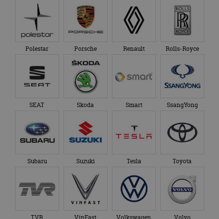
Polestar
Porsche
Renault
Rolls-Royce
SEAT
Skoda
Smart
SsangYong
Subaru
Suzuki
Tesla
Toyota
TVR
VinFast
Volkswagen
Volvo