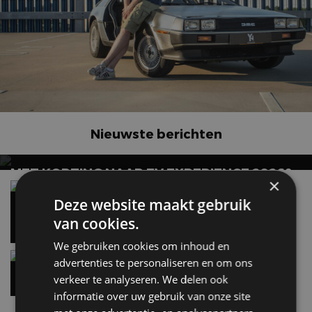
Nieuwste berichten
MET KORTING NAAR EV EXPERIENCE 2026?
×
AUTORAI REGELT HET!
Vergelijking: BMW iX3 vs Volvo EX60 – Welke
moet je hebben?
Deze website maakt gebruik
EV Experience 2026 van 24 tot 26 september
28 mei
van cookies.
We gebruiken cookies om inhoud en
Gespot: een Chevrolet Corvette Z06
advertenties te personaliseren en om ons
7 aug
verkeer te analyseren. We delen ook
informatie over uw gebruik van onze site