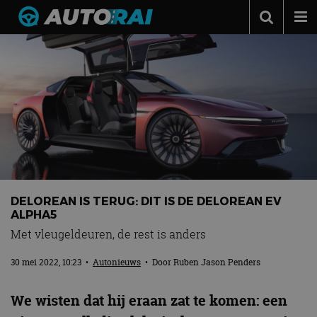
Autonieuws
Podcast
Autotests
Automerken
Adverteren
Contact
DELOREAN IS TERUG: DIT IS DE DELOREAN EV
MotorRAI.nl
ALPHA5
Met vleugeldeuren, de rest is anders
30 mei 2022, 10:23
•
Autonieuws
• Door
Ruben Jason Penders
We wisten dat hij eraan zat te komen: een