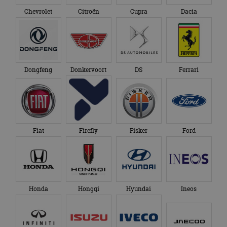
Chevrolet
Citroën
Cupra
Dacia
Dongfeng
Donkervoort
DS
Ferrari
Fiat
Firefly
Fisker
Ford
Honda
Hongqi
Hyundai
Ineos