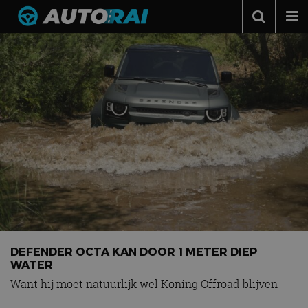
Autonieuws
Podcast
Autotests
Automerken
Adverteren
Contact
MotorRAI.nl
DEFENDER OCTA KAN DOOR 1 METER DIEP
WATER
Want hij moet natuurlijk wel Koning Offroad blijven