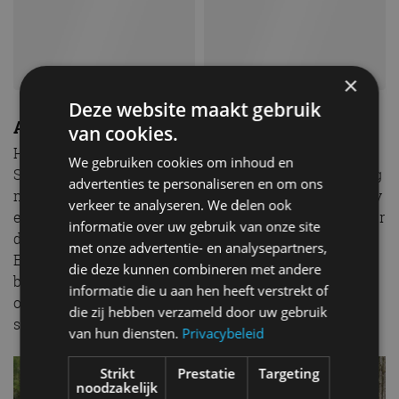
×
Deze website maakt gebruik
Audio die ook te voelen is
van cookies.
Het audiosysteem is al even uniek. De Body and Soul
We gebruiken cookies om inhoud en
Seat-audiotechnologie is ontwikkeld in samenwerking
advertenties te personaliseren en om ons
met muziekexperts SUBPAC en de Coventry University
verkeer te analyseren. We delen ook
en maakt het mogelijk dat bestuurder en voorpassagier
informatie over uw gebruik van onze site
de muziek niet alleen kunnen horen, maar ook voelen.
met onze advertentie- en analysepartners,
Er zijn daarnaast zes wellness-programma’s
die deze kunnen combineren met andere
beschikbaar om inzittenden te helpen ontspannen of
informatie die u aan hen heeft verstrekt of
om de cognitieve respons tijdens het rijden te
die zij hebben verzameld door uw gebruik
stimuleren, afhankelijk van hun voorkeur.
van hun diensten.
Privacybeleid
Strikt
Prestatie
Targeting
noodzakelijk