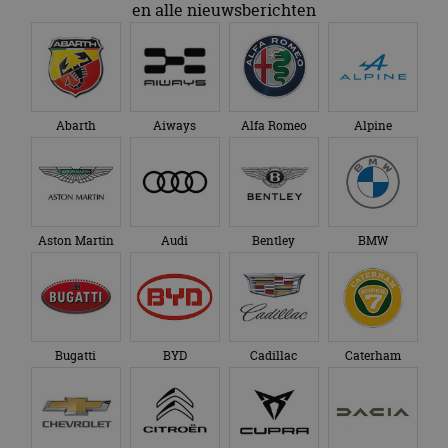
en alle nieuwsberichten
Abarth
Aiways
Alfa Romeo
Alpine
Aston Martin
Audi
Bentley
BMW
Bugatti
BYD
Cadillac
Caterham