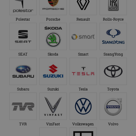
Polestar
Porsche
Renault
Rolls-Royce
SEAT
Skoda
Smart
SsangYong
Subaru
Suzuki
Tesla
Toyota
TVR
VinFast
Volkswagen
Volvo