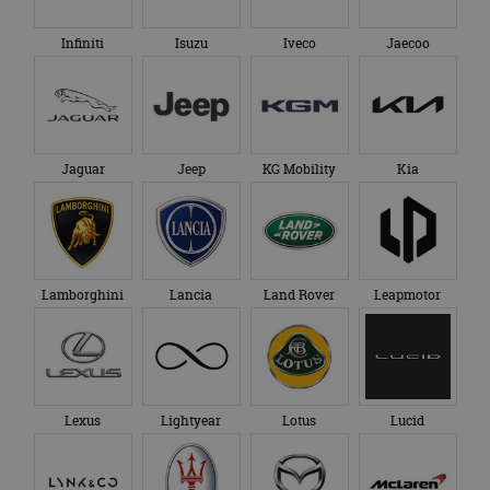
Infiniti
Isuzu
Iveco
Jaecoo
Jaguar
Jeep
KG Mobility
Kia
Lamborghini
Lancia
Land Rover
Leapmotor
Lexus
Lightyear
Lotus
Lucid