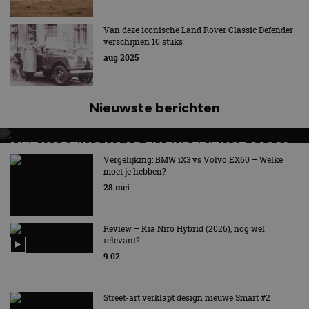
kernfunctionaliteiten van de website mogelijk, zoals
gebruikersaanmelding en accountbeheer. De
Van deze iconische Land Rover Classic Defender
website kan niet goed worden gebruikt zonder de
verschijnen 10 stuks
strikt noodzakelijke cookies.
aug 2025
Aanbieder
/
Naam
Vervaldatum
Omschrijv
Domein
cf_clearance
1 jaar
Deze cooki
Cloudflare,
gebruikt d
Nieuwste berichten
Inc.
CloudFlare
.autorai.nl
vertrouwd
te identific
beveiligin
MET KORTING NAAR EV EXPERIENCE 2026?
op basis va
AUTORAI REGELT HET!
Vergelijking: BMW iX3 vs Volvo EX60 – Welke
adres van 
moet je hebben?
te omzeilen
EV Experience 2026 van 24 tot 26 september
essentieel 
28 mei
ondersteu
veiligheid 
website fun
het bieden
Review – Kia Niro Hybrid (2026), nog wel
beschermi
kwaadaard
relevant?
bezoekers.
9:02
CookieScriptConsent
4 weken 2
Deze cooki
CookieScript
dagen
gebruikt d
autorai.nl
Google Privacy Policy
Cookie-Scr
Street-art verklapt design nieuwe Smart #2
service om
cookievoo