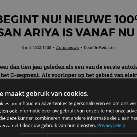
EGINT NU! NIEUWE 10
AN ARIYA IS VANAF N
3 mrt 2022, 11:00
•
Autonieuws
• Door
De Redactie
r dan tien jaar geleden als een van de eerste auto
n het C-segment. Als voorloper op het gebied van elek
to in de zomer van 2022 bij de dealers wordt verwacht
e maakt gebruik van cookies.
er een schat aan kennis en ervaring op het gebied va
kies om inhoud en advertenties te personaliseren en om ons ver
renlang de benchmark vormde in het crossover-segmen
len ook informatie over uw gebruik van onze site met onze adver
n.
 die deze kunnen combineren met andere informatie die u aan hen
n verzameld door uw gebruik van hun diensten.
Privacybeleid