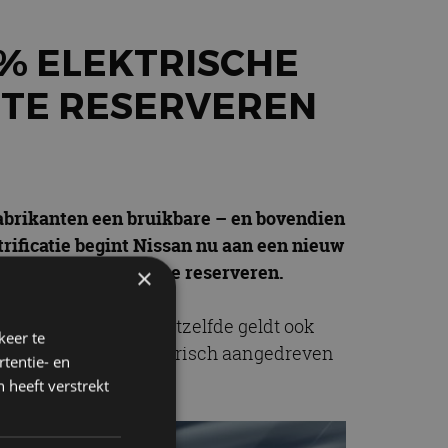
0% ELEKTRISCHE
U TE RESERVEREN
fabrikanten een bruikbare – en bovendien
trificatie begint Nissan nu aan een nieuw
, is de Ariya nu al te reserveren.
×
n elektrificatie. Datzelfde geldt ook
keer te
t. Een volledig elektrisch aangedreven
tentie- en
 heeft verstrekt