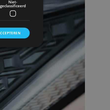
Niet-
geclassificeerd
ACCEPTEREN
rd
elding en
ervice om
es van de bezoeker
unen van de
den van