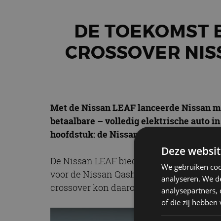
DE TOEKOMST B
CROSSOVER NISS
Met de Nissan LEAF lanceerde Nissan mee
betaalbare – volledig elektrische auto i
hoofdstuk: de Nissan Ariya. Hoewel de au
Deze websit
De Nissan LEAF biedt de Japanse autobouw
We gebruiken coo
voor de Nissan Qashqai, een auto die ja
analyseren. We de
crossover kon daarom niet lang uitblijve
analysepartners,
of die zij hebbe