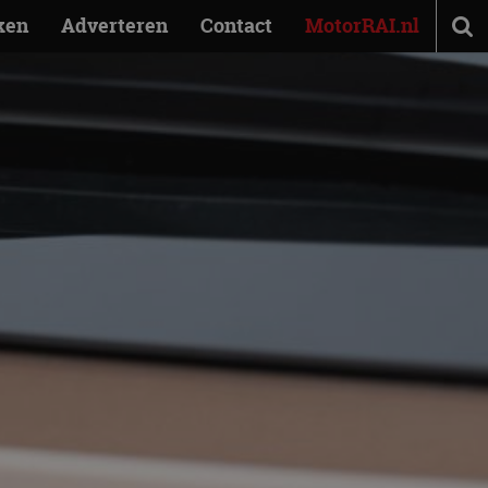
ken
Adverteren
Contact
MotorRAI.nl