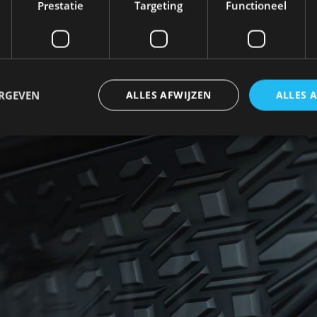
Prestatie
Targeting
Functioneel
ERGEVEN
ALLES AFWIJZEN
ALLES 
trikt noodzakelijk
Prestatie
Targeting
Functioneel
Niet-geclassificee
 cookies maken de kernfunctionaliteiten van de website mogelijk, zoals gebruikersaanm
bsite kan niet goed worden gebruikt zonder de strikt noodzakelijke cookies.
Aanbieder
/
Vervaldatum
Omschrijving
Domein
1 jaar
Deze cookie wordt gebruikt door de CloudFlare-s
Cloudflare,
vertrouwd webverkeer te identificeren en alle
Inc.
beveiligingsbeperkingen op basis van het IP-adr
.autorai.nl
te omzeilen. Het is essentieel voor het onderste
veiligheid van een website functies en in het bie
bescherming tegen kwaadaardige bezoekers.