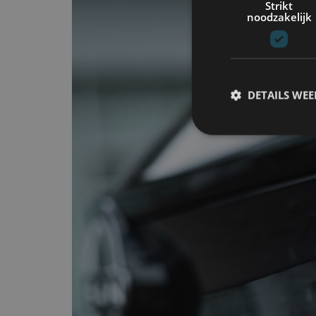
Strikt
noodzakelijk
DETAILS WE
S
Strikt noodzakelijke
accountbeheer. De we
Naam
cf_clearance