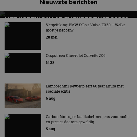
Nieuwste berichten
MET KORTING NAAR EV EXPERIENCE 2026?
AUTORAI REGELT HET!
Vergelijking: BMW iX3 vs Volvo EX60 – Welke
moet je hebben?
EV Experience 2026 van 24 tot 26 september
28 mei
Gespot: een Chevrolet Corvette Z06
15:38
Lamborghini Revuelto eert 60 jaar Miura met
speciale editie
6 aug
Carbon fibre op je laadkabel: nergens voor nodig,
en precies daarom geweldig
5 aug