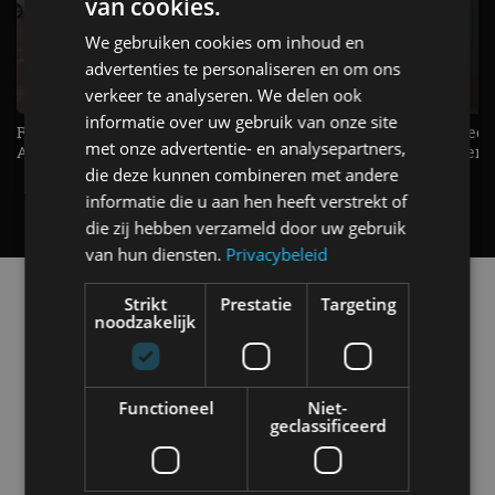
van cookies.
We gebruiken cookies om inhoud en
advertenties te personaliseren en om ons
verkeer te analyseren. We delen ook
informatie over uw gebruik van onze site
Raad jij onze nieuwe duurtester? -
De Renault Twingo heeft een
met onze advertentie- en analysepartners,
AutoRAI TV
opvallende snelheidsmeter! -
AutoRAI TV
die deze kunnen combineren met andere
informatie die u aan hen heeft verstrekt of
die zij hebben verzameld door uw gebruik
van hun diensten.
Privacybeleid
Alle automerken
Strikt
Prestatie
Targeting
Selecteer een merk voor meer informatie, modellen
noodzakelijk
en alle nieuwsberichten
Functioneel
Niet-
geclassificeerd
Abarth
Aiways
Alfa Romeo
Alpine