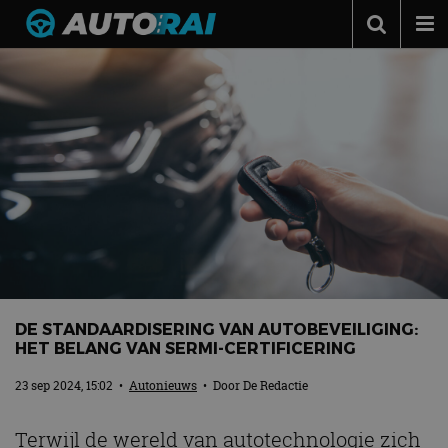
Autonieuws
Podcast
Autotests
Automerken
Adverteren
Contact
MotorRAI.nl
DE STANDAARDISERING VAN AUTOBEVEILIGING:
HET BELANG VAN SERMI-CERTIFICERING
23 sep 2024, 15:02
•
Autonieuws
• Door
De Redactie
Terwijl de wereld van autotechnologie zich