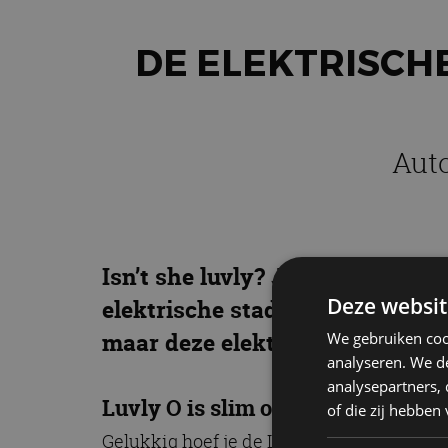
DE ELEKTRISCHE
Auto
Isn’t she luvly? Ja, we hebben ‘
Deze websit
elektrische stadsauto uit Zwede
maar deze elektrische auto is 
We gebruiken coo
analyseren. We de
analysepartners,
Luvly O is slim ontworpen
of die zij hebbe
Gelukkig hoef je de Luvly O niet zelf in e