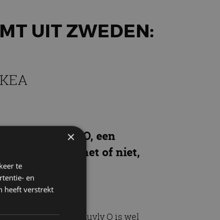
OMT UIT ZWEDEN:
IKEA
amelijk de Luvly O, een
×
0 euro. Geloof het of niet,
keer te
tentie- en
 heeft verstrekt
wel het geval is. De Luvly O is wel