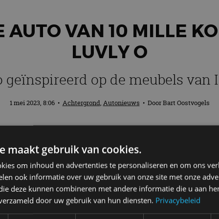
 AUTO VAN 10 MILLE K
LUVLY O
 geïnspireerd op de meubels van 
1 mei 2023, 8:06
•
Achtergrond
,
Autonieuws
• Door
Bart Oostvogels
luvly’ bewust foutief geschreven. Dit is n
e maakt gebruik van cookies.
n met een prijskaartje van ongeveer 10.00
geïnspireerd op de meubels van IKEA.
kies om inhoud en advertenties te personaliseren en om ons ver
len ook informatie over uw gebruik van onze site met onze adver
 die deze kunnen combineren met andere informatie die u aan hen
n verzameld door uw gebruik van hun diensten.
Privacybeleid
lkaar te schroeven, zoals bij veel IKEA-meubelstukken 