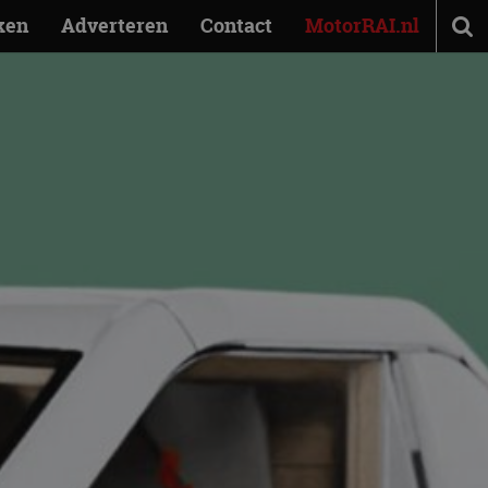
ken
Adverteren
Contact
MotorRAI.nl