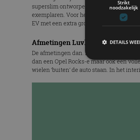
Strikt
superslim ontworpen zodat ook het transpo
noodzakelijk
exemplaren. Voor het produceren van de a
EV met een extra groen eco-randje dus.
Afmetingen Luvly O
DETAILS WE
De afmetingen dan. De
Luvly O
is 2,7 met
dan een Opel Rocks-e maar ook een volle 
wielen ‘buiten’ de auto staan. In het inte
S
Strikt noodzakelijke
accountbeheer. De we
Naam
cf_clearance