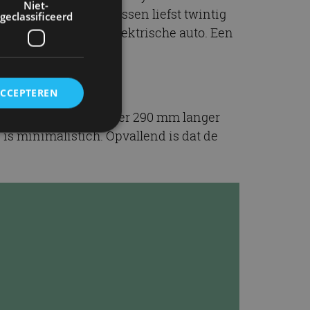
Niet-
andaard container passen liefst twintig
geclassificeerd
 van een reguliere elektrische auto. Een
ACCEPTEREN
e is deze Luvly ongeveer 290 mm langer
is minimalistich. Opvallend is dat de
rd
elding en
ervice om
es van de bezoeker
unen van de
den van